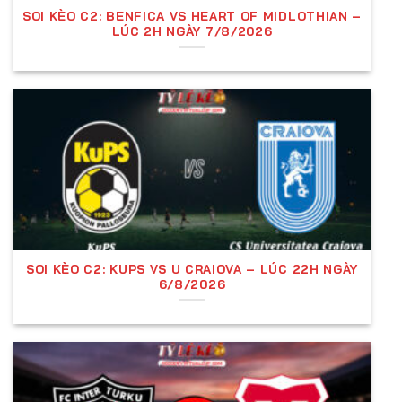
SOI KÈO C2: BENFICA VS HEART OF MIDLOTHIAN –
Kèo châu Á là loại kèo phổ biến nhất, trong đó đội
LÚC 2H NGÀY 7/8/2026
mạnh hơn (cửa trên) sẽ chấp đội yếu hơn (cửa dưới)
một số bàn thắng nhất định. Một số dạng kèo chấp
phổ biến:
Kèo đồng banh (0.0):
Hai đội ngang sức, đặt
cược đội nào thắng sẽ ăn tiền.
Kèo chấp 0.25 (¼):
Đội cửa trên chấp nhẹ, nếu
hòa thì thua nửa tiền.
Kèo chấp 0.5 (½):
Đội cửa trên thắng mới ăn
đủ, hòa hoặc thua thì mất tiền.
SOI KÈO C2: KUPS VS U CRAIOVA – LÚC 22H NGÀY
6/8/2026
Kèo chấp 0.75 (¾):
Thắng cách biệt 2 bàn trở
lên mới ăn đủ, thắng 1 bàn ăn nửa tiền.
Kèo chấp 1 trái:
Nếu đội cửa trên thắng cách
biệt 1 bàn thì hoàn tiền, thắng từ 2 bàn trở lên
mới ăn đủ.