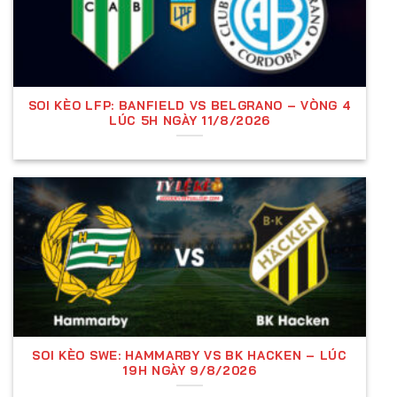
Với sự tận tâm và không ngừng đổi mới, chúng tôi
cam kết tiếp tục mang đến những trải nghiệm tốt
nhất cho người dùng, từ dữ liệu chính xác đến dịch
vụ chuyên nghiệp và thân thiện. Over.co.com
tự hào
SOI KÈO LFP: BANFIELD VS BELGRANO – VÒNG 4
LÚC 5H NGÀY 11/8/2026
là địa chỉ đáng tin cậy, không thể thiếu đối với bất
kỳ ai đam mê thể thao và cá cược trực tuyến.
Tổng Quan Về Tỷ Lệ Kèo Của Nhà Cái
Tỷ Lệ Kèo Nhà Cái Là Gì?
SOI KÈO SWE: HAMMARBY VS BK HACKEN – LÚC
19H NGÀY 9/8/2026