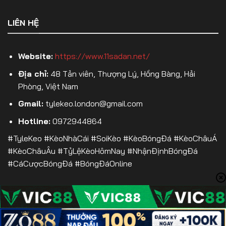
chấp trong hiệp 1.
LIÊN HỆ
Kèo Tài Xỉu hiệp 1 (Over/Under HT)
– Dự đoán
tổng số bàn thắng trong hiệp 1.
Website:
https://www.11sadan.net/
Kèo phạt góc hiệp 1
– Cược số quả phạt góc
trong 45 phút đầu.
Địa chỉ:
48 Tản viên, Thượng Lý, Hồng Bàng, Hải
Phòng, Việt Nam
Kèo thẻ phạt hiệp 1
– Đặt cược số lượng thẻ
trong hiệp 1.
Gmail:
tylekeo.london@gmail.com
Hotline:
0972944864
Việc lựa chọn kèo hiệp 1 phù hợp sẽ giúp người chơi
tối ưu hóa lợi nhuận và kiểm soát tốt hơn rủi ro
#TyleKeo #KèoNhàCái #SoiKèo #KèoBóngĐá #KèoChâuÁ
trong cá cược bóng đá.
#KèoChâuÂu #TỷLệKèoHômNay #NhậnĐịnhBóngĐá
#CáCượcBóngĐá #BóngĐáOnline
Kèo Phạt Góc
Kèo phạt góc là một trong những hình thức cá cược
bóng đá
không dựa trên kết quả thắng – thua
của trận đấu
, mà chỉ tập trung vào
số lượng quả
Copyright 2026 © 11sadan.net