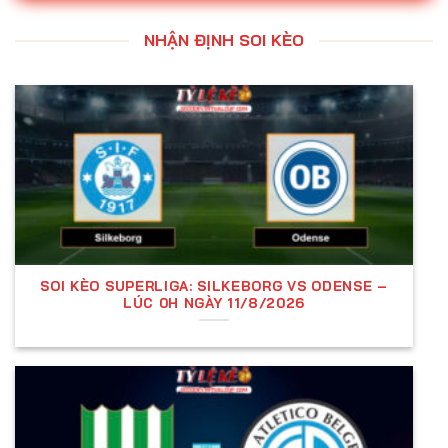
kèo châu Âu đến kèo Tài Xỉu, mỗi loại đều có cách
tính riêng và ảnh hưởng đến chiến thuật đặt cược.
NHẬN ĐỊNH SOI KÈO
Bên cạnh đó, việc nhận định kèo đúng đắn và cập
nhật tỷ lệ cá cược liên tục là yếu tố quan trọng để
tối ưu hóa lợi nhuận khi tham gia cá độ bóng đá.
Điều khiến người dùng ấn tượng khi truy cập vào
trang web của Kèo nhà cái 11sadan.net chính là sự
phong phú và chất lượng của thông tin được cung
cấp.
Uy tín và chất lượng luôn là hai tiêu chí hàng đầu
SOI KÈO SUPERLIGA: SILKEBORG VS ODENSE –
mà website
không ngừng theo đuổi. Mọi thông tin và
LÚC 0H NGÀY 11/8/2026
dịch vụ được cung cấp đều trải qua quá trình kiểm
chứng kỹ lưỡng, đảm bảo tính chính xác và độ tin
cậy cao. Chính vì vậy, Over.co.com
không chỉ nhận
được sự đánh giá cao từ cộng đồng cá cược mà
còn trở thành sự lựa chọn ưu tiên của đông đảo
người yêu thể thao trên toàn thế giới.