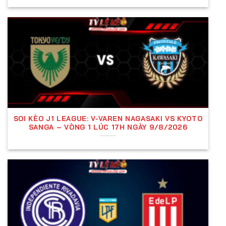
Tỷ lệ nhà cái là gì?
Tỷ lệ kèo nhà cái
là các con số do nhà cái cung
cấp, thể hiện sự đánh giá về xác suất thắng, thua
của hai đội bóng trong một trận đấu. Những con số
này được tính toán dựa trên nhiều yếu tố như
phong độ, đội hình, lịch sử đối đầu và điều kiện thi
đấu.
SOI KÈO J1 LEAGUE: V-VAREN NAGASAKI VS KYOTO
SANGA – VÒNG 1 LÚC 17H NGÀY 9/8/2026
Tầm Quan Trọng Của Tỷ Lệ Kèo Trong Cá
Cược Tỷ Lệ Bóng Đá
Tỷ lệ đóng vai trò cốt lõi trong cá cược bóng đá vì
nó giúp người chơi đưa ra quyết định đặt cược một
cách hợp lý. Việc hiểu rõ tỷ lệ kèo không chỉ giúp
tăng cơ hội thắng cược mà còn hạn chế rủi ro, giúp
người chơi kiểm soát vốn hiệu quả.