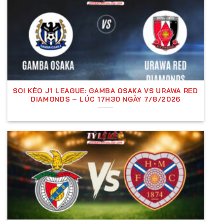
Các Loại Kèo Bóng Đá Phổ Biến
SOI KÈO J1 LEAGUE: GAMBA OSAKA VS URAWA RED
DIAMONDS – LÚC 17H30 NGÀY 7/8/2026
Các loại kèo bóng đá phổ biến hiện nay
Khi tham gia cá cược bóng đá, người chơi có thể lựa
chọn giữa nhiều loại kèo đa dạng. Mỗi loại kèo đều
có cách chơi riêng và phù hợp với từng chiến thuật
cá cược khác nhau. Dưới đây là một trong những
kèo bóng đá phổ biến hiện nay.
Kèo châu Á (kèo cược chấp, kèo handicap)