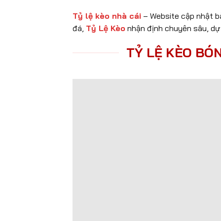
Tỷ lệ kèo nhà cái
– Website cập nhật b
đá,
Tỷ Lệ Kèo
nhận định chuyên sâu, dự 
TỶ LỆ KÈO BÓ
BÓNG ĐÁ
Ẩn
0
trận
[Hiển thị tất cả]
Kèo trực tuyến
Xem bóng
Hôm nay
Trận Hot
Tất cả giải đấu