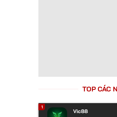
TOP CÁC N
1
Vic88