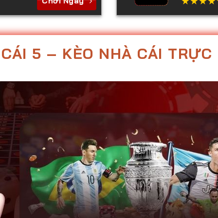
Chơi Ngay
CÁI 5 – KÈO NHÀ CÁI TRỰC