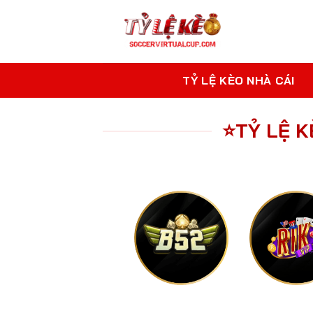
Bỏ
qua
nội
dung
TỶ LỆ KÈO NHÀ CÁI
⭐️TỶ LỆ 