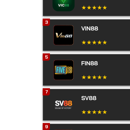
3
VIN88
5
FIN88
7
SV88
9