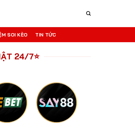
ỆM SOI KÈO
TIN TỨC
ẬT 24/7⭐️