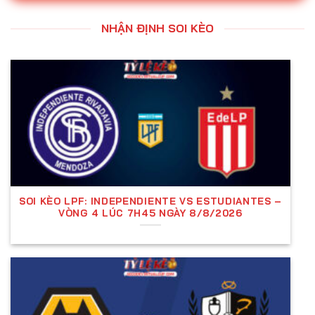
kèo châu Âu đến kèo Tài Xỉu, mỗi loại đều có cách
tính riêng và ảnh hưởng đến chiến thuật đặt cược.
NHẬN ĐỊNH SOI KÈO
Bên cạnh đó, việc nhận định kèo đúng đắn và cập
nhật tỷ lệ cá cược liên tục là yếu tố quan trọng để
tối ưu hóa lợi nhuận khi tham gia cá độ bóng đá.
Điều khiến người dùng ấn tượng khi truy cập vào
trang web của Kèo nhà cái 11sadan.net chính là sự
phong phú và chất lượng của thông tin được cung
cấp.
Uy tín và chất lượng luôn là hai tiêu chí hàng đầu
SOI KÈO LPF: INDEPENDIENTE VS ESTUDIANTES –
mà website
không ngừng theo đuổi. Mọi thông tin và
VÒNG 4 LÚC 7H45 NGÀY 8/8/2026
dịch vụ được cung cấp đều trải qua quá trình kiểm
chứng kỹ lưỡng, đảm bảo tính chính xác và độ tin
cậy cao. Chính vì vậy, Over.co.com
không chỉ nhận
được sự đánh giá cao từ cộng đồng cá cược mà
còn trở thành sự lựa chọn ưu tiên của đông đảo
người yêu thể thao trên toàn thế giới.