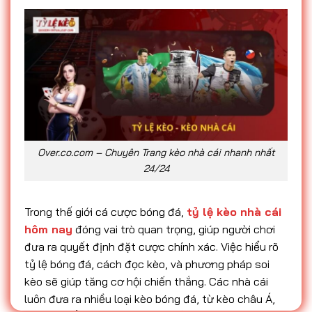
Over.co.com – Chuyên Trang kèo nhà cái nhanh nhất
24/24
Trong thế giới cá cược bóng đá,
tỷ lệ kèo nhà cái
hôm nay
đóng vai trò quan trọng, giúp người chơi
đưa ra quyết định đặt cược chính xác. Việc hiểu rõ
tỷ lệ bóng đá, cách đọc kèo, và phương pháp soi
kèo sẽ giúp tăng cơ hội chiến thắng. Các nhà cái
luôn đưa ra nhiều loại kèo bóng đá, từ kèo châu Á,