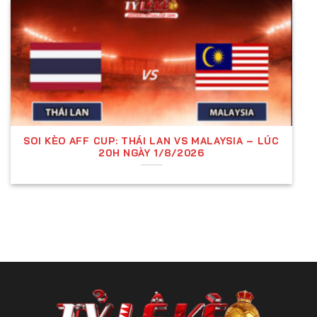
năm
Kèo Tài Xỉu (Over/Under) được nhà cái đưa ra dựa
trên số bàn thắng dự đoán trong một trận đấu.
Người chơi sẽ có hai lựa chọn:
Tài (Over):
Tổng số bàn thắng trong trận lớn
hơn mức nhà cái đưa ra.
SOI KÈO AFF CUP: THÁI LAN VS MALAYSIA – LÚC
Xỉu (Under):
Tổng số bàn thắng trong trận nhỏ
20H NGÀY 1/8/2026
hơn mức nhà cái đưa ra.
Ví dụ: Nếu nhà cái đưa ra mức
O/U 2.5
, người chơi
đặt cược như sau:
Nếu trận đấu có
3 bàn thắng trở lên
(ví dụ: 2-1,
3-0, 4-2), cược Tài thắng.
Nếu trận đấu có
dưới 3 bàn thắng
(0-0, 1-0, 1-
1), cược Xỉu thắng.