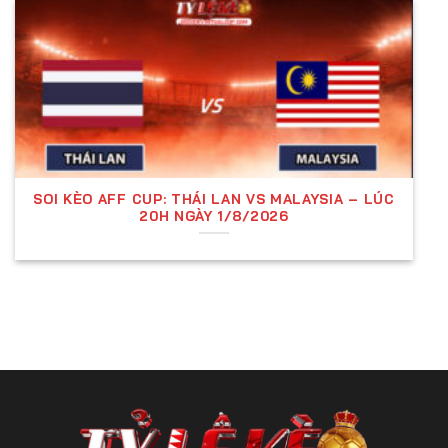
năm
Kèo Tài Xỉu (Over/Under) được nhà cái đưa ra dựa
trên số bàn thắng dự đoán trong một trận đấu.
Người chơi sẽ có hai lựa chọn:
Tài (Over):
Tổng số bàn thắng trong trận lớn
hơn mức nhà cái đưa ra.
SOI KÈO AFF CUP: THÁI LAN VS MALAYSIA – LÚC
Xỉu (Under):
Tổng số bàn thắng trong trận nhỏ
20H NGÀY 1/8/2026
hơn mức nhà cái đưa ra.
Ví dụ: Nếu nhà cái đưa ra mức
O/U 2.5
, người chơi
đặt cược như sau:
Nếu trận đấu có
3 bàn thắng trở lên
(ví dụ: 2-1,
3-0, 4-2), cược Tài thắng.
Nếu trận đấu có
dưới 3 bàn thắng
(0-0, 1-0, 1-
1), cược Xỉu thắng.