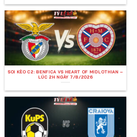
Tỷ lệ nhà cái là gì?
Tỷ lệ kèo nhà cái
là các con số do nhà cái cung
cấp, thể hiện sự đánh giá về xác suất thắng, thua
của hai đội bóng trong một trận đấu. Những con số
này được tính toán dựa trên nhiều yếu tố như
phong độ, đội hình, lịch sử đối đầu và điều kiện thi
đấu.
SOI KÈO C2: BENFICA VS HEART OF MIDLOTHIAN –
LÚC 2H NGÀY 7/8/2026
Tầm Quan Trọng Của Tỷ Lệ Kèo Trong Cá
Cược Tỷ Lệ Bóng Đá
Tỷ lệ đóng vai trò cốt lõi trong cá cược bóng đá vì
nó giúp người chơi đưa ra quyết định đặt cược một
cách hợp lý. Việc hiểu rõ tỷ lệ kèo không chỉ giúp
tăng cơ hội thắng cược mà còn hạn chế rủi ro, giúp
người chơi kiểm soát vốn hiệu quả.