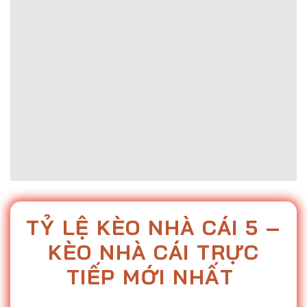
TỶ
LỆ KÈO NHÀ CÁI 5 –
KÈO NHÀ CÁI TRỰC
TIẾP MỚI NHẤT