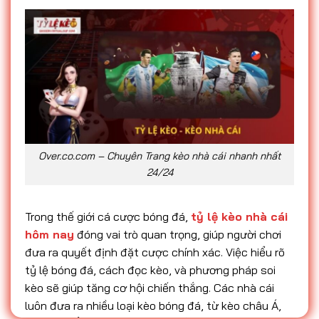
Over.co.com – Chuyên Trang kèo nhà cái nhanh nhất
24/24
Trong thế giới cá cược bóng đá,
tỷ lệ kèo nhà cái
hôm nay
đóng vai trò quan trọng, giúp người chơi
đưa ra quyết định đặt cược chính xác. Việc hiểu rõ
tỷ lệ bóng đá, cách đọc kèo, và phương pháp soi
kèo sẽ giúp tăng cơ hội chiến thắng. Các nhà cái
luôn đưa ra nhiều loại kèo bóng đá, từ kèo châu Á,