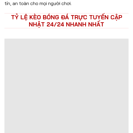
tín, an toàn cho mọi người chơi.
TỶ LỆ KÈO BÓNG ĐÁ TRỰC TUYẾN CẬP
NHẬT 24/24 NHANH NHẤT
Trận Hot
Tất cả giải đấu
TL Malaysia
Five88
Kèo TT
Xem bóng
Hôm nay
Ngày mai
08/08