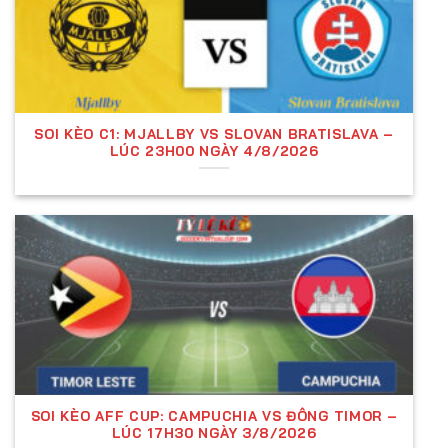
Kèo Châu Âu (1X2)
Kèo Châu Âu, hay còn gọi là
kèo 1X2
, là một trong
những loại kèo cá cược bóng đá đơn giản và phổ
biến nhất hiện nay. Loại kèo này được sử dụng rộng
SOI KÈO C1: MJALLBY VS SLOVAN BRATISLAVA –
rãi tại các nhà cái, đặc biệt là ở thị trường châu Âu.
LÚC 23H00 NGÀY 4/8/2026
Khác với kèo châu Á có tỷ lệ chấp, kèo 1X2 chỉ tập
trung vào kết quả chung cuộc của trận đấu, giúp
người chơi dễ dàng đưa ra lựa chọn mà không cần
quan tâm đến cách biệt tỷ số giữa hai đội.
Trong kèo châu Âu, người chơi sẽ có
ba lựa chọn
đặt cược
, mỗi lựa chọn tương ứng với một kết quả
có thể xảy ra trong trận đấu:
1:
Đặt cược đội chủ nhà thắng. Nếu đội chủ nhà
giành chiến thắng sau 90 phút thi đấu chính
SOI KÈO AFF CUP: CAMPUCHIA VS ĐÔNG TIMOR –
thức, người chơi sẽ thắng cược.
LÚC 17H30 NGÀY 3/8/2026