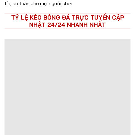
tín, an toàn cho mọi người chơi.
TỶ LỆ KÈO BÓNG ĐÁ TRỰC TUYẾN CẬP
NHẬT 24/24 NHANH NHẤT
Trận Hot
Tất cả giải đấu
TL Malaysia
Five88
Kèo TT
Xem bóng
Hôm nay
Ngày mai
11/08