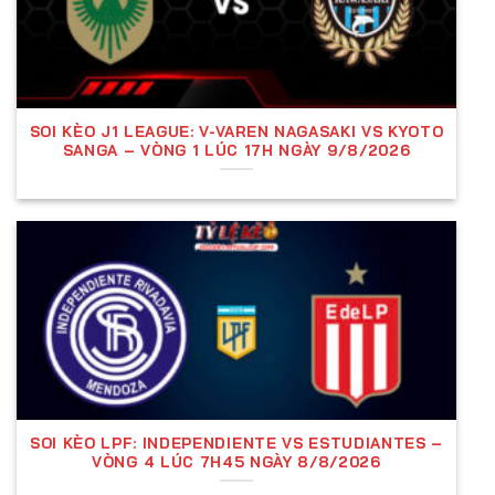
Với sự tận tâm và không ngừng đổi mới, chúng tôi
cam kết tiếp tục mang đến những trải nghiệm tốt
nhất cho người dùng, từ dữ liệu chính xác đến dịch
vụ chuyên nghiệp và thân thiện. Over.co.com
tự hào
SOI KÈO J1 LEAGUE: V-VAREN NAGASAKI VS KYOTO
SANGA – VÒNG 1 LÚC 17H NGÀY 9/8/2026
là địa chỉ đáng tin cậy, không thể thiếu đối với bất
kỳ ai đam mê thể thao và cá cược trực tuyến.
Tổng Quan Về Tỷ Lệ Kèo Của Nhà Cái
Tỷ Lệ Kèo Nhà Cái Là Gì?
SOI KÈO LPF: INDEPENDIENTE VS ESTUDIANTES –
VÒNG 4 LÚC 7H45 NGÀY 8/8/2026