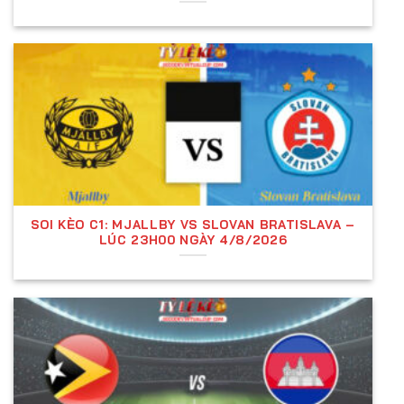
X:
Đặt cược kết quả hòa. Nếu hai đội kết thúc
trận đấu với tỷ số hòa (không phân biệt bao
nhiêu bàn), người chơi sẽ thắng cược.
2:
Đặt cược đội khách thắng. Nếu đội khách
giành chiến thắng, người chơi sẽ nhận tiền
thưởng tương ứng với tỷ lệ cược của nhà cái.
Ví Dụ Cụ Thể Về Kèo Châu Âu (1X2)
Ví dụ về trận đấu giữa Manchester United và đối thủ
SOI KÈO C1: MJALLBY VS SLOVAN BRATISLAVA –
Chelsea
, nhà cái đưa ra tỷ lệ cược 1X2 như sau:
LÚC 23H00 NGÀY 4/8/2026
1 (Manchester United thắng):
2.00
X (Hòa):
3.50
2 (Chelsea thắng):
3.00
Nếu người chơi đặt
100$ vào Manchester United