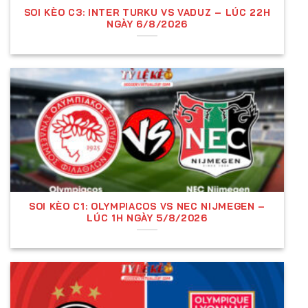
SOI KÈO C3: INTER TURKU VS VADUZ – LÚC 22H
Kèo châu Á là loại kèo phổ biến nhất, trong đó đội
NGÀY 6/8/2026
mạnh hơn (cửa trên) sẽ chấp đội yếu hơn (cửa dưới)
một số bàn thắng nhất định. Một số dạng kèo chấp
phổ biến:
Kèo đồng banh (0.0):
Hai đội ngang sức, đặt
cược đội nào thắng sẽ ăn tiền.
Kèo chấp 0.25 (¼):
Đội cửa trên chấp nhẹ, nếu
hòa thì thua nửa tiền.
Kèo chấp 0.5 (½):
Đội cửa trên thắng mới ăn
đủ, hòa hoặc thua thì mất tiền.
SOI KÈO C1: OLYMPIACOS VS NEC NIJMEGEN –
LÚC 1H NGÀY 5/8/2026
Kèo chấp 0.75 (¾):
Thắng cách biệt 2 bàn trở
lên mới ăn đủ, thắng 1 bàn ăn nửa tiền.
Kèo chấp 1 trái:
Nếu đội cửa trên thắng cách
biệt 1 bàn thì hoàn tiền, thắng từ 2 bàn trở lên
mới ăn đủ.