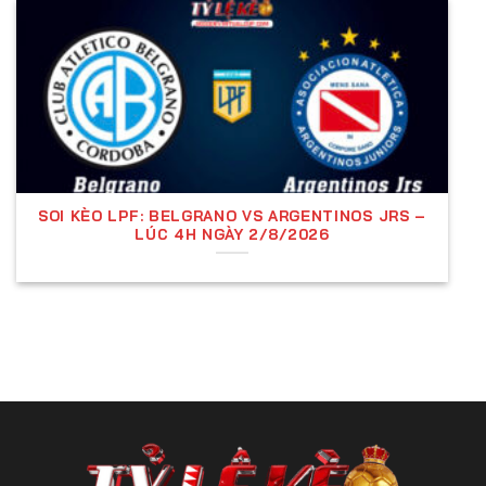
năm
Kèo Tài Xỉu (Over/Under) được nhà cái đưa ra dựa
trên số bàn thắng dự đoán trong một trận đấu.
Người chơi sẽ có hai lựa chọn:
Tài (Over):
Tổng số bàn thắng trong trận lớn
hơn mức nhà cái đưa ra.
SOI KÈO LPF: BELGRANO VS ARGENTINOS JRS –
Xỉu (Under):
Tổng số bàn thắng trong trận nhỏ
LÚC 4H NGÀY 2/8/2026
hơn mức nhà cái đưa ra.
Ví dụ: Nếu nhà cái đưa ra mức
O/U 2.5
, người chơi
đặt cược như sau:
Nếu trận đấu có
3 bàn thắng trở lên
(ví dụ: 2-1,
3-0, 4-2), cược Tài thắng.
Nếu trận đấu có
dưới 3 bàn thắng
(0-0, 1-0, 1-
1), cược Xỉu thắng.