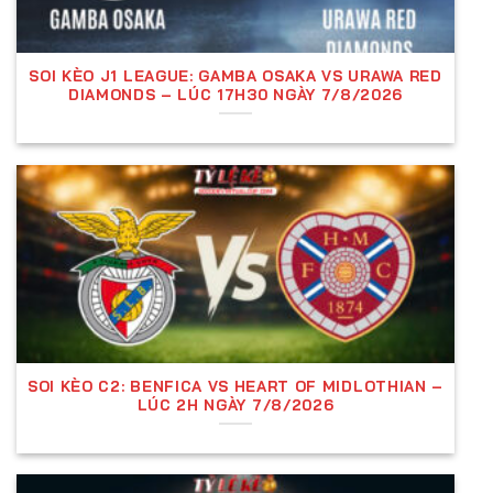
Cách Các Nhà Cái Thiết Lập Kèo
Các nhà cái sử dụng đội ngũ chuyên gia phân tích
SOI KÈO J1 LEAGUE: GAMBA OSAKA VS URAWA RED
dữ liệu bóng đá để đưa ra tỷ lệ kèo. Họ xem xét các
DIAMONDS – LÚC 17H30 NGÀY 7/8/2026
yếu tố như:
Tình hình thi đấu và lực lượng của hai đội
Lịch sử đối đầu.
Yếu tố sân nhà, sân khách.
Tác động từ chấn thương, thẻ phạt.
Biến động thị trường cá cược.
Sau khi tỷ lệ kèo được thiết lập, nhà cái có thể điều
SOI KÈO C2: BENFICA VS HEART OF MIDLOTHIAN –
chỉnh dựa trên biến động người chơi đặt cược,
LÚC 2H NGÀY 7/8/2026
nhằm đảm bảo lợi nhuận và cân bằng tỷ lệ cược
giữa hai bên.