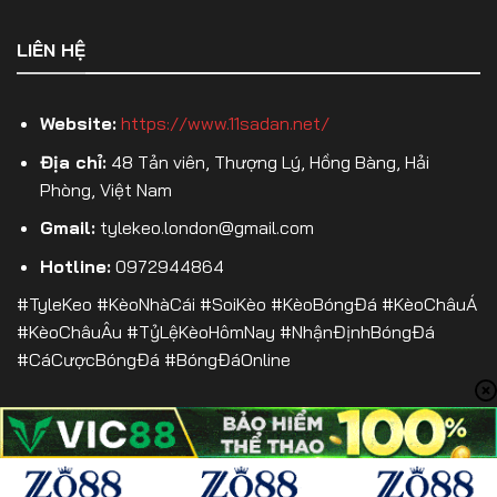
chấp trong hiệp 1.
LIÊN HỆ
Kèo Tài Xỉu hiệp 1 (Over/Under HT)
– Dự đoán
tổng số bàn thắng trong hiệp 1.
Website:
https://www.11sadan.net/
Kèo phạt góc hiệp 1
– Cược số quả phạt góc
trong 45 phút đầu.
Địa chỉ:
48 Tản viên, Thượng Lý, Hồng Bàng, Hải
Phòng, Việt Nam
Kèo thẻ phạt hiệp 1
– Đặt cược số lượng thẻ
trong hiệp 1.
Gmail:
tylekeo.london@gmail.com
Hotline:
0972944864
Việc lựa chọn kèo hiệp 1 phù hợp sẽ giúp người chơi
tối ưu hóa lợi nhuận và kiểm soát tốt hơn rủi ro
#TyleKeo #KèoNhàCái #SoiKèo #KèoBóngĐá #KèoChâuÁ
trong cá cược bóng đá.
#KèoChâuÂu #TỷLệKèoHômNay #NhậnĐịnhBóngĐá
#CáCượcBóngĐá #BóngĐáOnline
Kèo Phạt Góc
Kèo phạt góc là một trong những hình thức cá cược
bóng đá
không dựa trên kết quả thắng – thua
của trận đấu
, mà chỉ tập trung vào
số lượng quả
Copyright 2026 © 11sadan.net