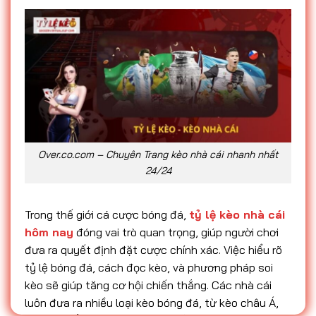
Over.co.com – Chuyên Trang kèo nhà cái nhanh nhất
24/24
Trong thế giới cá cược bóng đá,
tỷ lệ kèo nhà cái
hôm nay
đóng vai trò quan trọng, giúp người chơi
đưa ra quyết định đặt cược chính xác. Việc hiểu rõ
tỷ lệ bóng đá, cách đọc kèo, và phương pháp soi
kèo sẽ giúp tăng cơ hội chiến thắng. Các nhà cái
luôn đưa ra nhiều loại kèo bóng đá, từ kèo châu Á,