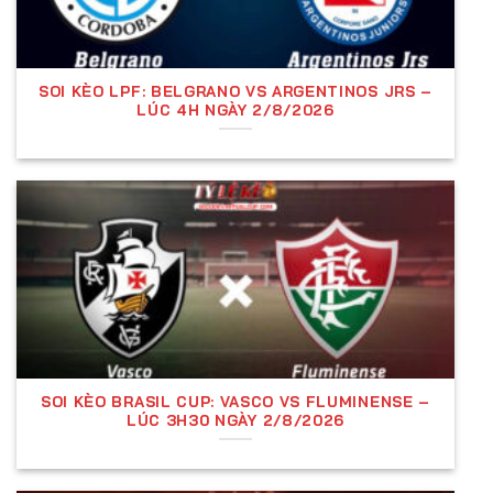
(1)
và đội chủ nhà thắng, số tiền nhận được sẽ là
100 x 2.00 = 200$
(bao gồm cả vốn).
Nếu người chơi đặt
100$ vào kết quả hòa (X)
và
trận đấu kết thúc với tỷ số hòa, số tiền thắng cược
SOI KÈO LPF: BELGRANO VS ARGENTINOS JRS –
LÚC 4H NGÀY 2/8/2026
là
100 x 3.50 = 350$
.
Nếu người chơi đặt
100$ vào Chelsea (2)
và đội
khách giành chiến thắng, số tiền nhận được sẽ là
100 x 3.00 = 300$
.
Kèo Tài Xỉu (Over/Under)
Kèo Tài Xỉu, hay còn gọi là
kèo Over/Under (O/U)
,
là một trong những loại kèo phổ biến nhất trong cá
cược bóng đá. Không giống như kèo châu Á hay kèo
châu Âu tập trung vào kết quả thắng thua của trận
đấu, kèo Tài Xỉu chỉ quan tâm đến tổng số bàn
SOI KÈO BRASIL CUP: VASCO VS FLUMINENSE –
thắng được ghi trong trận đấu, bất kể đội nào thắng
LÚC 3H30 NGÀY 2/8/2026
hay thua. Đây là hình thức cá cược hấp dẫn, dễ
chơi và phù hợp với cả người mới lẫn người chơi lâu