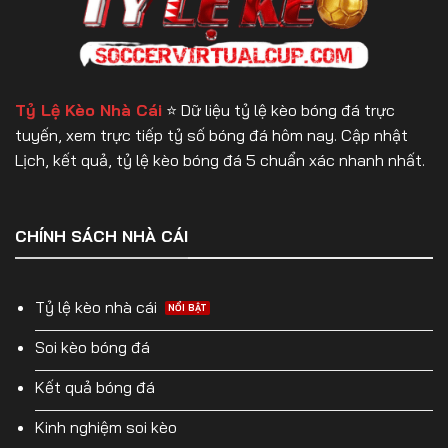
Kèo Hiệp 1
Kèo hiệp 1 (HT – Half Time) là một trong những loại
kèo phổ biến trong cá cược bóng đá, dành riêng cho
Tỷ Lệ Kèo Nhà Cái
⭐️ Dữ liệu tỷ lệ kèo bóng đá trực
45 phút thi đấu đầu tiên
của trận đấu. Không
tuyến, xem trực tiếp tỷ số bóng đá hôm nay. Cập nhật
giống như kèo cả trận, kèo hiệp 1 chỉ tính kết quả
Lịch, kết quả, tỷ lệ kèo bóng đá 5 chuẩn xác nhanh nhất.
trong hiệp đầu, giúp người chơi có thể tham gia đặt
cược với thời gian ngắn hơn, giảm rủi ro và linh hoạt
hơn trong chiến lược cá cược.
CHÍNH SÁCH NHÀ CÁI
Kèo hiệp 1 được nhà cái đưa ra dựa trên diễn biến dự
đoán trong 45 phút đầu tiên của trận đấu. Người
Tỷ lệ kèo nhà cái
tham gia cá cược có thể lựa chọn nhiều hình thức
kèo khác nhau như:
Soi kèo bóng đá
Kèo châu Âu hiệp 1 (1X2 HT)
– Dự đoán đội
Kết quả bóng đá
thắng trong hiệp 1.
Kinh nghiệm soi kèo
Kèo châu Á hiệp 1 (Handicap HT)
– Cược đội