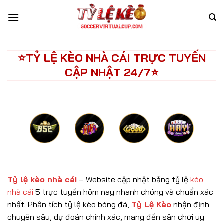
Bỏ
qua
nội
dung
⭐️TỶ LỆ KÈO NHÀ CÁI TRỰC TUYẾN
CẬP NHẬT 24/7⭐️
Tỷ lệ kèo nhà cái
– Website cập nhật bảng tỷ lệ
kèo
nhà cái
5 trực tuyến hôm nay nhanh chóng và chuẩn xác
nhất. Phân tích tỷ lệ kèo bóng đá,
Tỷ Lệ Kèo
nhận định
chuyên sâu, dự đoán chính xác, mang đến sân chơi uy