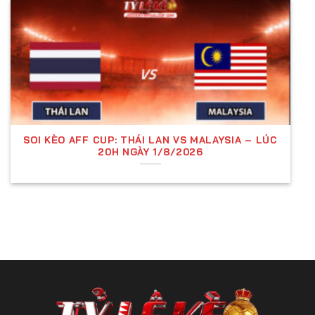
năm
Kèo Tài Xỉu (Over/Under) được nhà cái đưa ra dựa
trên số bàn thắng dự đoán trong một trận đấu.
Người chơi sẽ có hai lựa chọn:
Tài (Over):
Tổng số bàn thắng trong trận lớn
hơn mức nhà cái đưa ra.
SOI KÈO AFF CUP: THÁI LAN VS MALAYSIA – LÚC
Xỉu (Under):
Tổng số bàn thắng trong trận nhỏ
20H NGÀY 1/8/2026
hơn mức nhà cái đưa ra.
Ví dụ: Nếu nhà cái đưa ra mức
O/U 2.5
, người chơi
đặt cược như sau:
Nếu trận đấu có
3 bàn thắng trở lên
(ví dụ: 2-1,
3-0, 4-2), cược Tài thắng.
Nếu trận đấu có
dưới 3 bàn thắng
(0-0, 1-0, 1-
1), cược Xỉu thắng.