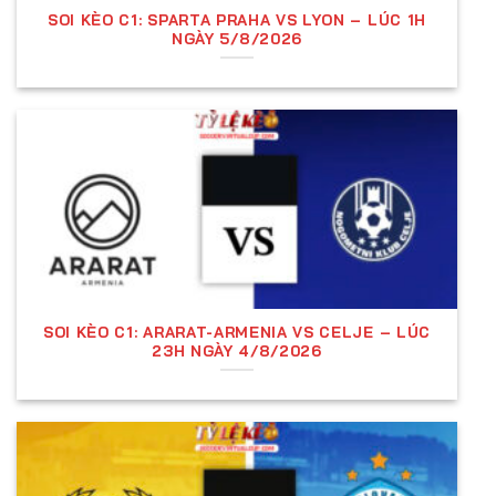
SOI KÈO C1: SPARTA PRAHA VS LYON – LÚC 1H
Kèo châu Á là loại kèo phổ biến nhất, trong đó đội
NGÀY 5/8/2026
mạnh hơn (cửa trên) sẽ chấp đội yếu hơn (cửa dưới)
một số bàn thắng nhất định. Một số dạng kèo chấp
phổ biến:
Kèo đồng banh (0.0):
Hai đội ngang sức, đặt
cược đội nào thắng sẽ ăn tiền.
Kèo chấp 0.25 (¼):
Đội cửa trên chấp nhẹ, nếu
hòa thì thua nửa tiền.
Kèo chấp 0.5 (½):
Đội cửa trên thắng mới ăn
đủ, hòa hoặc thua thì mất tiền.
SOI KÈO C1: ARARAT-ARMENIA VS CELJE – LÚC
23H NGÀY 4/8/2026
Kèo chấp 0.75 (¾):
Thắng cách biệt 2 bàn trở
lên mới ăn đủ, thắng 1 bàn ăn nửa tiền.
Kèo chấp 1 trái:
Nếu đội cửa trên thắng cách
biệt 1 bàn thì hoàn tiền, thắng từ 2 bàn trở lên
mới ăn đủ.