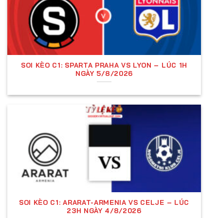
Kèo Châu Âu (1X2)
Kèo Châu Âu, hay còn gọi là
kèo 1X2
, là một trong
những loại kèo cá cược bóng đá đơn giản và phổ
biến nhất hiện nay. Loại kèo này được sử dụng rộng
SOI KÈO C1: SPARTA PRAHA VS LYON – LÚC 1H
rãi tại các nhà cái, đặc biệt là ở thị trường châu Âu.
NGÀY 5/8/2026
Khác với kèo châu Á có tỷ lệ chấp, kèo 1X2 chỉ tập
trung vào kết quả chung cuộc của trận đấu, giúp
người chơi dễ dàng đưa ra lựa chọn mà không cần
quan tâm đến cách biệt tỷ số giữa hai đội.
Trong kèo châu Âu, người chơi sẽ có
ba lựa chọn
đặt cược
, mỗi lựa chọn tương ứng với một kết quả
có thể xảy ra trong trận đấu:
1:
Đặt cược đội chủ nhà thắng. Nếu đội chủ nhà
giành chiến thắng sau 90 phút thi đấu chính
SOI KÈO C1: ARARAT-ARMENIA VS CELJE – LÚC
thức, người chơi sẽ thắng cược.
23H NGÀY 4/8/2026