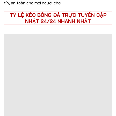
tín, an toàn cho mọi người chơi.
TỶ LỆ KÈO BÓNG ĐÁ TRỰC TUYẾN CẬP
NHẬT 24/24 NHANH NHẤT
Trận Hot
Tất cả giải đấu
TL Malaysia
Vin88
Kèo TT
Xem bóng
Hôm nay
Ngày mai
11/08