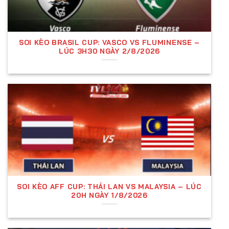
(1)
và đội chủ nhà thắng, số tiền nhận được sẽ là
100 x 2.00 = 200$
(bao gồm cả vốn).
Nếu người chơi đặt
100$ vào kết quả hòa (X)
và
trận đấu kết thúc với tỷ số hòa, số tiền thắng cược
SOI KÈO BRASIL CUP: VASCO VS FLUMINENSE –
LÚC 3H30 NGÀY 2/8/2026
là
100 x 3.50 = 350$
.
Nếu người chơi đặt
100$ vào Chelsea (2)
và đội
khách giành chiến thắng, số tiền nhận được sẽ là
100 x 3.00 = 300$
.
Kèo Tài Xỉu (Over/Under)
Kèo Tài Xỉu, hay còn gọi là
kèo Over/Under (O/U)
,
là một trong những loại kèo phổ biến nhất trong cá
cược bóng đá. Không giống như kèo châu Á hay kèo
châu Âu tập trung vào kết quả thắng thua của trận
đấu, kèo Tài Xỉu chỉ quan tâm đến tổng số bàn
SOI KÈO AFF CUP: THÁI LAN VS MALAYSIA – LÚC
thắng được ghi trong trận đấu, bất kể đội nào thắng
20H NGÀY 1/8/2026
hay thua. Đây là hình thức cá cược hấp dẫn, dễ
chơi và phù hợp với cả người mới lẫn người chơi lâu