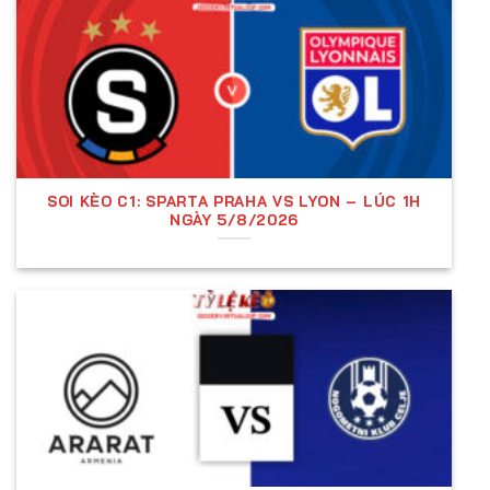
Các Loại Kèo Bóng Đá Phổ Biến
SOI KÈO C1: SPARTA PRAHA VS LYON – LÚC 1H
NGÀY 5/8/2026
Các loại kèo bóng đá phổ biến hiện nay
Khi tham gia cá cược bóng đá, người chơi có thể lựa
chọn giữa nhiều loại kèo đa dạng. Mỗi loại kèo đều
có cách chơi riêng và phù hợp với từng chiến thuật
cá cược khác nhau. Dưới đây là một trong những
kèo bóng đá phổ biến hiện nay.
Kèo châu Á (kèo cược chấp, kèo handicap)