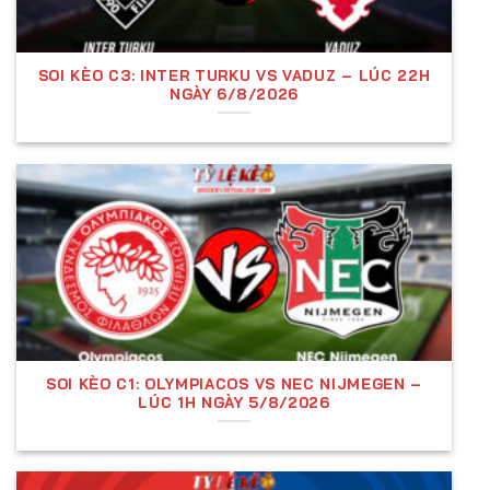
Cách Các Nhà Cái Thiết Lập Kèo
Các nhà cái sử dụng đội ngũ chuyên gia phân tích
SOI KÈO C3: INTER TURKU VS VADUZ – LÚC 22H
dữ liệu bóng đá để đưa ra tỷ lệ kèo. Họ xem xét các
NGÀY 6/8/2026
yếu tố như:
Tình hình thi đấu và lực lượng của hai đội
Lịch sử đối đầu.
Yếu tố sân nhà, sân khách.
Tác động từ chấn thương, thẻ phạt.
Biến động thị trường cá cược.
Sau khi tỷ lệ kèo được thiết lập, nhà cái có thể điều
SOI KÈO C1: OLYMPIACOS VS NEC NIJMEGEN –
chỉnh dựa trên biến động người chơi đặt cược,
LÚC 1H NGÀY 5/8/2026
nhằm đảm bảo lợi nhuận và cân bằng tỷ lệ cược
giữa hai bên.