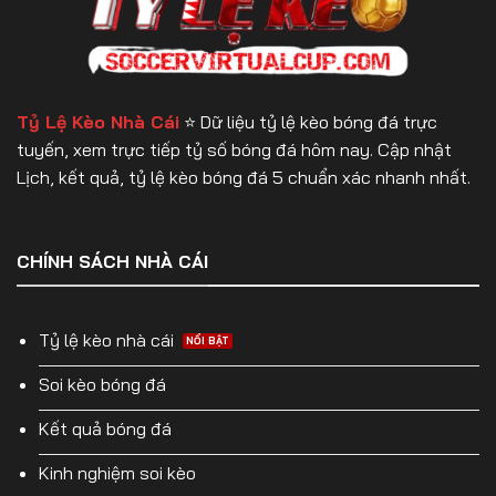
Kèo Hiệp 1
Kèo hiệp 1 (HT – Half Time) là một trong những loại
kèo phổ biến trong cá cược bóng đá, dành riêng cho
Tỷ Lệ Kèo Nhà Cái
⭐️ Dữ liệu tỷ lệ kèo bóng đá trực
45 phút thi đấu đầu tiên
của trận đấu. Không
tuyến, xem trực tiếp tỷ số bóng đá hôm nay. Cập nhật
giống như kèo cả trận, kèo hiệp 1 chỉ tính kết quả
Lịch, kết quả, tỷ lệ kèo bóng đá 5 chuẩn xác nhanh nhất.
trong hiệp đầu, giúp người chơi có thể tham gia đặt
cược với thời gian ngắn hơn, giảm rủi ro và linh hoạt
hơn trong chiến lược cá cược.
CHÍNH SÁCH NHÀ CÁI
Kèo hiệp 1 được nhà cái đưa ra dựa trên diễn biến dự
đoán trong 45 phút đầu tiên của trận đấu. Người
Tỷ lệ kèo nhà cái
tham gia cá cược có thể lựa chọn nhiều hình thức
kèo khác nhau như:
Soi kèo bóng đá
Kèo châu Âu hiệp 1 (1X2 HT)
– Dự đoán đội
Kết quả bóng đá
thắng trong hiệp 1.
Kinh nghiệm soi kèo
Kèo châu Á hiệp 1 (Handicap HT)
– Cược đội