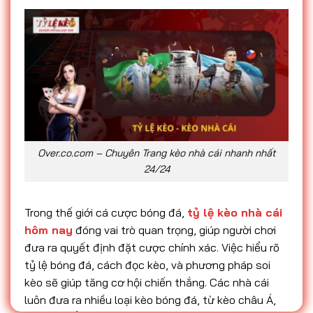
Over.co.com – Chuyên Trang kèo nhà cái nhanh nhất
24/24
Trong thế giới cá cược bóng đá,
tỷ lệ kèo nhà cái
hôm nay
đóng vai trò quan trọng, giúp người chơi
đưa ra quyết định đặt cược chính xác. Việc hiểu rõ
tỷ lệ bóng đá, cách đọc kèo, và phương pháp soi
kèo sẽ giúp tăng cơ hội chiến thắng. Các nhà cái
luôn đưa ra nhiều loại kèo bóng đá, từ kèo châu Á,