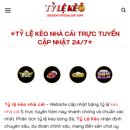
Bỏ
qua
nội
dung
⭐️TỶ LỆ KÈO NHÀ CÁI TRỰC TUYẾN
CẬP NHẬT 24/7⭐️
Tỷ lệ kèo nhà cái
– Website cập nhật bảng tỷ lệ
kèo
nhà cái
5 trực tuyến hôm nay nhanh chóng và chuẩn xác
nhất. Phân tích tỷ lệ kèo bóng đá,
Tỷ Lệ Kèo
nhận định
chuyên sâu, dự đoán chính xác, mang đến sân chơi uy