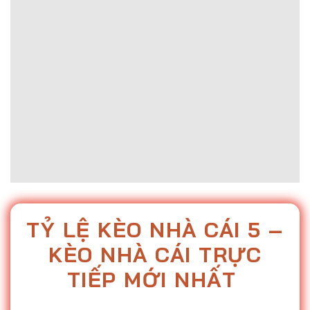
TỶ
LỆ KÈO NHÀ CÁI 5 –
KÈO NHÀ CÁI TRỰC
TIẾP MỚI NHẤT