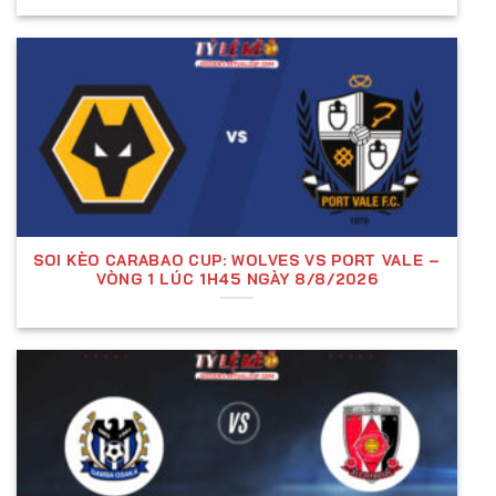
Tỷ lệ nhà cái là gì?
Tỷ lệ kèo nhà cái
là các con số do nhà cái cung
cấp, thể hiện sự đánh giá về xác suất thắng, thua
của hai đội bóng trong một trận đấu. Những con số
này được tính toán dựa trên nhiều yếu tố như
phong độ, đội hình, lịch sử đối đầu và điều kiện thi
đấu.
SOI KÈO CARABAO CUP: WOLVES VS PORT VALE –
VÒNG 1 LÚC 1H45 NGÀY 8/8/2026
Tầm Quan Trọng Của Tỷ Lệ Kèo Trong Cá
Cược Tỷ Lệ Bóng Đá
Tỷ lệ đóng vai trò cốt lõi trong cá cược bóng đá vì
nó giúp người chơi đưa ra quyết định đặt cược một
cách hợp lý. Việc hiểu rõ tỷ lệ kèo không chỉ giúp
tăng cơ hội thắng cược mà còn hạn chế rủi ro, giúp
người chơi kiểm soát vốn hiệu quả.