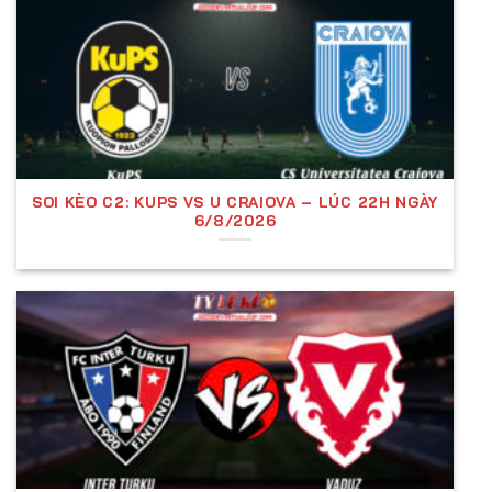
Các Loại Kèo Bóng Đá Phổ Biến
SOI KÈO C2: KUPS VS U CRAIOVA – LÚC 22H NGÀY
6/8/2026
Các loại kèo bóng đá phổ biến hiện nay
Khi tham gia cá cược bóng đá, người chơi có thể lựa
chọn giữa nhiều loại kèo đa dạng. Mỗi loại kèo đều
có cách chơi riêng và phù hợp với từng chiến thuật
cá cược khác nhau. Dưới đây là một trong những
kèo bóng đá phổ biến hiện nay.
Kèo châu Á (kèo cược chấp, kèo handicap)