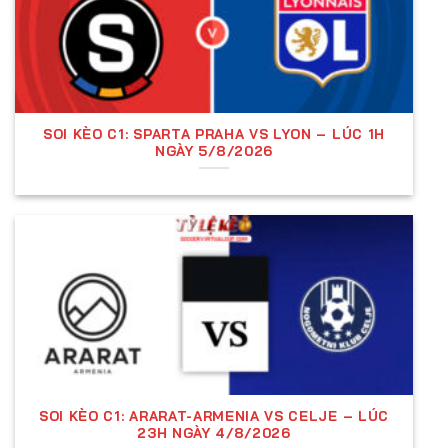
Kèo Châu Âu (1X2)
Kèo Châu Âu, hay còn gọi là
kèo 1X2
, là một trong
những loại kèo cá cược bóng đá đơn giản và phổ
biến nhất hiện nay. Loại kèo này được sử dụng rộng
SOI KÈO C1: SPARTA PRAHA VS LYON – LÚC 1H
rãi tại các nhà cái, đặc biệt là ở thị trường châu Âu.
NGÀY 5/8/2026
Khác với kèo châu Á có tỷ lệ chấp, kèo 1X2 chỉ tập
trung vào kết quả chung cuộc của trận đấu, giúp
người chơi dễ dàng đưa ra lựa chọn mà không cần
quan tâm đến cách biệt tỷ số giữa hai đội.
Trong kèo châu Âu, người chơi sẽ có
ba lựa chọn
đặt cược
, mỗi lựa chọn tương ứng với một kết quả
có thể xảy ra trong trận đấu:
1:
Đặt cược đội chủ nhà thắng. Nếu đội chủ nhà
giành chiến thắng sau 90 phút thi đấu chính
SOI KÈO C1: ARARAT-ARMENIA VS CELJE – LÚC
thức, người chơi sẽ thắng cược.
23H NGÀY 4/8/2026