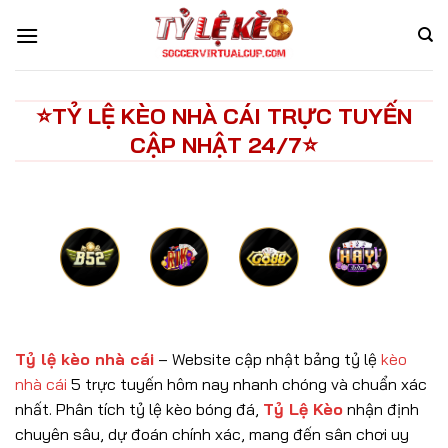
Bỏ
qua
nội
dung
⭐️TỶ LỆ KÈO NHÀ CÁI TRỰC TUYẾN
CẬP NHẬT 24/7⭐️
Tỷ lệ kèo nhà cái
– Website cập nhật bảng tỷ lệ
kèo
nhà cái
5 trực tuyến hôm nay nhanh chóng và chuẩn xác
nhất. Phân tích tỷ lệ kèo bóng đá,
Tỷ Lệ Kèo
nhận định
chuyên sâu, dự đoán chính xác, mang đến sân chơi uy