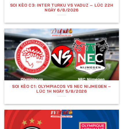
SOI KÈO C3: INTER TURKU VS VADUZ – LÚC 22H
Kèo châu Á là loại kèo phổ biến nhất, trong đó đội
NGÀY 6/8/2026
mạnh hơn (cửa trên) sẽ chấp đội yếu hơn (cửa dưới)
một số bàn thắng nhất định. Một số dạng kèo chấp
phổ biến:
Kèo đồng banh (0.0):
Hai đội ngang sức, đặt
cược đội nào thắng sẽ ăn tiền.
Kèo chấp 0.25 (¼):
Đội cửa trên chấp nhẹ, nếu
hòa thì thua nửa tiền.
Kèo chấp 0.5 (½):
Đội cửa trên thắng mới ăn
đủ, hòa hoặc thua thì mất tiền.
SOI KÈO C1: OLYMPIACOS VS NEC NIJMEGEN –
LÚC 1H NGÀY 5/8/2026
Kèo chấp 0.75 (¾):
Thắng cách biệt 2 bàn trở
lên mới ăn đủ, thắng 1 bàn ăn nửa tiền.
Kèo chấp 1 trái:
Nếu đội cửa trên thắng cách
biệt 1 bàn thì hoàn tiền, thắng từ 2 bàn trở lên
mới ăn đủ.