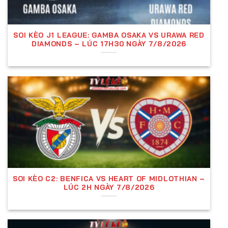
Cách Các Nhà Cái Thiết Lập Kèo
Các nhà cái sử dụng đội ngũ chuyên gia phân tích
SOI KÈO J1 LEAGUE: GAMBA OSAKA VS URAWA RED
dữ liệu bóng đá để đưa ra tỷ lệ kèo. Họ xem xét các
DIAMONDS – LÚC 17H30 NGÀY 7/8/2026
yếu tố như:
Tình hình thi đấu và lực lượng của hai đội
Lịch sử đối đầu.
Yếu tố sân nhà, sân khách.
Tác động từ chấn thương, thẻ phạt.
Biến động thị trường cá cược.
Sau khi tỷ lệ kèo được thiết lập, nhà cái có thể điều
SOI KÈO C2: BENFICA VS HEART OF MIDLOTHIAN –
chỉnh dựa trên biến động người chơi đặt cược,
LÚC 2H NGÀY 7/8/2026
nhằm đảm bảo lợi nhuận và cân bằng tỷ lệ cược
giữa hai bên.