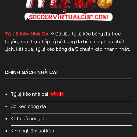
Kèo Hiệp 1
Kèo hiệp 1 (HT – Half Time) là một trong những loại
kèo phổ biến trong cá cược bóng đá, dành riêng cho
Tỷ Lệ Kèo Nhà Cái
⭐️ Dữ liệu tỷ lệ kèo bóng đá trực
45 phút thi đấu đầu tiên
của trận đấu. Không
tuyến, xem trực tiếp tỷ số bóng đá hôm nay. Cập nhật
giống như kèo cả trận, kèo hiệp 1 chỉ tính kết quả
Lịch, kết quả, tỷ lệ kèo bóng đá 5 chuẩn xác nhanh nhất.
trong hiệp đầu, giúp người chơi có thể tham gia đặt
cược với thời gian ngắn hơn, giảm rủi ro và linh hoạt
hơn trong chiến lược cá cược.
CHÍNH SÁCH NHÀ CÁI
Kèo hiệp 1 được nhà cái đưa ra dựa trên diễn biến dự
đoán trong 45 phút đầu tiên của trận đấu. Người
Tỷ lệ kèo nhà cái
tham gia cá cược có thể lựa chọn nhiều hình thức
kèo khác nhau như:
Soi kèo bóng đá
Kèo châu Âu hiệp 1 (1X2 HT)
– Dự đoán đội
Kết quả bóng đá
thắng trong hiệp 1.
Kinh nghiệm soi kèo
Kèo châu Á hiệp 1 (Handicap HT)
– Cược đội