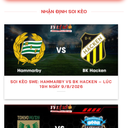
kèo châu Âu đến kèo Tài Xỉu, mỗi loại đều có cách
tính riêng và ảnh hưởng đến chiến thuật đặt cược.
NHẬN ĐỊNH SOI KÈO
Bên cạnh đó, việc nhận định kèo đúng đắn và cập
nhật tỷ lệ cá cược liên tục là yếu tố quan trọng để
tối ưu hóa lợi nhuận khi tham gia cá độ bóng đá.
Điều khiến người dùng ấn tượng khi truy cập vào
trang web của Kèo nhà cái 11sadan.net chính là sự
phong phú và chất lượng của thông tin được cung
cấp.
Uy tín và chất lượng luôn là hai tiêu chí hàng đầu
SOI KÈO SWE: HAMMARBY VS BK HACKEN – LÚC
mà website
không ngừng theo đuổi. Mọi thông tin và
19H NGÀY 9/8/2026
dịch vụ được cung cấp đều trải qua quá trình kiểm
chứng kỹ lưỡng, đảm bảo tính chính xác và độ tin
cậy cao. Chính vì vậy, Over.co.com
không chỉ nhận
được sự đánh giá cao từ cộng đồng cá cược mà
còn trở thành sự lựa chọn ưu tiên của đông đảo
người yêu thể thao trên toàn thế giới.