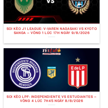
Với sự tận tâm và không ngừng đổi mới, chúng tôi
cam kết tiếp tục mang đến những trải nghiệm tốt
nhất cho người dùng, từ dữ liệu chính xác đến dịch
vụ chuyên nghiệp và thân thiện. Over.co.com
tự hào
SOI KÈO J1 LEAGUE: V-VAREN NAGASAKI VS KYOTO
SANGA – VÒNG 1 LÚC 17H NGÀY 9/8/2026
là địa chỉ đáng tin cậy, không thể thiếu đối với bất
kỳ ai đam mê thể thao và cá cược trực tuyến.
Tổng Quan Về Tỷ Lệ Kèo Của Nhà Cái
Tỷ Lệ Kèo Nhà Cái Là Gì?
SOI KÈO LPF: INDEPENDIENTE VS ESTUDIANTES –
VÒNG 4 LÚC 7H45 NGÀY 8/8/2026