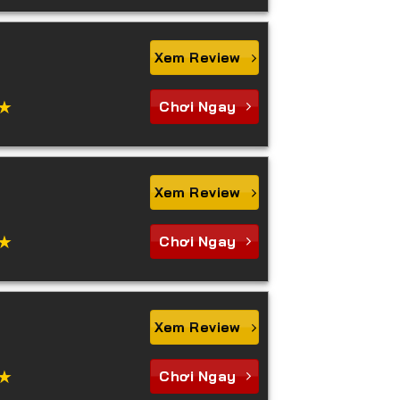
Xem Review
Chơi Ngay
Xem Review
Chơi Ngay
Xem Review
Chơi Ngay