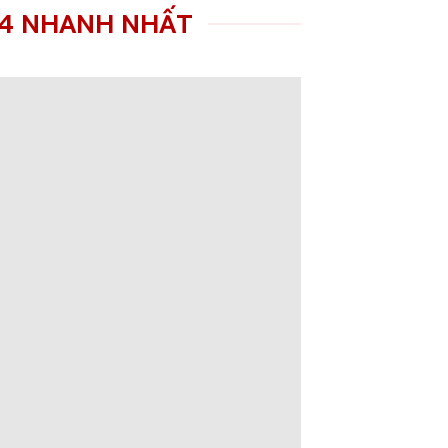
24 NHANH NHẤT