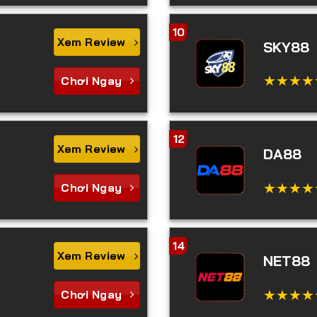
10
Xem Review
SKY88
Chơi Ngay
12
Xem Review
DA88
Chơi Ngay
14
Xem Review
NET88
Chơi Ngay