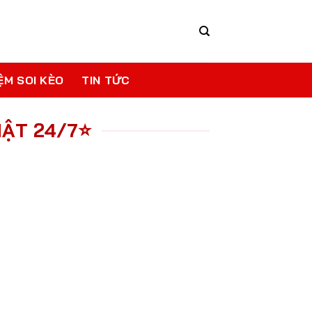
ỆM SOI KÈO
TIN TỨC
ẬT 24/7⭐️