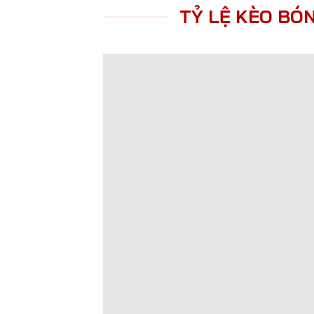
TỶ LỆ KÈO BÓ