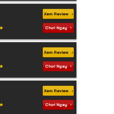
Xem Review
Chơi Ngay
Xem Review
Chơi Ngay
Xem Review
Chơi Ngay