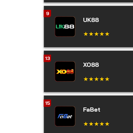
9
UK88
13
XO88
15
FaBet