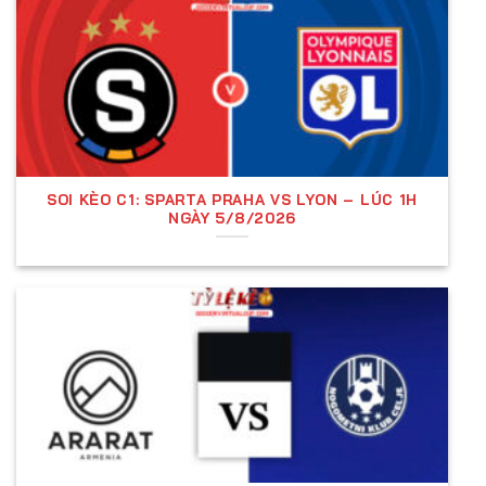
Các Loại Kèo Bóng Đá Phổ Biến
SOI KÈO C1: SPARTA PRAHA VS LYON – LÚC 1H
NGÀY 5/8/2026
Các loại kèo bóng đá phổ biến hiện nay
Khi tham gia cá cược bóng đá, người chơi có thể lựa
chọn giữa nhiều loại kèo đa dạng. Mỗi loại kèo đều
có cách chơi riêng và phù hợp với từng chiến thuật
cá cược khác nhau. Dưới đây là một trong những
kèo bóng đá phổ biến hiện nay.
Kèo châu Á (kèo cược chấp, kèo handicap)