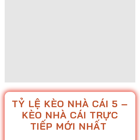
TỶ
LỆ KÈO NHÀ CÁI 5 –
KÈO NHÀ CÁI TRỰC
TIẾP MỚI NHẤT