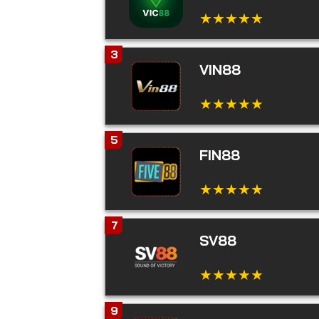
3
VIN88
5
FIN88
7
SV88
9