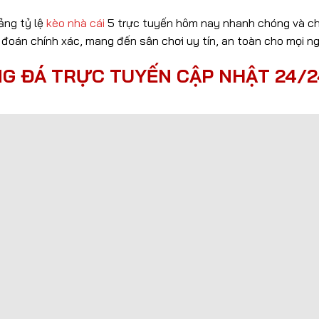
ảng tỷ lệ
kèo nhà cái
5 trực tuyến hôm nay nhanh chóng và chu
đoán chính xác, mang đến sân chơi uy tín, an toàn cho mọi ng
NG ĐÁ TRỰC TUYẾN CẬP NHẬT 24/
Ngày mai
08/08
09/08
10/08
11/08
12/08
TL Malaysia
Five88