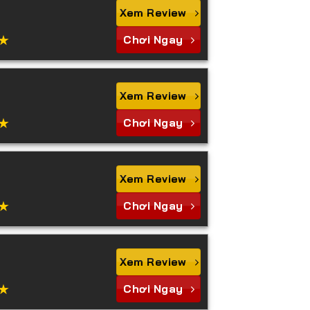
Xem Review
Chơi Ngay
Xem Review
Chơi Ngay
Xem Review
Chơi Ngay
Xem Review
Chơi Ngay