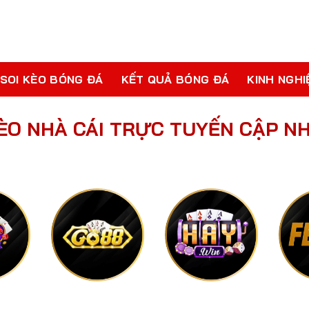
SOI KÈO BÓNG ĐÁ
KẾT QUẢ BÓNG ĐÁ
KINH NGHI
KÈO NHÀ CÁI TRỰC TUYẾN CẬP NH