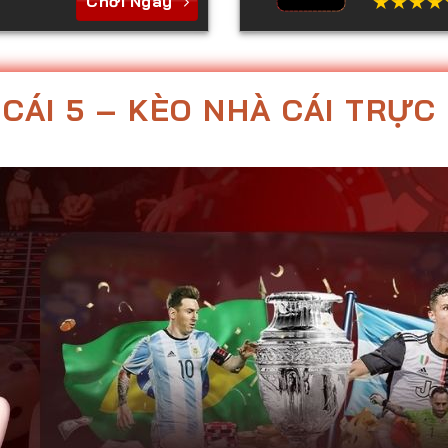
Chơi Ngay
CÁI 5 – KÈO NHÀ CÁI TRỰC