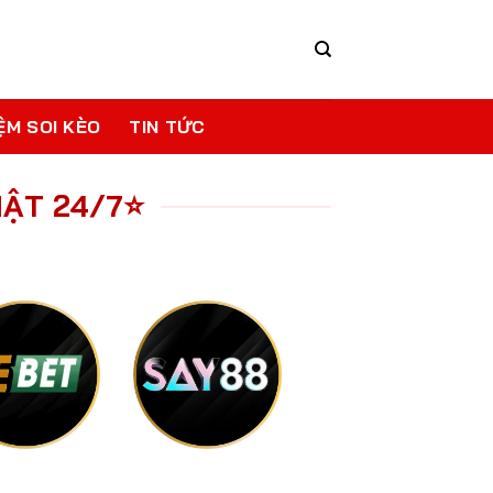
ỆM SOI KÈO
TIN TỨC
ẬT 24/7⭐️