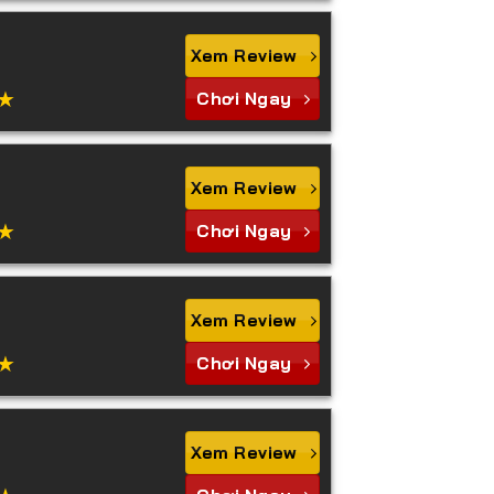
Xem Review
Chơi Ngay
Xem Review
Chơi Ngay
Xem Review
Chơi Ngay
Xem Review