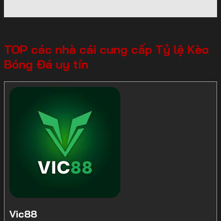
TOP các nhà cái cung cấp Tỷ lệ Kèo
Bóng Đá uy tín
Vic88