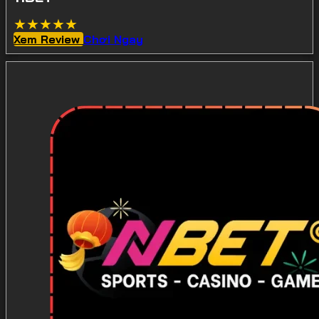
Xem Review
Chơi Ngay