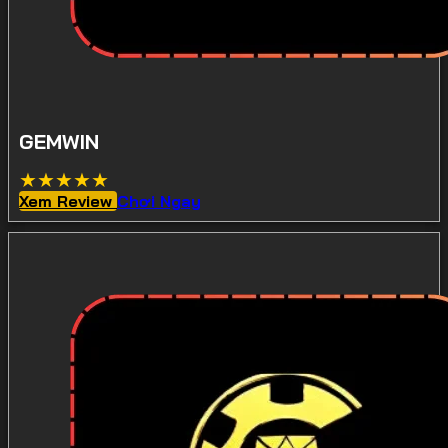
GEMWIN
Xem Review
Chơi Ngay