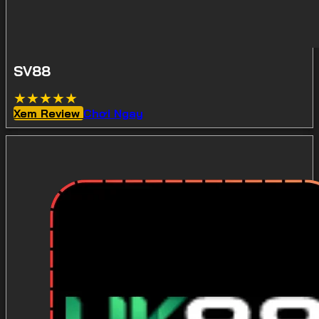
SV88
Xem Review
Chơi Ngay