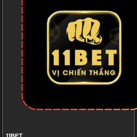
11BET