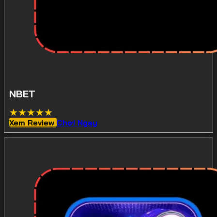
NBET
Xem Review
Chơi Ngay