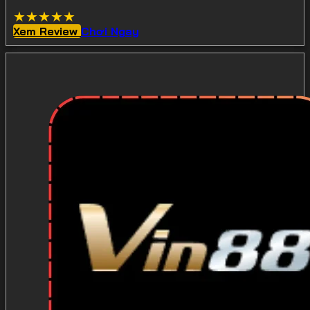
Xem Review
Chơi Ngay