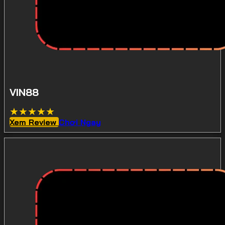
VIN88
Xem Review
Chơi Ngay