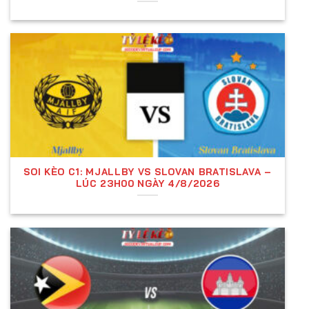
X:
Đặt cược kết quả hòa. Nếu hai đội kết thúc
trận đấu với tỷ số hòa (không phân biệt bao
nhiêu bàn), người chơi sẽ thắng cược.
2:
Đặt cược đội khách thắng. Nếu đội khách
giành chiến thắng, người chơi sẽ nhận tiền
thưởng tương ứng với tỷ lệ cược của nhà cái.
Ví Dụ Cụ Thể Về Kèo Châu Âu (1X2)
Ví dụ về trận đấu giữa Manchester United và đối thủ
SOI KÈO C1: MJALLBY VS SLOVAN BRATISLAVA –
Chelsea
, nhà cái đưa ra tỷ lệ cược 1X2 như sau:
LÚC 23H00 NGÀY 4/8/2026
1 (Manchester United thắng):
2.00
X (Hòa):
3.50
2 (Chelsea thắng):
3.00
Nếu người chơi đặt
100$ vào Manchester United