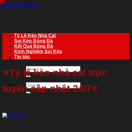
Bỏ qua nội dung
Tỷ Lệ Kèo Nhà Cái
Soi Kèo Bóng Đá
Kết Quả Bóng Đá
Kinh Nghiệm Soi Kèo
Tin tức
⭐️Tỷ lệ kèo nhà cái trực
tuyến cập nhật 24/7⭐️