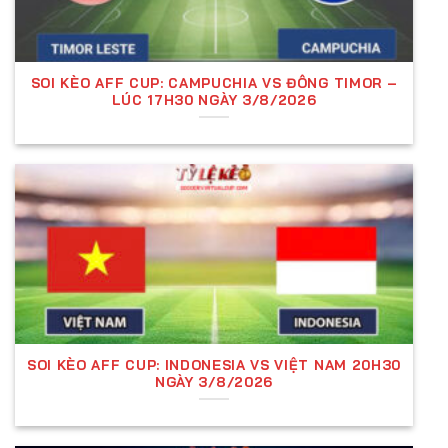
(1)
và đội chủ nhà thắng, số tiền nhận được sẽ là
100 x 2.00 = 200$
(bao gồm cả vốn).
Nếu người chơi đặt
100$ vào kết quả hòa (X)
và
trận đấu kết thúc với tỷ số hòa, số tiền thắng cược
SOI KÈO AFF CUP: CAMPUCHIA VS ĐÔNG TIMOR –
LÚC 17H30 NGÀY 3/8/2026
là
100 x 3.50 = 350$
.
Nếu người chơi đặt
100$ vào Chelsea (2)
và đội
khách giành chiến thắng, số tiền nhận được sẽ là
100 x 3.00 = 300$
.
Kèo Tài Xỉu (Over/Under)
Kèo Tài Xỉu, hay còn gọi là
kèo Over/Under (O/U)
,
là một trong những loại kèo phổ biến nhất trong cá
cược bóng đá. Không giống như kèo châu Á hay kèo
châu Âu tập trung vào kết quả thắng thua của trận
đấu, kèo Tài Xỉu chỉ quan tâm đến tổng số bàn
SOI KÈO AFF CUP: INDONESIA VS VIỆT NAM 20H30
thắng được ghi trong trận đấu, bất kể đội nào thắng
NGÀY 3/8/2026
hay thua. Đây là hình thức cá cược hấp dẫn, dễ
chơi và phù hợp với cả người mới lẫn người chơi lâu