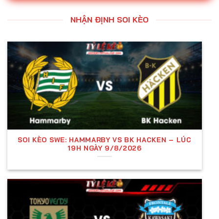
kèo châu Âu đến kèo Tài Xỉu, mỗi loại đều có cách
tính riêng và ảnh hưởng đến chiến thuật đặt cược.
NHẬN ĐỊNH SOI KÈO
Bên cạnh đó, việc nhận định kèo đúng đắn và cập
nhật tỷ lệ cá cược liên tục là yếu tố quan trọng để
tối ưu hóa lợi nhuận khi tham gia cá độ bóng đá.
Điều khiến người dùng ấn tượng khi truy cập vào
trang web của Kèo nhà cái 11sadan.net chính là sự
phong phú và chất lượng của thông tin được cung
cấp.
Uy tín và chất lượng luôn là hai tiêu chí hàng đầu
SOI KÈO SWE: HAMMARBY VS BK HACKEN – LÚC
mà website
không ngừng theo đuổi. Mọi thông tin và
19H NGÀY 9/8/2026
dịch vụ được cung cấp đều trải qua quá trình kiểm
chứng kỹ lưỡng, đảm bảo tính chính xác và độ tin
cậy cao. Chính vì vậy, Over.co.com
không chỉ nhận
được sự đánh giá cao từ cộng đồng cá cược mà
còn trở thành sự lựa chọn ưu tiên của đông đảo
người yêu thể thao trên toàn thế giới.