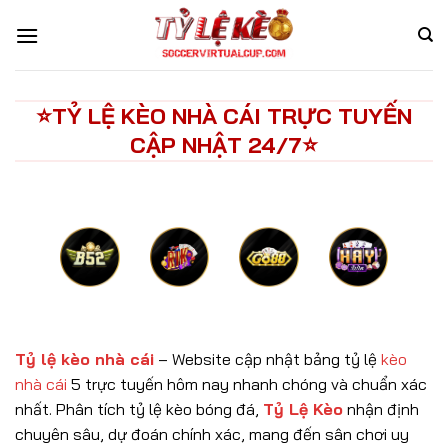
Bỏ
qua
nội
dung
⭐️TỶ LỆ KÈO NHÀ CÁI TRỰC TUYẾN
CẬP NHẬT 24/7⭐️
Tỷ lệ kèo nhà cái
– Website cập nhật bảng tỷ lệ
kèo
nhà cái
5 trực tuyến hôm nay nhanh chóng và chuẩn xác
nhất. Phân tích tỷ lệ kèo bóng đá,
Tỷ Lệ Kèo
nhận định
chuyên sâu, dự đoán chính xác, mang đến sân chơi uy