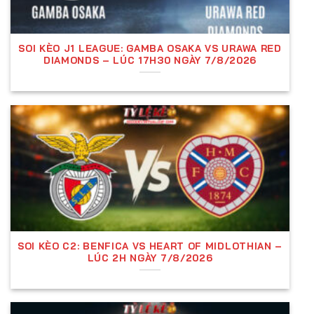
Cách Các Nhà Cái Thiết Lập Kèo
Các nhà cái sử dụng đội ngũ chuyên gia phân tích
SOI KÈO J1 LEAGUE: GAMBA OSAKA VS URAWA RED
dữ liệu bóng đá để đưa ra tỷ lệ kèo. Họ xem xét các
DIAMONDS – LÚC 17H30 NGÀY 7/8/2026
yếu tố như:
Tình hình thi đấu và lực lượng của hai đội
Lịch sử đối đầu.
Yếu tố sân nhà, sân khách.
Tác động từ chấn thương, thẻ phạt.
Biến động thị trường cá cược.
Sau khi tỷ lệ kèo được thiết lập, nhà cái có thể điều
SOI KÈO C2: BENFICA VS HEART OF MIDLOTHIAN –
chỉnh dựa trên biến động người chơi đặt cược,
LÚC 2H NGÀY 7/8/2026
nhằm đảm bảo lợi nhuận và cân bằng tỷ lệ cược
giữa hai bên.