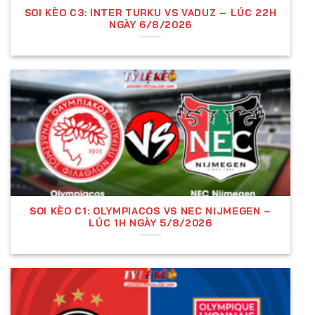
SOI KÈO C3: INTER TURKU VS VADUZ – LÚC 22H
Kèo châu Á là loại kèo phổ biến nhất, trong đó đội
NGÀY 6/8/2026
mạnh hơn (cửa trên) sẽ chấp đội yếu hơn (cửa dưới)
một số bàn thắng nhất định. Một số dạng kèo chấp
phổ biến:
Kèo đồng banh (0.0):
Hai đội ngang sức, đặt
cược đội nào thắng sẽ ăn tiền.
Kèo chấp 0.25 (¼):
Đội cửa trên chấp nhẹ, nếu
hòa thì thua nửa tiền.
Kèo chấp 0.5 (½):
Đội cửa trên thắng mới ăn
đủ, hòa hoặc thua thì mất tiền.
SOI KÈO C1: OLYMPIACOS VS NEC NIJMEGEN –
LÚC 1H NGÀY 5/8/2026
Kèo chấp 0.75 (¾):
Thắng cách biệt 2 bàn trở
lên mới ăn đủ, thắng 1 bàn ăn nửa tiền.
Kèo chấp 1 trái:
Nếu đội cửa trên thắng cách
biệt 1 bàn thì hoàn tiền, thắng từ 2 bàn trở lên
mới ăn đủ.