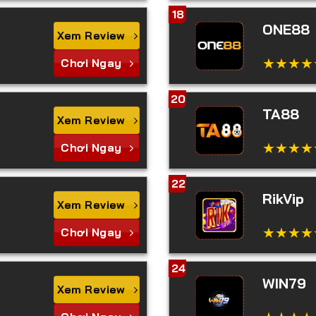
18
ONE88
Xem Review
Chơi Ngay
20
TA88
Xem Review
Chơi Ngay
22
RikVip
Xem Review
Chơi Ngay
24
WIN79
Xem Review