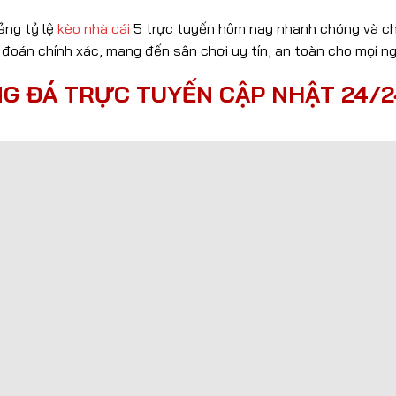
ảng tỷ lệ
kèo nhà cái
5 trực tuyến hôm nay nhanh chóng và chu
đoán chính xác, mang đến sân chơi uy tín, an toàn cho mọi ng
NG ĐÁ TRỰC TUYẾN CẬP NHẬT 24/
Ngày mai
08/08
09/08
10/08
11/08
12/08
TL Malaysia
Sky88