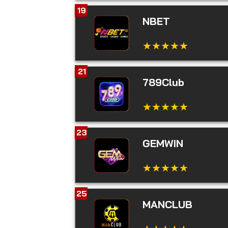
19
NBET
21
789Club
23
GEMWIN
25
MANCLUB