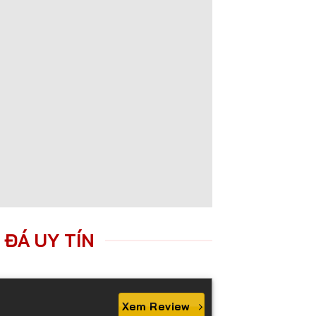
 ĐÁ UY TÍN
Xem Review