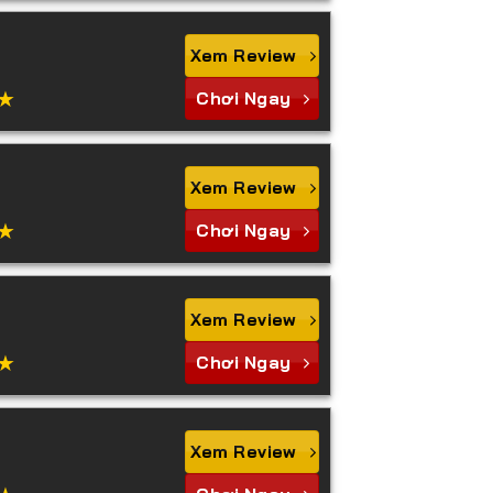
Xem Review
Chơi Ngay
Xem Review
Chơi Ngay
Xem Review
Chơi Ngay
Xem Review