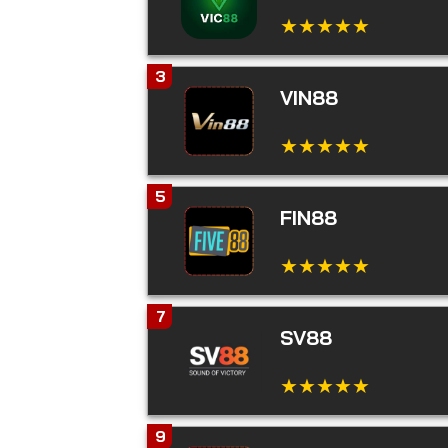
3
VIN88
5
FIN88
7
SV88
9