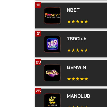
19
NBET
21
789Club
23
GEMWIN
25
MANCLUB