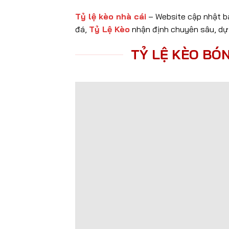
Tỷ lệ kèo nhà cái
– Website cập nhật b
đá,
Tỷ Lệ Kèo
nhận định chuyên sâu, dự 
TỶ LỆ KÈO BÓ
BÓNG ĐÁ
Ẩn
0
trận
[Hiển thị tất cả]
Kèo trực tuyến
Xem bóng
Hôm nay
Trận Hot
Tất cả giải đấu