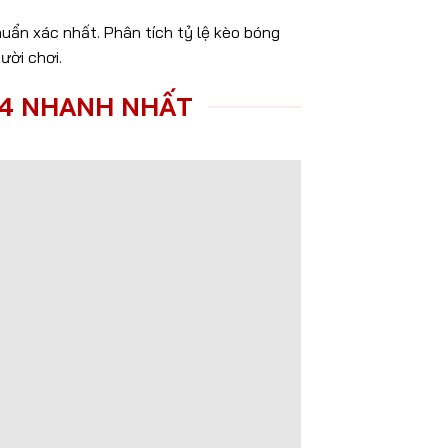
ẩn xác nhất. Phân tích tỷ lệ kèo bóng
ười chơi.
24 NHANH NHẤT
Hai dòng kèo