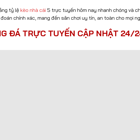
ảng tỷ lệ
kèo nhà cái
5 trực tuyến hôm nay nhanh chóng và chu
đoán chính xác, mang đến sân chơi uy tín, an toàn cho mọi ng
NG ĐÁ TRỰC TUYẾN CẬP NHẬT 24/
Ngày mai
11/08
12/08
13/08
14/08
15/08
TL Malaysia
Five88