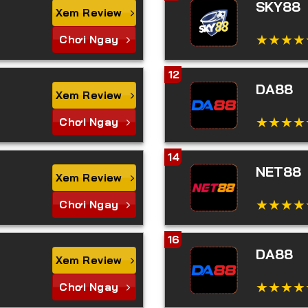
SKY88
Xem Review
Chơi Ngay
12
DA88
Xem Review
Chơi Ngay
14
NET88
Xem Review
Chơi Ngay
16
DA88
Xem Review
Chơi Ngay