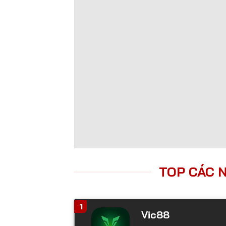
TOP CÁC N
1
Vic88