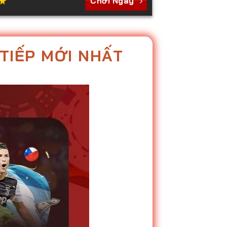
Chơi Ngay
 TIẾP MỚI NHẤT