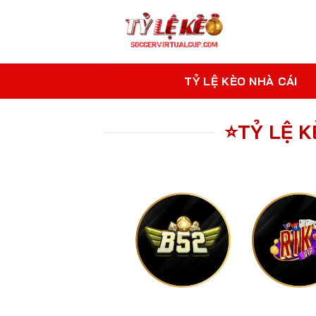
Bỏ
qua
nội
dung
TỶ LỆ KÈO NHÀ CÁI
⭐️TỶ LỆ 