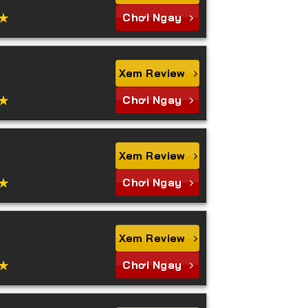
Chơi Ngay
Xem Review
Chơi Ngay
Xem Review
Chơi Ngay
Xem Review
Chơi Ngay