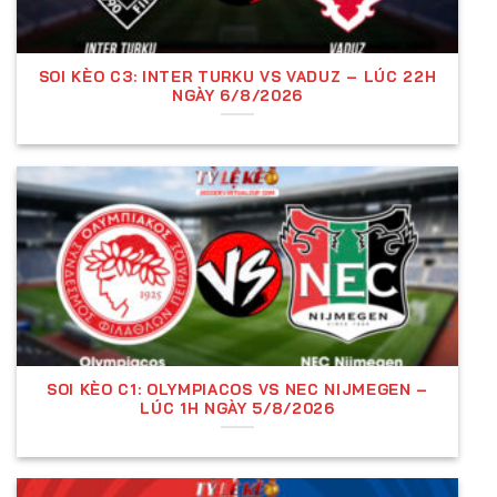
Tầm Quan Trọng Của Tỷ Lệ Kèo Trong Cá
Cược Tỷ Lệ Bóng Đá
Tỷ lệ đóng vai trò cốt lõi trong cá cược bóng đá vì
SOI KÈO C3: INTER TURKU VS VADUZ – LÚC 22H
nó giúp người chơi đưa ra quyết định đặt cược một
NGÀY 6/8/2026
cách hợp lý. Việc hiểu rõ tỷ lệ kèo không chỉ giúp
tăng cơ hội thắng cược mà còn hạn chế rủi ro, giúp
người chơi kiểm soát vốn hiệu quả.
Cách Các Nhà Cái Thiết Lập Kèo
Các nhà cái sử dụng đội ngũ chuyên gia phân tích
dữ liệu bóng đá để đưa ra tỷ lệ kèo. Họ xem xét các
yếu tố như:
Tình hình thi đấu và lực lượng của hai đội
SOI KÈO C1: OLYMPIACOS VS NEC NIJMEGEN –
Lịch sử đối đầu.
LÚC 1H NGÀY 5/8/2026
Yếu tố sân nhà, sân khách.
Tác động từ chấn thương, thẻ phạt.