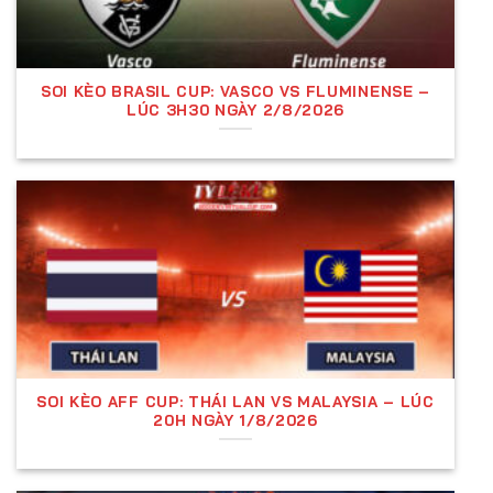
2:
Đặt cược đội khách thắng. Nếu đội khách
giành chiến thắng, người chơi sẽ nhận tiền
thưởng tương ứng với tỷ lệ cược của nhà cái.
SOI KÈO BRASIL CUP: VASCO VS FLUMINENSE –
LÚC 3H30 NGÀY 2/8/2026
Ví Dụ Cụ Thể Về Kèo Châu Âu (1X2)
Ví dụ về trận đấu giữa Manchester United và đối thủ
Chelsea
, nhà cái đưa ra tỷ lệ cược 1X2 như sau:
1 (Manchester United thắng):
2.00
X (Hòa):
3.50
2 (Chelsea thắng):
3.00
Nếu người chơi đặt
100$ vào Manchester United
SOI KÈO AFF CUP: THÁI LAN VS MALAYSIA – LÚC
(1)
và đội chủ nhà thắng, số tiền nhận được sẽ là
20H NGÀY 1/8/2026
100 x 2.00 = 200$
(bao gồm cả vốn).
Nếu người chơi đặt
100$ vào kết quả hòa (X)
và