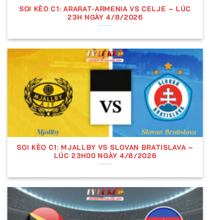
SOI KÈO C1: ARARAT-ARMENIA VS CELJE – LÚC
23H NGÀY 4/8/2026
Các loại kèo bóng đá phổ biến hiện nay
Khi tham gia cá cược bóng đá, người chơi có thể lựa
chọn giữa nhiều loại kèo đa dạng. Mỗi loại kèo đều
có cách chơi riêng và phù hợp với từng chiến thuật
cá cược khác nhau. Dưới đây là một trong những
SOI KÈO C1: MJALLBY VS SLOVAN BRATISLAVA –
LÚC 23H00 NGÀY 4/8/2026
kèo bóng đá phổ biến hiện nay.
Kèo châu Á (kèo cược chấp, kèo handicap)
Kèo châu Á là loại kèo phổ biến nhất, trong đó đội
mạnh hơn (cửa trên) sẽ chấp đội yếu hơn (cửa dưới)