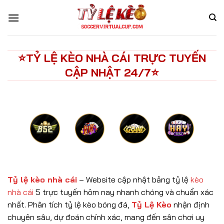
Bỏ
qua
nội
dung
⭐️TỶ LỆ KÈO NHÀ CÁI TRỰC TUYẾN
CẬP NHẬT 24/7⭐️
Tỷ lệ kèo nhà cái
– Website cập nhật bảng tỷ lệ
kèo
nhà cái
5 trực tuyến hôm nay nhanh chóng và chuẩn xác
nhất. Phân tích tỷ lệ kèo bóng đá,
Tỷ Lệ Kèo
nhận định
chuyên sâu, dự đoán chính xác, mang đến sân chơi uy