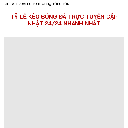
tín, an toàn cho mọi người chơi.
TỶ LỆ KÈO BÓNG ĐÁ TRỰC TUYẾN CẬP
NHẬT 24/24 NHANH NHẤT
Trận Hot
Tất cả giải đấu
TL Malaysia
Five88
Kèo TT
Xem bóng
Hôm nay
Ngày mai
11/08