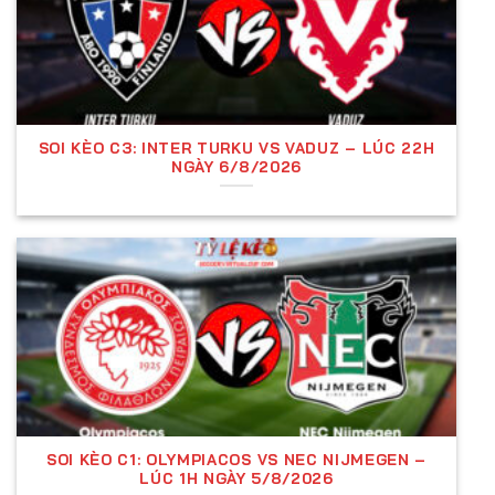
Kèo Châu Âu (1X2)
Kèo Châu Âu, hay còn gọi là
kèo 1X2
, là một trong
những loại kèo cá cược bóng đá đơn giản và phổ
biến nhất hiện nay. Loại kèo này được sử dụng rộng
SOI KÈO C3: INTER TURKU VS VADUZ – LÚC 22H
rãi tại các nhà cái, đặc biệt là ở thị trường châu Âu.
NGÀY 6/8/2026
Khác với kèo châu Á có tỷ lệ chấp, kèo 1X2 chỉ tập
trung vào kết quả chung cuộc của trận đấu, giúp
người chơi dễ dàng đưa ra lựa chọn mà không cần
quan tâm đến cách biệt tỷ số giữa hai đội.
Trong kèo châu Âu, người chơi sẽ có
ba lựa chọn
đặt cược
, mỗi lựa chọn tương ứng với một kết quả
có thể xảy ra trong trận đấu:
1:
Đặt cược đội chủ nhà thắng. Nếu đội chủ nhà
giành chiến thắng sau 90 phút thi đấu chính
SOI KÈO C1: OLYMPIACOS VS NEC NIJMEGEN –
thức, người chơi sẽ thắng cược.
LÚC 1H NGÀY 5/8/2026