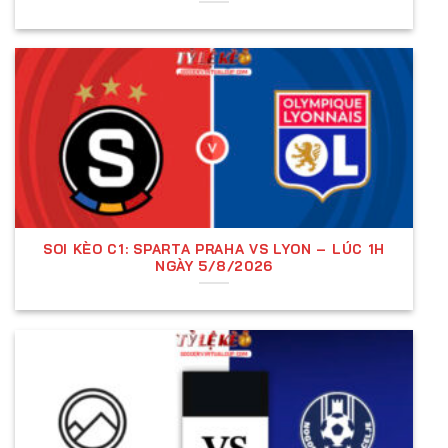
X:
Đặt cược kết quả hòa. Nếu hai đội kết thúc
trận đấu với tỷ số hòa (không phân biệt bao
nhiêu bàn), người chơi sẽ thắng cược.
2:
Đặt cược đội khách thắng. Nếu đội khách
giành chiến thắng, người chơi sẽ nhận tiền
thưởng tương ứng với tỷ lệ cược của nhà cái.
Ví Dụ Cụ Thể Về Kèo Châu Âu (1X2)
Ví dụ về trận đấu giữa Manchester United và đối thủ
SOI KÈO C1: SPARTA PRAHA VS LYON – LÚC 1H
Chelsea
, nhà cái đưa ra tỷ lệ cược 1X2 như sau:
NGÀY 5/8/2026
1 (Manchester United thắng):
2.00
X (Hòa):
3.50
2 (Chelsea thắng):
3.00
Nếu người chơi đặt
100$ vào Manchester United