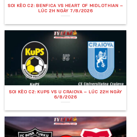
SOI KÈO C2: BENFICA VS HEART OF MIDLOTHIAN –
Kèo châu Á là loại kèo phổ biến nhất, trong đó đội
LÚC 2H NGÀY 7/8/2026
mạnh hơn (cửa trên) sẽ chấp đội yếu hơn (cửa dưới)
một số bàn thắng nhất định. Một số dạng kèo chấp
phổ biến:
Kèo đồng banh (0.0):
Hai đội ngang sức, đặt
cược đội nào thắng sẽ ăn tiền.
Kèo chấp 0.25 (¼):
Đội cửa trên chấp nhẹ, nếu
hòa thì thua nửa tiền.
Kèo chấp 0.5 (½):
Đội cửa trên thắng mới ăn
đủ, hòa hoặc thua thì mất tiền.
SOI KÈO C2: KUPS VS U CRAIOVA – LÚC 22H NGÀY
6/8/2026
Kèo chấp 0.75 (¾):
Thắng cách biệt 2 bàn trở
lên mới ăn đủ, thắng 1 bàn ăn nửa tiền.
Kèo chấp 1 trái:
Nếu đội cửa trên thắng cách
biệt 1 bàn thì hoàn tiền, thắng từ 2 bàn trở lên
mới ăn đủ.