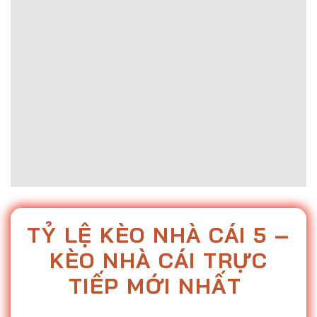
TỶ
LỆ KÈO NHÀ CÁI 5 –
KÈO NHÀ CÁI TRỰC
TIẾP MỚI NHẤT