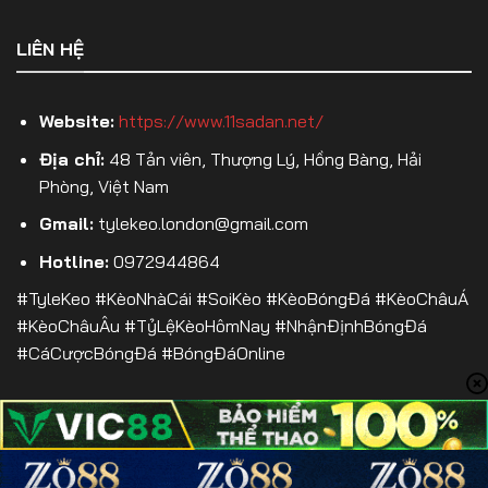
chấp trong hiệp 1.
LIÊN HỆ
Kèo Tài Xỉu hiệp 1 (Over/Under HT)
– Dự đoán
tổng số bàn thắng trong hiệp 1.
Website:
https://www.11sadan.net/
Kèo phạt góc hiệp 1
– Cược số quả phạt góc
trong 45 phút đầu.
Địa chỉ:
48 Tản viên, Thượng Lý, Hồng Bàng, Hải
Phòng, Việt Nam
Kèo thẻ phạt hiệp 1
– Đặt cược số lượng thẻ
trong hiệp 1.
Gmail:
tylekeo.london@gmail.com
Hotline:
0972944864
Việc lựa chọn kèo hiệp 1 phù hợp sẽ giúp người chơi
tối ưu hóa lợi nhuận và kiểm soát tốt hơn rủi ro
#TyleKeo #KèoNhàCái #SoiKèo #KèoBóngĐá #KèoChâuÁ
trong cá cược bóng đá.
#KèoChâuÂu #TỷLệKèoHômNay #NhậnĐịnhBóngĐá
#CáCượcBóngĐá #BóngĐáOnline
Kèo Phạt Góc
Kèo phạt góc là một trong những hình thức cá cược
bóng đá
không dựa trên kết quả thắng – thua
của trận đấu
, mà chỉ tập trung vào
số lượng quả
Copyright 2026 © 11sadan.net