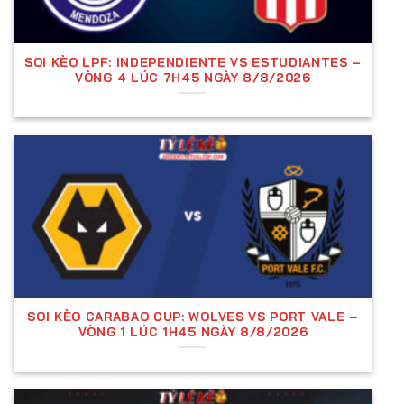
Cách Các Nhà Cái Thiết Lập Kèo
Các nhà cái sử dụng đội ngũ chuyên gia phân tích
SOI KÈO LPF: INDEPENDIENTE VS ESTUDIANTES –
dữ liệu bóng đá để đưa ra tỷ lệ kèo. Họ xem xét các
VÒNG 4 LÚC 7H45 NGÀY 8/8/2026
yếu tố như:
Tình hình thi đấu và lực lượng của hai đội
Lịch sử đối đầu.
Yếu tố sân nhà, sân khách.
Tác động từ chấn thương, thẻ phạt.
Biến động thị trường cá cược.
Sau khi tỷ lệ kèo được thiết lập, nhà cái có thể điều
SOI KÈO CARABAO CUP: WOLVES VS PORT VALE –
chỉnh dựa trên biến động người chơi đặt cược,
VÒNG 1 LÚC 1H45 NGÀY 8/8/2026
nhằm đảm bảo lợi nhuận và cân bằng tỷ lệ cược
giữa hai bên.