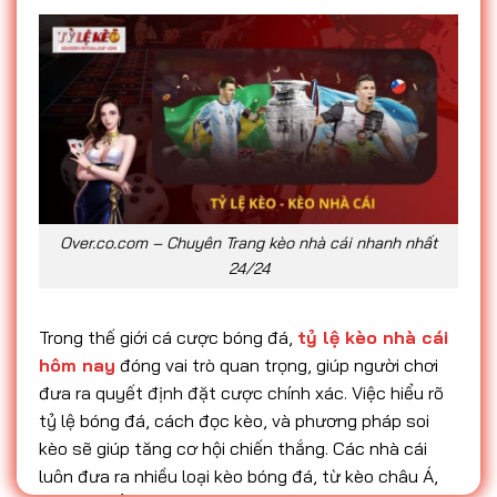
Over.co.com – Chuyên Trang kèo nhà cái nhanh nhất
24/24
Trong thế giới cá cược bóng đá,
tỷ lệ kèo nhà cái
hôm nay
đóng vai trò quan trọng, giúp người chơi
đưa ra quyết định đặt cược chính xác. Việc hiểu rõ
tỷ lệ bóng đá, cách đọc kèo, và phương pháp soi
kèo sẽ giúp tăng cơ hội chiến thắng. Các nhà cái
luôn đưa ra nhiều loại kèo bóng đá, từ kèo châu Á,