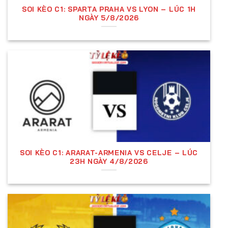
SOI KÈO C1: SPARTA PRAHA VS LYON – LÚC 1H
Kèo châu Á là loại kèo phổ biến nhất, trong đó đội
NGÀY 5/8/2026
mạnh hơn (cửa trên) sẽ chấp đội yếu hơn (cửa dưới)
một số bàn thắng nhất định. Một số dạng kèo chấp
phổ biến:
Kèo đồng banh (0.0):
Hai đội ngang sức, đặt
cược đội nào thắng sẽ ăn tiền.
Kèo chấp 0.25 (¼):
Đội cửa trên chấp nhẹ, nếu
hòa thì thua nửa tiền.
Kèo chấp 0.5 (½):
Đội cửa trên thắng mới ăn
đủ, hòa hoặc thua thì mất tiền.
SOI KÈO C1: ARARAT-ARMENIA VS CELJE – LÚC
23H NGÀY 4/8/2026
Kèo chấp 0.75 (¾):
Thắng cách biệt 2 bàn trở
lên mới ăn đủ, thắng 1 bàn ăn nửa tiền.
Kèo chấp 1 trái:
Nếu đội cửa trên thắng cách
biệt 1 bàn thì hoàn tiền, thắng từ 2 bàn trở lên
mới ăn đủ.