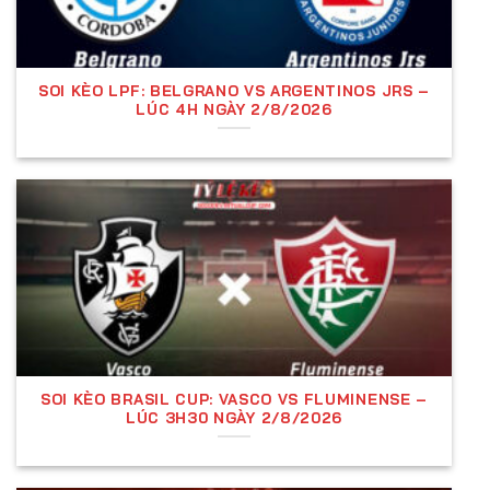
(1)
và đội chủ nhà thắng, số tiền nhận được sẽ là
100 x 2.00 = 200$
(bao gồm cả vốn).
Nếu người chơi đặt
100$ vào kết quả hòa (X)
và
trận đấu kết thúc với tỷ số hòa, số tiền thắng cược
SOI KÈO LPF: BELGRANO VS ARGENTINOS JRS –
LÚC 4H NGÀY 2/8/2026
là
100 x 3.50 = 350$
.
Nếu người chơi đặt
100$ vào Chelsea (2)
và đội
khách giành chiến thắng, số tiền nhận được sẽ là
100 x 3.00 = 300$
.
Kèo Tài Xỉu (Over/Under)
Kèo Tài Xỉu, hay còn gọi là
kèo Over/Under (O/U)
,
là một trong những loại kèo phổ biến nhất trong cá
cược bóng đá. Không giống như kèo châu Á hay kèo
châu Âu tập trung vào kết quả thắng thua của trận
đấu, kèo Tài Xỉu chỉ quan tâm đến tổng số bàn
SOI KÈO BRASIL CUP: VASCO VS FLUMINENSE –
thắng được ghi trong trận đấu, bất kể đội nào thắng
LÚC 3H30 NGÀY 2/8/2026
hay thua. Đây là hình thức cá cược hấp dẫn, dễ
chơi và phù hợp với cả người mới lẫn người chơi lâu