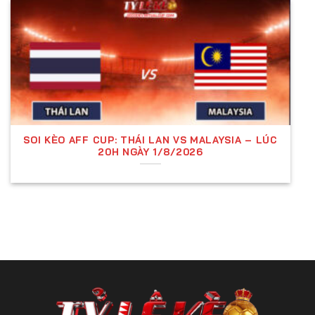
năm
Kèo Tài Xỉu (Over/Under) được nhà cái đưa ra dựa
trên số bàn thắng dự đoán trong một trận đấu.
Người chơi sẽ có hai lựa chọn:
Tài (Over):
Tổng số bàn thắng trong trận lớn
hơn mức nhà cái đưa ra.
SOI KÈO AFF CUP: THÁI LAN VS MALAYSIA – LÚC
Xỉu (Under):
Tổng số bàn thắng trong trận nhỏ
20H NGÀY 1/8/2026
hơn mức nhà cái đưa ra.
Ví dụ: Nếu nhà cái đưa ra mức
O/U 2.5
, người chơi
đặt cược như sau:
Nếu trận đấu có
3 bàn thắng trở lên
(ví dụ: 2-1,
3-0, 4-2), cược Tài thắng.
Nếu trận đấu có
dưới 3 bàn thắng
(0-0, 1-0, 1-
1), cược Xỉu thắng.