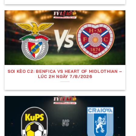
Tỷ lệ nhà cái là gì?
Tỷ lệ kèo nhà cái
là các con số do nhà cái cung
cấp, thể hiện sự đánh giá về xác suất thắng, thua
của hai đội bóng trong một trận đấu. Những con số
này được tính toán dựa trên nhiều yếu tố như
phong độ, đội hình, lịch sử đối đầu và điều kiện thi
đấu.
SOI KÈO C2: BENFICA VS HEART OF MIDLOTHIAN –
LÚC 2H NGÀY 7/8/2026
Tầm Quan Trọng Của Tỷ Lệ Kèo Trong Cá
Cược Tỷ Lệ Bóng Đá
Tỷ lệ đóng vai trò cốt lõi trong cá cược bóng đá vì
nó giúp người chơi đưa ra quyết định đặt cược một
cách hợp lý. Việc hiểu rõ tỷ lệ kèo không chỉ giúp
tăng cơ hội thắng cược mà còn hạn chế rủi ro, giúp
người chơi kiểm soát vốn hiệu quả.