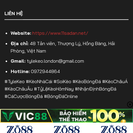
chấp trong hiệp 1.
LIÊN HỆ
Kèo Tài Xỉu hiệp 1 (Over/Under HT)
– Dự đoán
tổng số bàn thắng trong hiệp 1.
Website:
https://www.11sadan.net/
Kèo phạt góc hiệp 1
– Cược số quả phạt góc
trong 45 phút đầu.
Địa chỉ:
48 Tản viên, Thượng Lý, Hồng Bàng, Hải
Phòng, Việt Nam
Kèo thẻ phạt hiệp 1
– Đặt cược số lượng thẻ
trong hiệp 1.
Gmail:
tylekeo.london@gmail.com
Hotline:
0972944864
Việc lựa chọn kèo hiệp 1 phù hợp sẽ giúp người chơi
tối ưu hóa lợi nhuận và kiểm soát tốt hơn rủi ro
#TyleKeo #KèoNhàCái #SoiKèo #KèoBóngĐá #KèoChâuÁ
trong cá cược bóng đá.
#KèoChâuÂu #TỷLệKèoHômNay #NhậnĐịnhBóngĐá
#CáCượcBóngĐá #BóngĐáOnline
Kèo Phạt Góc
Kèo phạt góc là một trong những hình thức cá cược
bóng đá
không dựa trên kết quả thắng – thua
của trận đấu
, mà chỉ tập trung vào
số lượng quả
Copyright 2026 © 11sadan.net