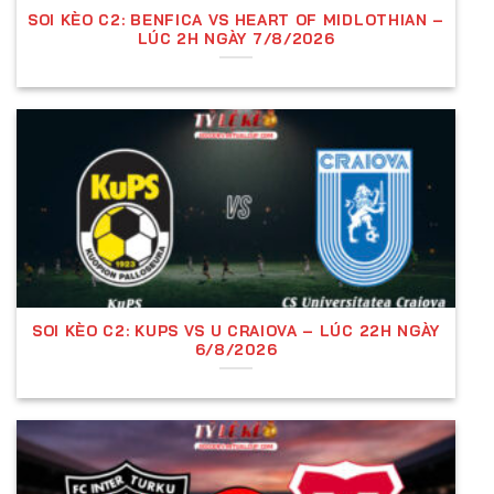
SOI KÈO C2: BENFICA VS HEART OF MIDLOTHIAN –
Kèo châu Á là loại kèo phổ biến nhất, trong đó đội
LÚC 2H NGÀY 7/8/2026
mạnh hơn (cửa trên) sẽ chấp đội yếu hơn (cửa dưới)
một số bàn thắng nhất định. Một số dạng kèo chấp
phổ biến:
Kèo đồng banh (0.0):
Hai đội ngang sức, đặt
cược đội nào thắng sẽ ăn tiền.
Kèo chấp 0.25 (¼):
Đội cửa trên chấp nhẹ, nếu
hòa thì thua nửa tiền.
Kèo chấp 0.5 (½):
Đội cửa trên thắng mới ăn
đủ, hòa hoặc thua thì mất tiền.
SOI KÈO C2: KUPS VS U CRAIOVA – LÚC 22H NGÀY
6/8/2026
Kèo chấp 0.75 (¾):
Thắng cách biệt 2 bàn trở
lên mới ăn đủ, thắng 1 bàn ăn nửa tiền.
Kèo chấp 1 trái:
Nếu đội cửa trên thắng cách
biệt 1 bàn thì hoàn tiền, thắng từ 2 bàn trở lên
mới ăn đủ.