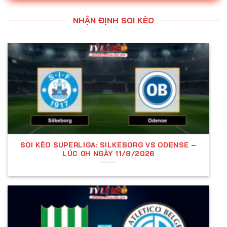
kèo châu Âu đến kèo Tài Xỉu, mỗi loại đều có cách
tính riêng và ảnh hưởng đến chiến thuật đặt cược.
NHẬN ĐỊNH SOI KÈO
Bên cạnh đó, việc nhận định kèo đúng đắn và cập
nhật tỷ lệ cá cược liên tục là yếu tố quan trọng để
tối ưu hóa lợi nhuận khi tham gia cá độ bóng đá.
Điều khiến người dùng ấn tượng khi truy cập vào
trang web của Kèo nhà cái 11sadan.net chính là sự
phong phú và chất lượng của thông tin được cung
cấp.
Uy tín và chất lượng luôn là hai tiêu chí hàng đầu
SOI KÈO SUPERLIGA: SILKEBORG VS ODENSE –
mà website
không ngừng theo đuổi. Mọi thông tin và
LÚC 0H NGÀY 11/8/2026
dịch vụ được cung cấp đều trải qua quá trình kiểm
chứng kỹ lưỡng, đảm bảo tính chính xác và độ tin
cậy cao. Chính vì vậy, Over.co.com
không chỉ nhận
được sự đánh giá cao từ cộng đồng cá cược mà
còn trở thành sự lựa chọn ưu tiên của đông đảo
người yêu thể thao trên toàn thế giới.