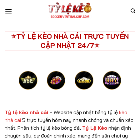
Bỏ
qua
nội
dung
⭐️TỶ LỆ KÈO NHÀ CÁI TRỰC TUYẾN
CẬP NHẬT 24/7⭐️
Tỷ lệ kèo nhà cái
– Website cập nhật bảng tỷ lệ
kèo
nhà cái
5 trực tuyến hôm nay nhanh chóng và chuẩn xác
nhất. Phân tích tỷ lệ kèo bóng đá,
Tỷ Lệ Kèo
nhận định
chuyên sâu, dự đoán chính xác, mang đến sân chơi uy