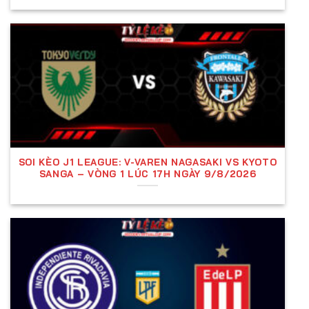
Tỷ lệ nhà cái là gì?
Tỷ lệ kèo nhà cái
là các con số do nhà cái cung
cấp, thể hiện sự đánh giá về xác suất thắng, thua
của hai đội bóng trong một trận đấu. Những con số
này được tính toán dựa trên nhiều yếu tố như
phong độ, đội hình, lịch sử đối đầu và điều kiện thi
đấu.
SOI KÈO J1 LEAGUE: V-VAREN NAGASAKI VS KYOTO
SANGA – VÒNG 1 LÚC 17H NGÀY 9/8/2026
Tầm Quan Trọng Của Tỷ Lệ Kèo Trong Cá
Cược Tỷ Lệ Bóng Đá
Tỷ lệ đóng vai trò cốt lõi trong cá cược bóng đá vì
nó giúp người chơi đưa ra quyết định đặt cược một
cách hợp lý. Việc hiểu rõ tỷ lệ kèo không chỉ giúp
tăng cơ hội thắng cược mà còn hạn chế rủi ro, giúp
người chơi kiểm soát vốn hiệu quả.