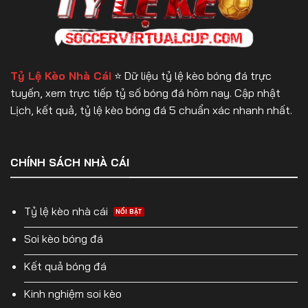
Kèo Hiệp 1
Kèo hiệp 1 (HT – Half Time) là một trong những loại
kèo phổ biến trong cá cược bóng đá, dành riêng cho
Tỷ Lệ Kèo Nhà Cái
⭐️ Dữ liệu tỷ lệ kèo bóng đá trực
45 phút thi đấu đầu tiên
của trận đấu. Không
tuyến, xem trực tiếp tỷ số bóng đá hôm nay. Cập nhật
giống như kèo cả trận, kèo hiệp 1 chỉ tính kết quả
Lịch, kết quả, tỷ lệ kèo bóng đá 5 chuẩn xác nhanh nhất.
trong hiệp đầu, giúp người chơi có thể tham gia đặt
cược với thời gian ngắn hơn, giảm rủi ro và linh hoạt
hơn trong chiến lược cá cược.
CHÍNH SÁCH NHÀ CÁI
Kèo hiệp 1 được nhà cái đưa ra dựa trên diễn biến dự
đoán trong 45 phút đầu tiên của trận đấu. Người
Tỷ lệ kèo nhà cái
tham gia cá cược có thể lựa chọn nhiều hình thức
kèo khác nhau như:
Soi kèo bóng đá
Kèo châu Âu hiệp 1 (1X2 HT)
– Dự đoán đội
Kết quả bóng đá
thắng trong hiệp 1.
Kinh nghiệm soi kèo
Kèo châu Á hiệp 1 (Handicap HT)
– Cược đội