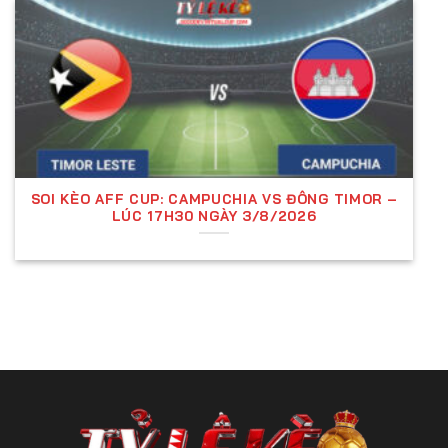
năm
Kèo Tài Xỉu (Over/Under) được nhà cái đưa ra dựa
trên số bàn thắng dự đoán trong một trận đấu.
Người chơi sẽ có hai lựa chọn:
Tài (Over):
Tổng số bàn thắng trong trận lớn
hơn mức nhà cái đưa ra.
SOI KÈO AFF CUP: CAMPUCHIA VS ĐÔNG TIMOR –
Xỉu (Under):
Tổng số bàn thắng trong trận nhỏ
LÚC 17H30 NGÀY 3/8/2026
hơn mức nhà cái đưa ra.
Ví dụ: Nếu nhà cái đưa ra mức
O/U 2.5
, người chơi
đặt cược như sau:
Nếu trận đấu có
3 bàn thắng trở lên
(ví dụ: 2-1,
3-0, 4-2), cược Tài thắng.
Nếu trận đấu có
dưới 3 bàn thắng
(0-0, 1-0, 1-
1), cược Xỉu thắng.