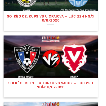
Cách Các Nhà Cái Thiết Lập Kèo
Các nhà cái sử dụng đội ngũ chuyên gia phân tích
SOI KÈO C2: KUPS VS U CRAIOVA – LÚC 22H NGÀY
dữ liệu bóng đá để đưa ra tỷ lệ kèo. Họ xem xét các
6/8/2026
yếu tố như:
Tình hình thi đấu và lực lượng của hai đội
Lịch sử đối đầu.
Yếu tố sân nhà, sân khách.
Tác động từ chấn thương, thẻ phạt.
Biến động thị trường cá cược.
Sau khi tỷ lệ kèo được thiết lập, nhà cái có thể điều
SOI KÈO C3: INTER TURKU VS VADUZ – LÚC 22H
chỉnh dựa trên biến động người chơi đặt cược,
NGÀY 6/8/2026
nhằm đảm bảo lợi nhuận và cân bằng tỷ lệ cược
giữa hai bên.