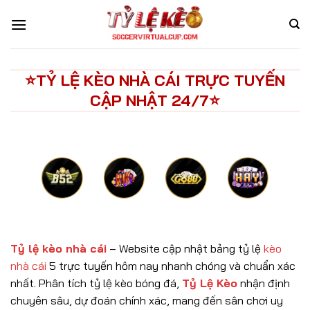
Bỏ
qua
nội
dung
⭐️TỶ LỆ KÈO NHÀ CÁI TRỰC TUYẾN
CẬP NHẬT 24/7⭐️
Tỷ lệ kèo nhà cái
– Website cập nhật bảng tỷ lệ
kèo
nhà cái
5 trực tuyến hôm nay nhanh chóng và chuẩn xác
nhất. Phân tích tỷ lệ kèo bóng đá,
Tỷ Lệ Kèo
nhận định
chuyên sâu, dự đoán chính xác, mang đến sân chơi uy