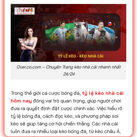
Over.co.com – Chuyên Trang kèo nhà cái nhanh nhất
24/24
Trong thế giới cá cược bóng đá,
tỷ lệ kèo nhà cái
hôm nay
đóng vai trò quan trọng, giúp người chơi
đưa ra quyết định đặt cược chính xác. Việc hiểu rõ
tỷ lệ bóng đá, cách đọc kèo, và phương pháp soi
kèo sẽ giúp tăng cơ hội chiến thắng. Các nhà cái
luôn đưa ra nhiều loại kèo bóng đá, từ kèo châu Á,