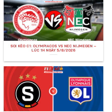
Các Loại Kèo Bóng Đá Phổ Biến
SOI KÈO C1: OLYMPIACOS VS NEC NIJMEGEN –
LÚC 1H NGÀY 5/8/2026
Các loại kèo bóng đá phổ biến hiện nay
Khi tham gia cá cược bóng đá, người chơi có thể lựa
chọn giữa nhiều loại kèo đa dạng. Mỗi loại kèo đều
có cách chơi riêng và phù hợp với từng chiến thuật
cá cược khác nhau. Dưới đây là một trong những
kèo bóng đá phổ biến hiện nay.
Kèo châu Á (kèo cược chấp, kèo handicap)