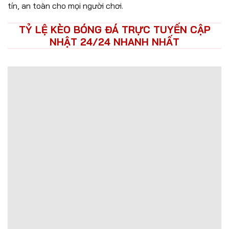
tín, an toàn cho mọi người chơi.
TỶ LỆ KÈO BÓNG ĐÁ TRỰC TUYẾN CẬP
NHẬT 24/24 NHANH NHẤT
Trận Hot
Tất cả giải đấu
TL Malaysia
Sky88
Kèo TT
Xem bóng
Hôm nay
Ngày mai
10/08