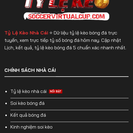
Kèo Hiệp 1
Kèo hiệp 1 (HT – Half Time) là một trong những loại
kèo phổ biến trong cá cược bóng đá, dành riêng cho
Tỷ Lệ Kèo Nhà Cái
⭐️ Dữ liệu tỷ lệ kèo bóng đá trực
45 phút thi đấu đầu tiên
của trận đấu. Không
tuyến, xem trực tiếp tỷ số bóng đá hôm nay. Cập nhật
giống như kèo cả trận, kèo hiệp 1 chỉ tính kết quả
Lịch, kết quả, tỷ lệ kèo bóng đá 5 chuẩn xác nhanh nhất.
trong hiệp đầu, giúp người chơi có thể tham gia đặt
cược với thời gian ngắn hơn, giảm rủi ro và linh hoạt
hơn trong chiến lược cá cược.
CHÍNH SÁCH NHÀ CÁI
Kèo hiệp 1 được nhà cái đưa ra dựa trên diễn biến dự
đoán trong 45 phút đầu tiên của trận đấu. Người
Tỷ lệ kèo nhà cái
tham gia cá cược có thể lựa chọn nhiều hình thức
kèo khác nhau như:
Soi kèo bóng đá
Kèo châu Âu hiệp 1 (1X2 HT)
– Dự đoán đội
Kết quả bóng đá
thắng trong hiệp 1.
Kinh nghiệm soi kèo
Kèo châu Á hiệp 1 (Handicap HT)
– Cược đội