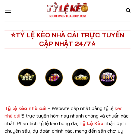
Bỏ
qua
nội
dung
⭐️TỶ LỆ KÈO NHÀ CÁI TRỰC TUYẾN
CẬP NHẬT 24/7⭐️
Tỷ lệ kèo nhà cái
– Website cập nhật bảng tỷ lệ
kèo
nhà cái
5 trực tuyến hôm nay nhanh chóng và chuẩn xác
nhất. Phân tích tỷ lệ kèo bóng đá,
Tỷ Lệ Kèo
nhận định
chuyên sâu, dự đoán chính xác, mang đến sân chơi uy