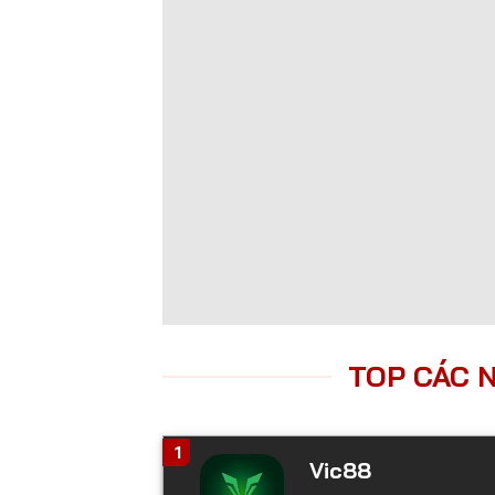
TOP CÁC N
1
Vic88