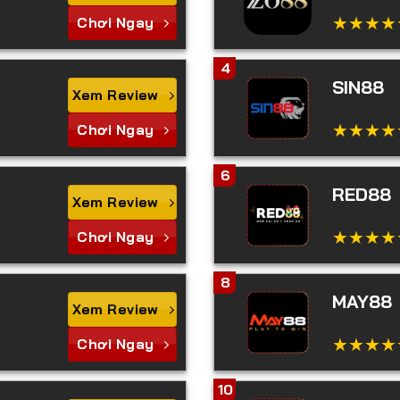
Chơi Ngay
4
SIN88
Xem Review
Chơi Ngay
6
RED88
Xem Review
Chơi Ngay
8
MAY88
Xem Review
Chơi Ngay
10