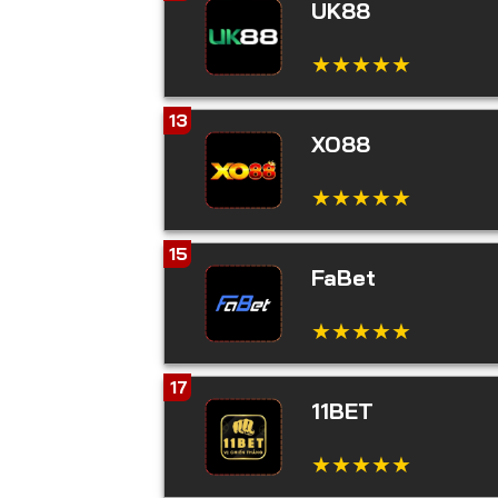
UK88
13
XO88
15
FaBet
17
11BET