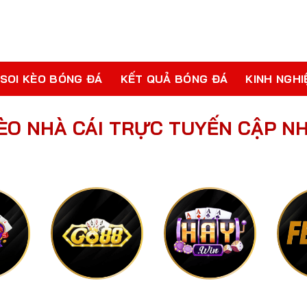
SOI KÈO BÓNG ĐÁ
KẾT QUẢ BÓNG ĐÁ
KINH NGHI
KÈO NHÀ CÁI TRỰC TUYẾN CẬP NH