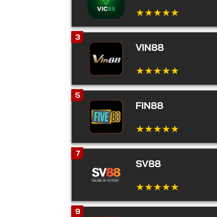
3
VIN88
5
FIN88
7
SV88
9