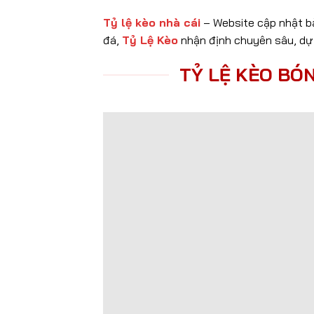
Tỷ lệ kèo nhà cái
– Website cập nhật b
đá,
Tỷ Lệ Kèo
nhận định chuyên sâu, dự 
TỶ LỆ KÈO BÓ
BÓNG ĐÁ
Ẩn
0
trận
[Hiển thị tất cả]
Kèo trực tuyến
Xem bóng
Hôm nay
Trận Hot
Tất cả giải đấu