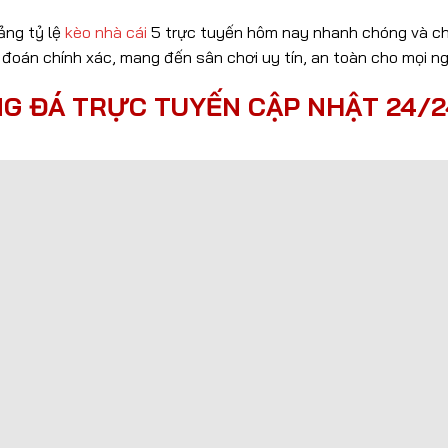
ảng tỷ lệ
kèo nhà cái
5 trực tuyến hôm nay nhanh chóng và chu
đoán chính xác, mang đến sân chơi uy tín, an toàn cho mọi ng
NG ĐÁ TRỰC TUYẾN CẬP NHẬT 24/
Ngày mai
09/08
10/08
11/08
12/08
13/08
TL Malaysia
Vin88