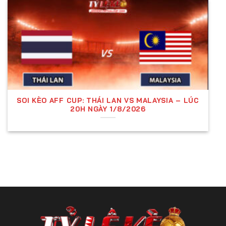
năm
Kèo Tài Xỉu (Over/Under) được nhà cái đưa ra dựa
trên số bàn thắng dự đoán trong một trận đấu.
Người chơi sẽ có hai lựa chọn:
Tài (Over):
Tổng số bàn thắng trong trận lớn
hơn mức nhà cái đưa ra.
SOI KÈO AFF CUP: THÁI LAN VS MALAYSIA – LÚC
Xỉu (Under):
Tổng số bàn thắng trong trận nhỏ
20H NGÀY 1/8/2026
hơn mức nhà cái đưa ra.
Ví dụ: Nếu nhà cái đưa ra mức
O/U 2.5
, người chơi
đặt cược như sau:
Nếu trận đấu có
3 bàn thắng trở lên
(ví dụ: 2-1,
3-0, 4-2), cược Tài thắng.
Nếu trận đấu có
dưới 3 bàn thắng
(0-0, 1-0, 1-
1), cược Xỉu thắng.