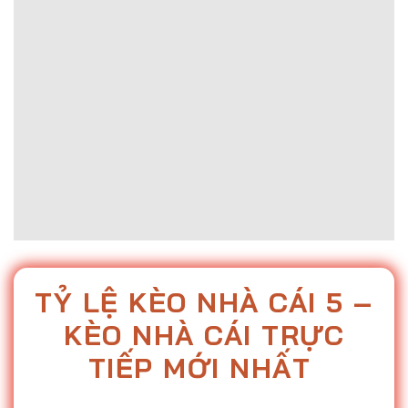
TỶ
LỆ KÈO NHÀ CÁI 5 –
KÈO NHÀ CÁI TRỰC
TIẾP MỚI NHẤT