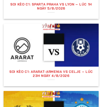
SOI KÈO C1: SPARTA PRAHA VS LYON – LÚC 1H
Kèo châu Á là loại kèo phổ biến nhất, trong đó đội
NGÀY 5/8/2026
mạnh hơn (cửa trên) sẽ chấp đội yếu hơn (cửa dưới)
một số bàn thắng nhất định. Một số dạng kèo chấp
phổ biến:
Kèo đồng banh (0.0):
Hai đội ngang sức, đặt
cược đội nào thắng sẽ ăn tiền.
Kèo chấp 0.25 (¼):
Đội cửa trên chấp nhẹ, nếu
hòa thì thua nửa tiền.
Kèo chấp 0.5 (½):
Đội cửa trên thắng mới ăn
đủ, hòa hoặc thua thì mất tiền.
SOI KÈO C1: ARARAT-ARMENIA VS CELJE – LÚC
23H NGÀY 4/8/2026
Kèo chấp 0.75 (¾):
Thắng cách biệt 2 bàn trở
lên mới ăn đủ, thắng 1 bàn ăn nửa tiền.
Kèo chấp 1 trái:
Nếu đội cửa trên thắng cách
biệt 1 bàn thì hoàn tiền, thắng từ 2 bàn trở lên
mới ăn đủ.