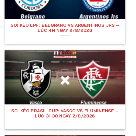
(1)
và đội chủ nhà thắng, số tiền nhận được sẽ là
100 x 2.00 = 200$
(bao gồm cả vốn).
Nếu người chơi đặt
100$ vào kết quả hòa (X)
và
trận đấu kết thúc với tỷ số hòa, số tiền thắng cược
SOI KÈO LPF: BELGRANO VS ARGENTINOS JRS –
LÚC 4H NGÀY 2/8/2026
là
100 x 3.50 = 350$
.
Nếu người chơi đặt
100$ vào Chelsea (2)
và đội
khách giành chiến thắng, số tiền nhận được sẽ là
100 x 3.00 = 300$
.
Kèo Tài Xỉu (Over/Under)
Kèo Tài Xỉu, hay còn gọi là
kèo Over/Under (O/U)
,
là một trong những loại kèo phổ biến nhất trong cá
cược bóng đá. Không giống như kèo châu Á hay kèo
châu Âu tập trung vào kết quả thắng thua của trận
đấu, kèo Tài Xỉu chỉ quan tâm đến tổng số bàn
SOI KÈO BRASIL CUP: VASCO VS FLUMINENSE –
thắng được ghi trong trận đấu, bất kể đội nào thắng
LÚC 3H30 NGÀY 2/8/2026
hay thua. Đây là hình thức cá cược hấp dẫn, dễ
chơi và phù hợp với cả người mới lẫn người chơi lâu