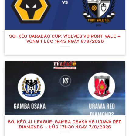
Với sự tận tâm và không ngừng đổi mới, chúng tôi
cam kết tiếp tục mang đến những trải nghiệm tốt
nhất cho người dùng, từ dữ liệu chính xác đến dịch
vụ chuyên nghiệp và thân thiện. Over.co.com
tự hào
SOI KÈO CARABAO CUP: WOLVES VS PORT VALE –
VÒNG 1 LÚC 1H45 NGÀY 8/8/2026
là địa chỉ đáng tin cậy, không thể thiếu đối với bất
kỳ ai đam mê thể thao và cá cược trực tuyến.
Tổng Quan Về Tỷ Lệ Kèo Của Nhà Cái
Tỷ Lệ Kèo Nhà Cái Là Gì?
SOI KÈO J1 LEAGUE: GAMBA OSAKA VS URAWA RED
DIAMONDS – LÚC 17H30 NGÀY 7/8/2026