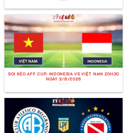
X:
Đặt cược kết quả hòa. Nếu hai đội kết thúc
trận đấu với tỷ số hòa (không phân biệt bao
nhiêu bàn), người chơi sẽ thắng cược.
2:
Đặt cược đội khách thắng. Nếu đội khách
giành chiến thắng, người chơi sẽ nhận tiền
thưởng tương ứng với tỷ lệ cược của nhà cái.
Ví Dụ Cụ Thể Về Kèo Châu Âu (1X2)
Ví dụ về trận đấu giữa Manchester United và đối thủ
SOI KÈO AFF CUP: INDONESIA VS VIỆT NAM 20H30
Chelsea
, nhà cái đưa ra tỷ lệ cược 1X2 như sau:
NGÀY 3/8/2026
1 (Manchester United thắng):
2.00
X (Hòa):
3.50
2 (Chelsea thắng):
3.00
Nếu người chơi đặt
100$ vào Manchester United