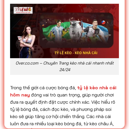
Over.co.com – Chuyên Trang kèo nhà cái nhanh nhất
24/24
Trong thế giới cá cược bóng đá,
tỷ lệ kèo nhà cái
hôm nay
đóng vai trò quan trọng, giúp người chơi
đưa ra quyết định đặt cược chính xác. Việc hiểu rõ
tỷ lệ bóng đá, cách đọc kèo, và phương pháp soi
kèo sẽ giúp tăng cơ hội chiến thắng. Các nhà cái
luôn đưa ra nhiều loại kèo bóng đá, từ kèo châu Á,