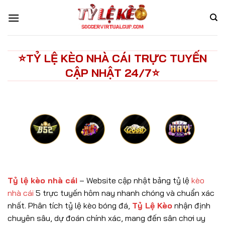
Bỏ
qua
nội
dung
⭐️TỶ LỆ KÈO NHÀ CÁI TRỰC TUYẾN
CẬP NHẬT 24/7⭐️
Tỷ lệ kèo nhà cái
– Website cập nhật bảng tỷ lệ
kèo
nhà cái
5 trực tuyến hôm nay nhanh chóng và chuẩn xác
nhất. Phân tích tỷ lệ kèo bóng đá,
Tỷ Lệ Kèo
nhận định
chuyên sâu, dự đoán chính xác, mang đến sân chơi uy