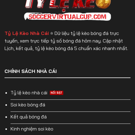
Kèo Hiệp 1
Kèo hiệp 1 (HT – Half Time) là một trong những loại
kèo phổ biến trong cá cược bóng đá, dành riêng cho
Tỷ Lệ Kèo Nhà Cái
⭐️ Dữ liệu tỷ lệ kèo bóng đá trực
45 phút thi đấu đầu tiên
của trận đấu. Không
tuyến, xem trực tiếp tỷ số bóng đá hôm nay. Cập nhật
giống như kèo cả trận, kèo hiệp 1 chỉ tính kết quả
Lịch, kết quả, tỷ lệ kèo bóng đá 5 chuẩn xác nhanh nhất.
trong hiệp đầu, giúp người chơi có thể tham gia đặt
cược với thời gian ngắn hơn, giảm rủi ro và linh hoạt
hơn trong chiến lược cá cược.
CHÍNH SÁCH NHÀ CÁI
Kèo hiệp 1 được nhà cái đưa ra dựa trên diễn biến dự
đoán trong 45 phút đầu tiên của trận đấu. Người
Tỷ lệ kèo nhà cái
tham gia cá cược có thể lựa chọn nhiều hình thức
kèo khác nhau như:
Soi kèo bóng đá
Kèo châu Âu hiệp 1 (1X2 HT)
– Dự đoán đội
Kết quả bóng đá
thắng trong hiệp 1.
Kinh nghiệm soi kèo
Kèo châu Á hiệp 1 (Handicap HT)
– Cược đội