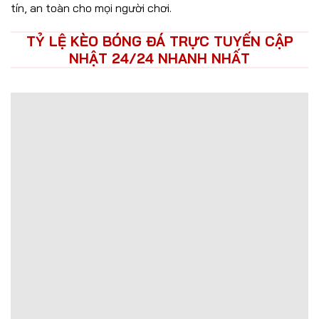
tín, an toàn cho mọi người chơi.
TỶ LỆ KÈO BÓNG ĐÁ TRỰC TUYẾN CẬP
NHẬT 24/24 NHANH NHẤT
Trận Hot
Tất cả giải đấu
TL Malaysia
Vin88
Kèo TT
Xem bóng
Hôm nay
Ngày mai
09/08