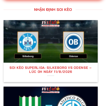
kèo châu Âu đến kèo Tài Xỉu, mỗi loại đều có cách
tính riêng và ảnh hưởng đến chiến thuật đặt cược.
NHẬN ĐỊNH SOI KÈO
Bên cạnh đó, việc nhận định kèo đúng đắn và cập
nhật tỷ lệ cá cược liên tục là yếu tố quan trọng để
tối ưu hóa lợi nhuận khi tham gia cá độ bóng đá.
Điều khiến người dùng ấn tượng khi truy cập vào
trang web của Kèo nhà cái 11sadan.net chính là sự
phong phú và chất lượng của thông tin được cung
cấp.
Uy tín và chất lượng luôn là hai tiêu chí hàng đầu
SOI KÈO SUPERLIGA: SILKEBORG VS ODENSE –
mà website
không ngừng theo đuổi. Mọi thông tin và
LÚC 0H NGÀY 11/8/2026
dịch vụ được cung cấp đều trải qua quá trình kiểm
chứng kỹ lưỡng, đảm bảo tính chính xác và độ tin
cậy cao. Chính vì vậy, Over.co.com
không chỉ nhận
được sự đánh giá cao từ cộng đồng cá cược mà
còn trở thành sự lựa chọn ưu tiên của đông đảo
người yêu thể thao trên toàn thế giới.