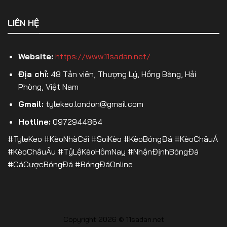
chấp trong hiệp 1.
LIÊN HỆ
Kèo Tài Xỉu hiệp 1 (Over/Under HT)
– Dự đoán
tổng số bàn thắng trong hiệp 1.
Website:
https://www.11sadan.net/
Kèo phạt góc hiệp 1
– Cược số quả phạt góc
trong 45 phút đầu.
Địa chỉ:
48 Tản viên, Thượng Lý, Hồng Bàng, Hải
Phòng, Việt Nam
Kèo thẻ phạt hiệp 1
– Đặt cược số lượng thẻ
trong hiệp 1.
Gmail:
tylekeo.london@gmail.com
Hotline:
0972944864
Việc lựa chọn kèo hiệp 1 phù hợp sẽ giúp người chơi
tối ưu hóa lợi nhuận và kiểm soát tốt hơn rủi ro
#TyleKeo #KèoNhàCái #SoiKèo #KèoBóngĐá #KèoChâuÁ
trong cá cược bóng đá.
#KèoChâuÂu #TỷLệKèoHômNay #NhậnĐịnhBóngĐá
#CáCượcBóngĐá #BóngĐáOnline
Kèo Phạt Góc
Kèo phạt góc là một trong những hình thức cá cược
bóng đá
không dựa trên kết quả thắng – thua
của trận đấu
, mà chỉ tập trung vào
số lượng quả
Copyright 2026 © 11sadan.net