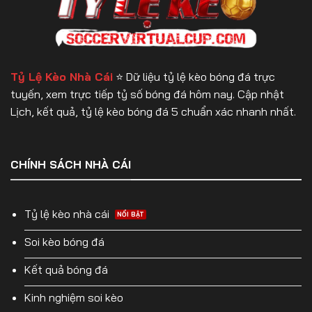
Kèo Hiệp 1
Kèo hiệp 1 (HT – Half Time) là một trong những loại
kèo phổ biến trong cá cược bóng đá, dành riêng cho
Tỷ Lệ Kèo Nhà Cái
⭐️ Dữ liệu tỷ lệ kèo bóng đá trực
45 phút thi đấu đầu tiên
của trận đấu. Không
tuyến, xem trực tiếp tỷ số bóng đá hôm nay. Cập nhật
giống như kèo cả trận, kèo hiệp 1 chỉ tính kết quả
Lịch, kết quả, tỷ lệ kèo bóng đá 5 chuẩn xác nhanh nhất.
trong hiệp đầu, giúp người chơi có thể tham gia đặt
cược với thời gian ngắn hơn, giảm rủi ro và linh hoạt
hơn trong chiến lược cá cược.
CHÍNH SÁCH NHÀ CÁI
Kèo hiệp 1 được nhà cái đưa ra dựa trên diễn biến dự
đoán trong 45 phút đầu tiên của trận đấu. Người
Tỷ lệ kèo nhà cái
tham gia cá cược có thể lựa chọn nhiều hình thức
kèo khác nhau như:
Soi kèo bóng đá
Kèo châu Âu hiệp 1 (1X2 HT)
– Dự đoán đội
Kết quả bóng đá
thắng trong hiệp 1.
Kinh nghiệm soi kèo
Kèo châu Á hiệp 1 (Handicap HT)
– Cược đội