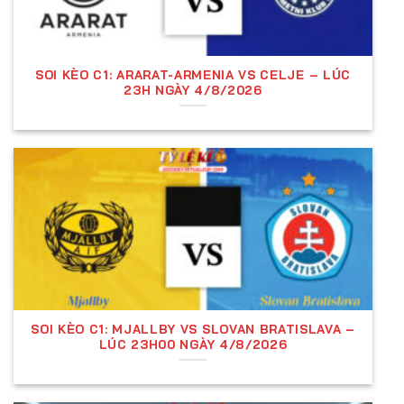
(1)
và đội chủ nhà thắng, số tiền nhận được sẽ là
100 x 2.00 = 200$
(bao gồm cả vốn).
Nếu người chơi đặt
100$ vào kết quả hòa (X)
và
trận đấu kết thúc với tỷ số hòa, số tiền thắng cược
SOI KÈO C1: ARARAT-ARMENIA VS CELJE – LÚC
23H NGÀY 4/8/2026
là
100 x 3.50 = 350$
.
Nếu người chơi đặt
100$ vào Chelsea (2)
và đội
khách giành chiến thắng, số tiền nhận được sẽ là
100 x 3.00 = 300$
.
Kèo Tài Xỉu (Over/Under)
Kèo Tài Xỉu, hay còn gọi là
kèo Over/Under (O/U)
,
là một trong những loại kèo phổ biến nhất trong cá
cược bóng đá. Không giống như kèo châu Á hay kèo
châu Âu tập trung vào kết quả thắng thua của trận
đấu, kèo Tài Xỉu chỉ quan tâm đến tổng số bàn
SOI KÈO C1: MJALLBY VS SLOVAN BRATISLAVA –
thắng được ghi trong trận đấu, bất kể đội nào thắng
LÚC 23H00 NGÀY 4/8/2026
hay thua. Đây là hình thức cá cược hấp dẫn, dễ
chơi và phù hợp với cả người mới lẫn người chơi lâu