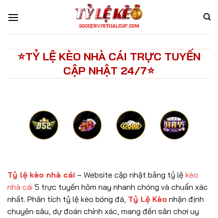
Bỏ
qua
nội
dung
⭐️TỶ LỆ KÈO NHÀ CÁI TRỰC TUYẾN
CẬP NHẬT 24/7⭐️
Tỷ lệ kèo nhà cái
– Website cập nhật bảng tỷ lệ
kèo
nhà cái
5 trực tuyến hôm nay nhanh chóng và chuẩn xác
nhất. Phân tích tỷ lệ kèo bóng đá,
Tỷ Lệ Kèo
nhận định
chuyên sâu, dự đoán chính xác, mang đến sân chơi uy