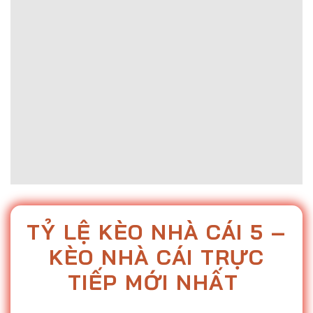
TỶ
LỆ KÈO NHÀ CÁI 5 –
KÈO NHÀ CÁI TRỰC
TIẾP MỚI NHẤT