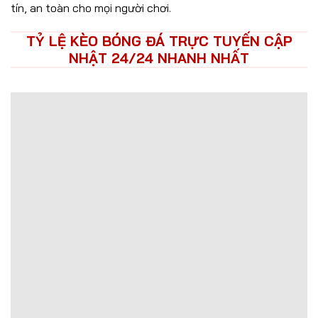
tín, an toàn cho mọi người chơi.
TỶ LỆ KÈO BÓNG ĐÁ TRỰC TUYẾN CẬP
NHẬT 24/24 NHANH NHẤT
Trận Hot
Tất cả giải đấu
TL Malaysia
Sky88
Kèo TT
Xem bóng
Hôm nay
Ngày mai
08/08