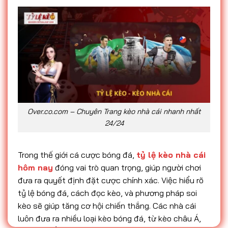
Over.co.com – Chuyên Trang kèo nhà cái nhanh nhất
24/24
Trong thế giới cá cược bóng đá,
tỷ lệ kèo nhà cái
hôm nay
đóng vai trò quan trọng, giúp người chơi
đưa ra quyết định đặt cược chính xác. Việc hiểu rõ
tỷ lệ bóng đá, cách đọc kèo, và phương pháp soi
kèo sẽ giúp tăng cơ hội chiến thắng. Các nhà cái
luôn đưa ra nhiều loại kèo bóng đá, từ kèo châu Á,