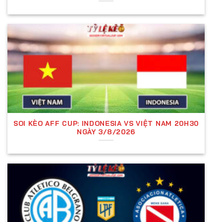
X:
Đặt cược kết quả hòa. Nếu hai đội kết thúc
trận đấu với tỷ số hòa (không phân biệt bao
nhiêu bàn), người chơi sẽ thắng cược.
2:
Đặt cược đội khách thắng. Nếu đội khách
giành chiến thắng, người chơi sẽ nhận tiền
thưởng tương ứng với tỷ lệ cược của nhà cái.
Ví Dụ Cụ Thể Về Kèo Châu Âu (1X2)
Ví dụ về trận đấu giữa Manchester United và đối thủ
SOI KÈO AFF CUP: INDONESIA VS VIỆT NAM 20H30
Chelsea
, nhà cái đưa ra tỷ lệ cược 1X2 như sau:
NGÀY 3/8/2026
1 (Manchester United thắng):
2.00
X (Hòa):
3.50
2 (Chelsea thắng):
3.00
Nếu người chơi đặt
100$ vào Manchester United