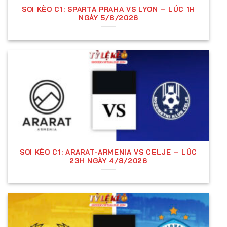
SOI KÈO C1: SPARTA PRAHA VS LYON – LÚC 1H
Kèo châu Á là loại kèo phổ biến nhất, trong đó đội
NGÀY 5/8/2026
mạnh hơn (cửa trên) sẽ chấp đội yếu hơn (cửa dưới)
một số bàn thắng nhất định. Một số dạng kèo chấp
phổ biến:
Kèo đồng banh (0.0):
Hai đội ngang sức, đặt
cược đội nào thắng sẽ ăn tiền.
Kèo chấp 0.25 (¼):
Đội cửa trên chấp nhẹ, nếu
hòa thì thua nửa tiền.
Kèo chấp 0.5 (½):
Đội cửa trên thắng mới ăn
đủ, hòa hoặc thua thì mất tiền.
SOI KÈO C1: ARARAT-ARMENIA VS CELJE – LÚC
23H NGÀY 4/8/2026
Kèo chấp 0.75 (¾):
Thắng cách biệt 2 bàn trở
lên mới ăn đủ, thắng 1 bàn ăn nửa tiền.
Kèo chấp 1 trái:
Nếu đội cửa trên thắng cách
biệt 1 bàn thì hoàn tiền, thắng từ 2 bàn trở lên
mới ăn đủ.