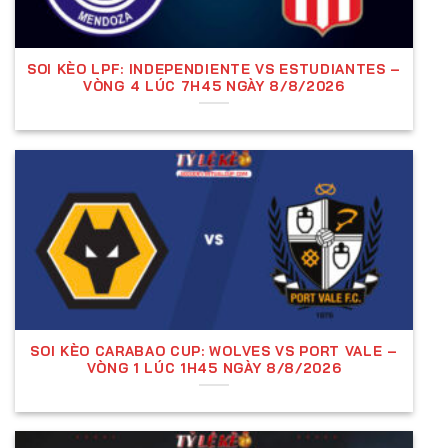
Cách Các Nhà Cái Thiết Lập Kèo
Các nhà cái sử dụng đội ngũ chuyên gia phân tích
SOI KÈO LPF: INDEPENDIENTE VS ESTUDIANTES –
dữ liệu bóng đá để đưa ra tỷ lệ kèo. Họ xem xét các
VÒNG 4 LÚC 7H45 NGÀY 8/8/2026
yếu tố như:
Tình hình thi đấu và lực lượng của hai đội
Lịch sử đối đầu.
Yếu tố sân nhà, sân khách.
Tác động từ chấn thương, thẻ phạt.
Biến động thị trường cá cược.
Sau khi tỷ lệ kèo được thiết lập, nhà cái có thể điều
SOI KÈO CARABAO CUP: WOLVES VS PORT VALE –
chỉnh dựa trên biến động người chơi đặt cược,
VÒNG 1 LÚC 1H45 NGÀY 8/8/2026
nhằm đảm bảo lợi nhuận và cân bằng tỷ lệ cược
giữa hai bên.