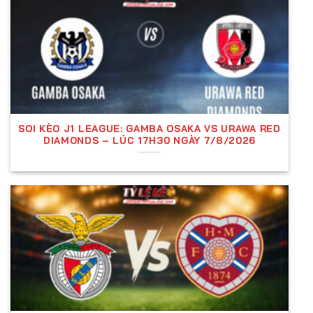
Các Loại Kèo Bóng Đá Phổ Biến
SOI KÈO J1 LEAGUE: GAMBA OSAKA VS URAWA RED
DIAMONDS – LÚC 17H30 NGÀY 7/8/2026
Các loại kèo bóng đá phổ biến hiện nay
Khi tham gia cá cược bóng đá, người chơi có thể lựa
chọn giữa nhiều loại kèo đa dạng. Mỗi loại kèo đều
có cách chơi riêng và phù hợp với từng chiến thuật
cá cược khác nhau. Dưới đây là một trong những
kèo bóng đá phổ biến hiện nay.
Kèo châu Á (kèo cược chấp, kèo handicap)