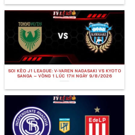
Tỷ lệ nhà cái là gì?
Tỷ lệ kèo nhà cái
là các con số do nhà cái cung
cấp, thể hiện sự đánh giá về xác suất thắng, thua
của hai đội bóng trong một trận đấu. Những con số
này được tính toán dựa trên nhiều yếu tố như
phong độ, đội hình, lịch sử đối đầu và điều kiện thi
đấu.
SOI KÈO J1 LEAGUE: V-VAREN NAGASAKI VS KYOTO
SANGA – VÒNG 1 LÚC 17H NGÀY 9/8/2026
Tầm Quan Trọng Của Tỷ Lệ Kèo Trong Cá
Cược Tỷ Lệ Bóng Đá
Tỷ lệ đóng vai trò cốt lõi trong cá cược bóng đá vì
nó giúp người chơi đưa ra quyết định đặt cược một
cách hợp lý. Việc hiểu rõ tỷ lệ kèo không chỉ giúp
tăng cơ hội thắng cược mà còn hạn chế rủi ro, giúp
người chơi kiểm soát vốn hiệu quả.