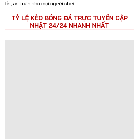
tín, an toàn cho mọi người chơi.
TỶ LỆ KÈO BÓNG ĐÁ TRỰC TUYẾN CẬP
NHẬT 24/24 NHANH NHẤT
Trận Hot
Tất cả giải đấu
TL Malaysia
Five88
Kèo TT
Xem bóng
Hôm nay
Ngày mai
11/08