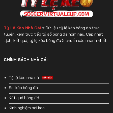
Kèo Hiệp 1
Kèo hiệp 1 (HT – Half Time) là một trong những loại
kèo phổ biến trong cá cược bóng đá, dành riêng cho
Tỷ Lệ Kèo Nhà Cái
⭐️ Dữ liệu tỷ lệ kèo bóng đá trực
45 phút thi đấu đầu tiên
của trận đấu. Không
tuyến, xem trực tiếp tỷ số bóng đá hôm nay. Cập nhật
giống như kèo cả trận, kèo hiệp 1 chỉ tính kết quả
Lịch, kết quả, tỷ lệ kèo bóng đá 5 chuẩn xác nhanh nhất.
trong hiệp đầu, giúp người chơi có thể tham gia đặt
cược với thời gian ngắn hơn, giảm rủi ro và linh hoạt
hơn trong chiến lược cá cược.
CHÍNH SÁCH NHÀ CÁI
Kèo hiệp 1 được nhà cái đưa ra dựa trên diễn biến dự
đoán trong 45 phút đầu tiên của trận đấu. Người
Tỷ lệ kèo nhà cái
tham gia cá cược có thể lựa chọn nhiều hình thức
kèo khác nhau như:
Soi kèo bóng đá
Kèo châu Âu hiệp 1 (1X2 HT)
– Dự đoán đội
Kết quả bóng đá
thắng trong hiệp 1.
Kinh nghiệm soi kèo
Kèo châu Á hiệp 1 (Handicap HT)
– Cược đội