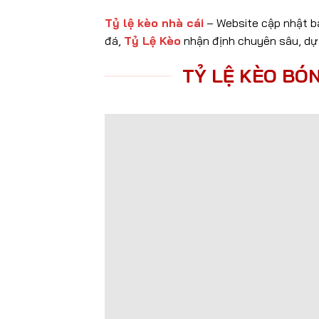
Tỷ lệ kèo nhà cái
– Website cập nhật b
đá,
Tỷ Lệ Kèo
nhận định chuyên sâu, dự 
TỶ LỆ KÈO BÓ
BÓNG ĐÁ
Ẩn
0
trận
[Hiển thị tất cả]
Kèo trực tuyến
Xem bóng
Hôm nay
Trận Hot
Tất cả giải đấu