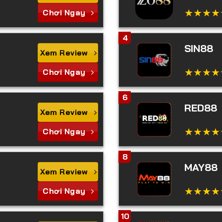
Chơi Ngay
4
SIN88
Xem Review
Chơi Ngay
6
RED88
Xem Review
Chơi Ngay
8
MAY88
Xem Review
Chơi Ngay
10