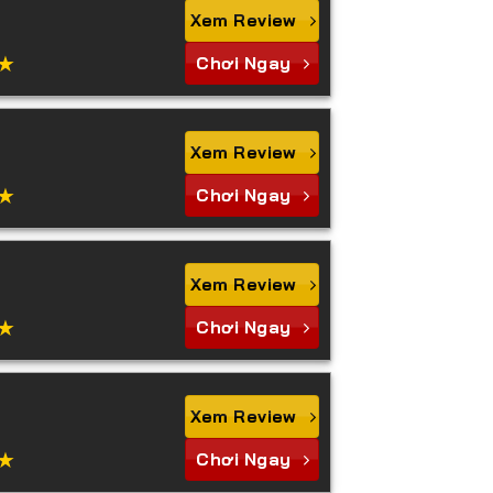
Xem Review
Chơi Ngay
Xem Review
Chơi Ngay
Xem Review
Chơi Ngay
Xem Review
Chơi Ngay