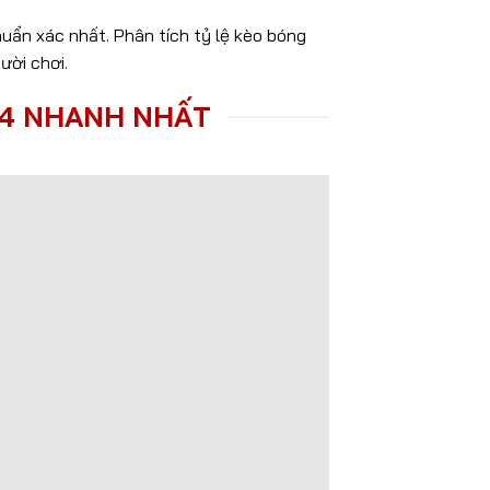
ẩn xác nhất. Phân tích tỷ lệ kèo bóng
ười chơi.
24 NHANH NHẤT
Hai dòng kèo