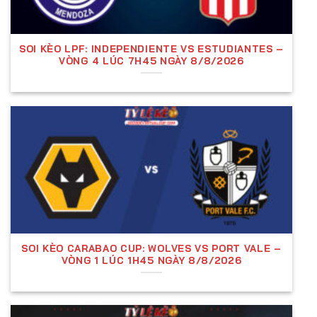
Cách Các Nhà Cái Thiết Lập Kèo
Các nhà cái sử dụng đội ngũ chuyên gia phân tích
SOI KÈO LPF: INDEPENDIENTE VS ESTUDIANTES –
dữ liệu bóng đá để đưa ra tỷ lệ kèo. Họ xem xét các
VÒNG 4 LÚC 7H45 NGÀY 8/8/2026
yếu tố như:
Tình hình thi đấu và lực lượng của hai đội
Lịch sử đối đầu.
Yếu tố sân nhà, sân khách.
Tác động từ chấn thương, thẻ phạt.
Biến động thị trường cá cược.
Sau khi tỷ lệ kèo được thiết lập, nhà cái có thể điều
SOI KÈO CARABAO CUP: WOLVES VS PORT VALE –
chỉnh dựa trên biến động người chơi đặt cược,
VÒNG 1 LÚC 1H45 NGÀY 8/8/2026
nhằm đảm bảo lợi nhuận và cân bằng tỷ lệ cược
giữa hai bên.