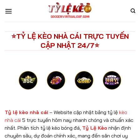
Bỏ
qua
nội
dung
⭐️TỶ LỆ KÈO NHÀ CÁI TRỰC TUYẾN
CẬP NHẬT 24/7⭐️
Tỷ lệ kèo nhà cái
– Website cập nhật bảng tỷ lệ
kèo
nhà cái
5 trực tuyến hôm nay nhanh chóng và chuẩn xác
nhất. Phân tích tỷ lệ kèo bóng đá,
Tỷ Lệ Kèo
nhận định
chuyên sâu, dự đoán chính xác, mang đến sân chơi uy