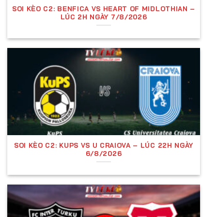
SOI KÈO C2: BENFICA VS HEART OF MIDLOTHIAN –
Kèo châu Á là loại kèo phổ biến nhất, trong đó đội
LÚC 2H NGÀY 7/8/2026
mạnh hơn (cửa trên) sẽ chấp đội yếu hơn (cửa dưới)
một số bàn thắng nhất định. Một số dạng kèo chấp
phổ biến:
Kèo đồng banh (0.0):
Hai đội ngang sức, đặt
cược đội nào thắng sẽ ăn tiền.
Kèo chấp 0.25 (¼):
Đội cửa trên chấp nhẹ, nếu
hòa thì thua nửa tiền.
Kèo chấp 0.5 (½):
Đội cửa trên thắng mới ăn
đủ, hòa hoặc thua thì mất tiền.
SOI KÈO C2: KUPS VS U CRAIOVA – LÚC 22H NGÀY
6/8/2026
Kèo chấp 0.75 (¾):
Thắng cách biệt 2 bàn trở
lên mới ăn đủ, thắng 1 bàn ăn nửa tiền.
Kèo chấp 1 trái:
Nếu đội cửa trên thắng cách
biệt 1 bàn thì hoàn tiền, thắng từ 2 bàn trở lên
mới ăn đủ.