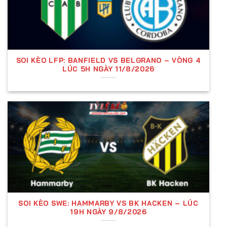
Với sự tận tâm và không ngừng đổi mới, chúng tôi
cam kết tiếp tục mang đến những trải nghiệm tốt
nhất cho người dùng, từ dữ liệu chính xác đến dịch
vụ chuyên nghiệp và thân thiện. Over.co.com
tự hào
SOI KÈO LFP: BANFIELD VS BELGRANO – VÒNG 4
LÚC 5H NGÀY 11/8/2026
là địa chỉ đáng tin cậy, không thể thiếu đối với bất
kỳ ai đam mê thể thao và cá cược trực tuyến.
Tổng Quan Về Tỷ Lệ Kèo Của Nhà Cái
Tỷ Lệ Kèo Nhà Cái Là Gì?
SOI KÈO SWE: HAMMARBY VS BK HACKEN – LÚC
19H NGÀY 9/8/2026