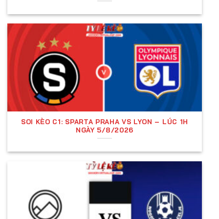
X:
Đặt cược kết quả hòa. Nếu hai đội kết thúc
trận đấu với tỷ số hòa (không phân biệt bao
nhiêu bàn), người chơi sẽ thắng cược.
2:
Đặt cược đội khách thắng. Nếu đội khách
giành chiến thắng, người chơi sẽ nhận tiền
thưởng tương ứng với tỷ lệ cược của nhà cái.
Ví Dụ Cụ Thể Về Kèo Châu Âu (1X2)
Ví dụ về trận đấu giữa Manchester United và đối thủ
SOI KÈO C1: SPARTA PRAHA VS LYON – LÚC 1H
Chelsea
, nhà cái đưa ra tỷ lệ cược 1X2 như sau:
NGÀY 5/8/2026
1 (Manchester United thắng):
2.00
X (Hòa):
3.50
2 (Chelsea thắng):
3.00
Nếu người chơi đặt
100$ vào Manchester United