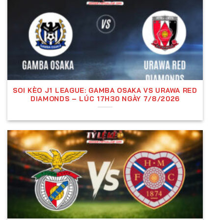
Các Loại Kèo Bóng Đá Phổ Biến
SOI KÈO J1 LEAGUE: GAMBA OSAKA VS URAWA RED
DIAMONDS – LÚC 17H30 NGÀY 7/8/2026
Các loại kèo bóng đá phổ biến hiện nay
Khi tham gia cá cược bóng đá, người chơi có thể lựa
chọn giữa nhiều loại kèo đa dạng. Mỗi loại kèo đều
có cách chơi riêng và phù hợp với từng chiến thuật
cá cược khác nhau. Dưới đây là một trong những
kèo bóng đá phổ biến hiện nay.
Kèo châu Á (kèo cược chấp, kèo handicap)