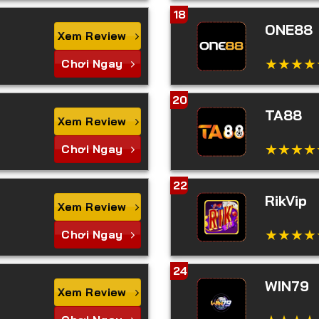
18
ONE88
Xem Review
Chơi Ngay
20
TA88
Xem Review
Chơi Ngay
22
RikVip
Xem Review
Chơi Ngay
24
WIN79
Xem Review