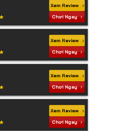
Xem Review
Chơi Ngay
Xem Review
Chơi Ngay
Xem Review
Chơi Ngay
Xem Review
Chơi Ngay