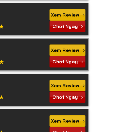
Xem Review
Chơi Ngay
Xem Review
Chơi Ngay
Xem Review
Chơi Ngay
Xem Review