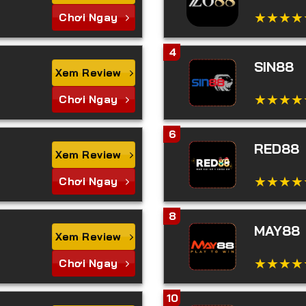
Chơi Ngay
4
SIN88
Xem Review
Chơi Ngay
6
RED88
Xem Review
Chơi Ngay
8
MAY88
Xem Review
Chơi Ngay
10