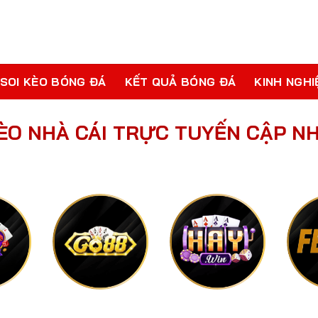
SOI KÈO BÓNG ĐÁ
KẾT QUẢ BÓNG ĐÁ
KINH NGHI
KÈO NHÀ CÁI TRỰC TUYẾN CẬP NH