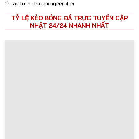
tín, an toàn cho mọi người chơi.
TỶ LỆ KÈO BÓNG ĐÁ TRỰC TUYẾN CẬP
NHẬT 24/24 NHANH NHẤT
Trận Hot
Tất cả giải đấu
TL Malaysia
Five88
Kèo TT
Xem bóng
Hôm nay
Ngày mai
09/08