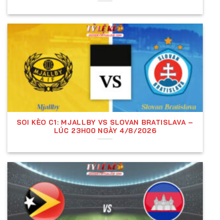
X:
Đặt cược kết quả hòa. Nếu hai đội kết thúc
trận đấu với tỷ số hòa (không phân biệt bao
nhiêu bàn), người chơi sẽ thắng cược.
2:
Đặt cược đội khách thắng. Nếu đội khách
giành chiến thắng, người chơi sẽ nhận tiền
thưởng tương ứng với tỷ lệ cược của nhà cái.
Ví Dụ Cụ Thể Về Kèo Châu Âu (1X2)
Ví dụ về trận đấu giữa Manchester United và đối thủ
SOI KÈO C1: MJALLBY VS SLOVAN BRATISLAVA –
Chelsea
, nhà cái đưa ra tỷ lệ cược 1X2 như sau:
LÚC 23H00 NGÀY 4/8/2026
1 (Manchester United thắng):
2.00
X (Hòa):
3.50
2 (Chelsea thắng):
3.00
Nếu người chơi đặt
100$ vào Manchester United