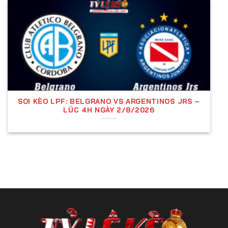
năm
Kèo Tài Xỉu (Over/Under) được nhà cái đưa ra dựa
trên số bàn thắng dự đoán trong một trận đấu.
Người chơi sẽ có hai lựa chọn:
Tài (Over):
Tổng số bàn thắng trong trận lớn
hơn mức nhà cái đưa ra.
SOI KÈO LPF: BELGRANO VS ARGENTINOS JRS –
Xỉu (Under):
Tổng số bàn thắng trong trận nhỏ
LÚC 4H NGÀY 2/8/2026
hơn mức nhà cái đưa ra.
Ví dụ: Nếu nhà cái đưa ra mức
O/U 2.5
, người chơi
đặt cược như sau:
Nếu trận đấu có
3 bàn thắng trở lên
(ví dụ: 2-1,
3-0, 4-2), cược Tài thắng.
Nếu trận đấu có
dưới 3 bàn thắng
(0-0, 1-0, 1-
1), cược Xỉu thắng.