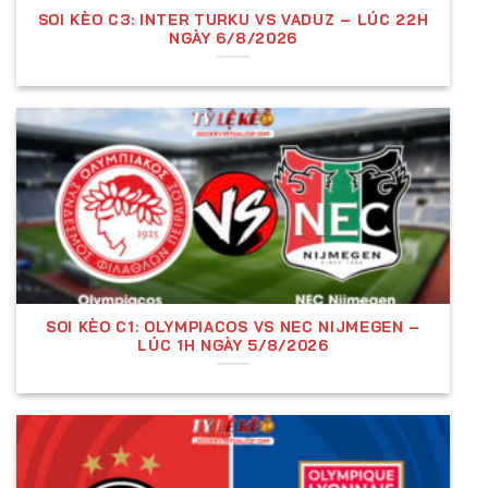
SOI KÈO C3: INTER TURKU VS VADUZ – LÚC 22H
Kèo châu Á là loại kèo phổ biến nhất, trong đó đội
NGÀY 6/8/2026
mạnh hơn (cửa trên) sẽ chấp đội yếu hơn (cửa dưới)
một số bàn thắng nhất định. Một số dạng kèo chấp
phổ biến:
Kèo đồng banh (0.0):
Hai đội ngang sức, đặt
cược đội nào thắng sẽ ăn tiền.
Kèo chấp 0.25 (¼):
Đội cửa trên chấp nhẹ, nếu
hòa thì thua nửa tiền.
Kèo chấp 0.5 (½):
Đội cửa trên thắng mới ăn
đủ, hòa hoặc thua thì mất tiền.
SOI KÈO C1: OLYMPIACOS VS NEC NIJMEGEN –
LÚC 1H NGÀY 5/8/2026
Kèo chấp 0.75 (¾):
Thắng cách biệt 2 bàn trở
lên mới ăn đủ, thắng 1 bàn ăn nửa tiền.
Kèo chấp 1 trái:
Nếu đội cửa trên thắng cách
biệt 1 bàn thì hoàn tiền, thắng từ 2 bàn trở lên
mới ăn đủ.