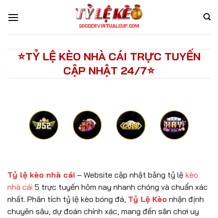
Bỏ
qua
nội
dung
⭐️TỶ LỆ KÈO NHÀ CÁI TRỰC TUYẾN
CẬP NHẬT 24/7⭐️
Tỷ lệ kèo nhà cái
– Website cập nhật bảng tỷ lệ
kèo
nhà cái
5 trực tuyến hôm nay nhanh chóng và chuẩn xác
nhất. Phân tích tỷ lệ kèo bóng đá,
Tỷ Lệ Kèo
nhận định
chuyên sâu, dự đoán chính xác, mang đến sân chơi uy