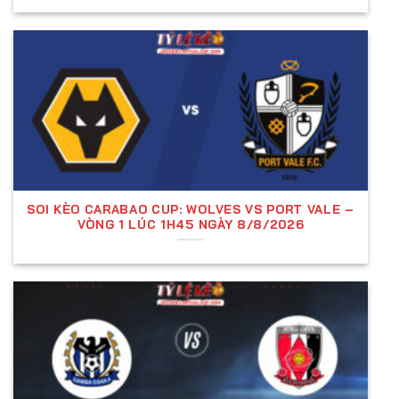
Tỷ lệ nhà cái là gì?
Tỷ lệ kèo nhà cái
là các con số do nhà cái cung
cấp, thể hiện sự đánh giá về xác suất thắng, thua
của hai đội bóng trong một trận đấu. Những con số
này được tính toán dựa trên nhiều yếu tố như
phong độ, đội hình, lịch sử đối đầu và điều kiện thi
đấu.
SOI KÈO CARABAO CUP: WOLVES VS PORT VALE –
VÒNG 1 LÚC 1H45 NGÀY 8/8/2026
Tầm Quan Trọng Của Tỷ Lệ Kèo Trong Cá
Cược Tỷ Lệ Bóng Đá
Tỷ lệ đóng vai trò cốt lõi trong cá cược bóng đá vì
nó giúp người chơi đưa ra quyết định đặt cược một
cách hợp lý. Việc hiểu rõ tỷ lệ kèo không chỉ giúp
tăng cơ hội thắng cược mà còn hạn chế rủi ro, giúp
người chơi kiểm soát vốn hiệu quả.