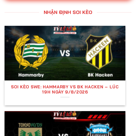
kèo châu Âu đến kèo Tài Xỉu, mỗi loại đều có cách
tính riêng và ảnh hưởng đến chiến thuật đặt cược.
NHẬN ĐỊNH SOI KÈO
Bên cạnh đó, việc nhận định kèo đúng đắn và cập
nhật tỷ lệ cá cược liên tục là yếu tố quan trọng để
tối ưu hóa lợi nhuận khi tham gia cá độ bóng đá.
Điều khiến người dùng ấn tượng khi truy cập vào
trang web của Kèo nhà cái 11sadan.net chính là sự
phong phú và chất lượng của thông tin được cung
cấp.
Uy tín và chất lượng luôn là hai tiêu chí hàng đầu
SOI KÈO SWE: HAMMARBY VS BK HACKEN – LÚC
mà website
không ngừng theo đuổi. Mọi thông tin và
19H NGÀY 9/8/2026
dịch vụ được cung cấp đều trải qua quá trình kiểm
chứng kỹ lưỡng, đảm bảo tính chính xác và độ tin
cậy cao. Chính vì vậy, Over.co.com
không chỉ nhận
được sự đánh giá cao từ cộng đồng cá cược mà
còn trở thành sự lựa chọn ưu tiên của đông đảo
người yêu thể thao trên toàn thế giới.