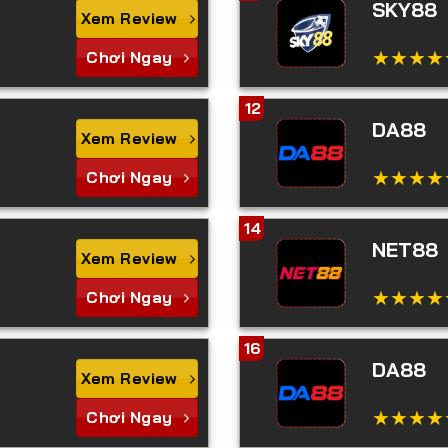
SKY88
Xem Review
Chơi Ngay
12
DA88
Xem Review
Chơi Ngay
14
NET88
Xem Review
Chơi Ngay
16
DA88
Xem Review
Chơi Ngay