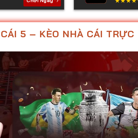
Chơi Ngay
CÁI 5 – KÈO NHÀ CÁI TRỰC