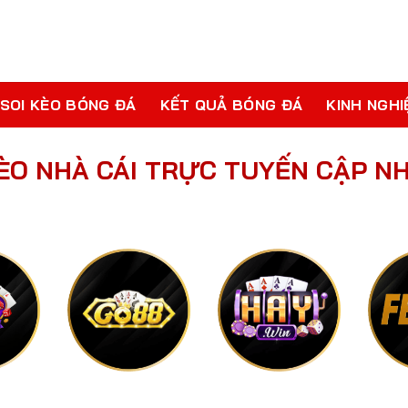
SOI KÈO BÓNG ĐÁ
KẾT QUẢ BÓNG ĐÁ
KINH NGHI
KÈO NHÀ CÁI TRỰC TUYẾN CẬP NH