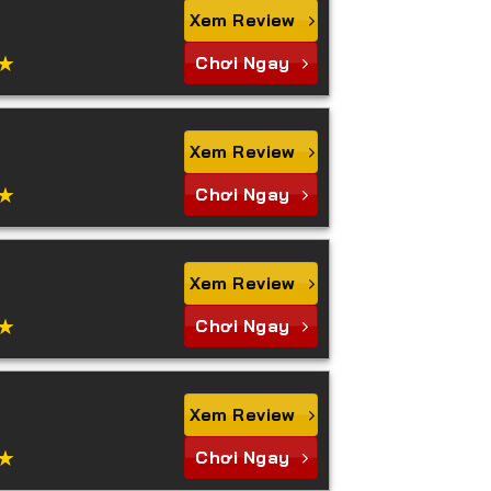
Xem Review
Chơi Ngay
Xem Review
Chơi Ngay
Xem Review
Chơi Ngay
Xem Review
Chơi Ngay