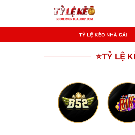
Bỏ
qua
nội
dung
TỶ LỆ KÈO NHÀ CÁI
⭐️TỶ LỆ 