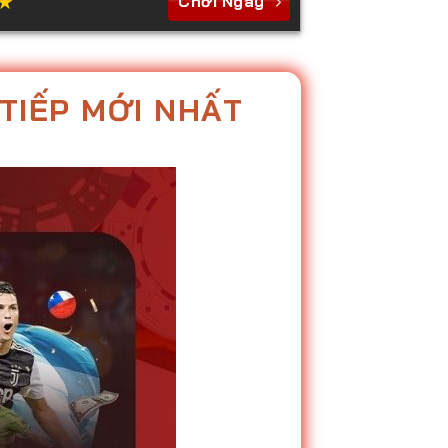
Chơi Ngay
 TIẾP MỚI NHẤT