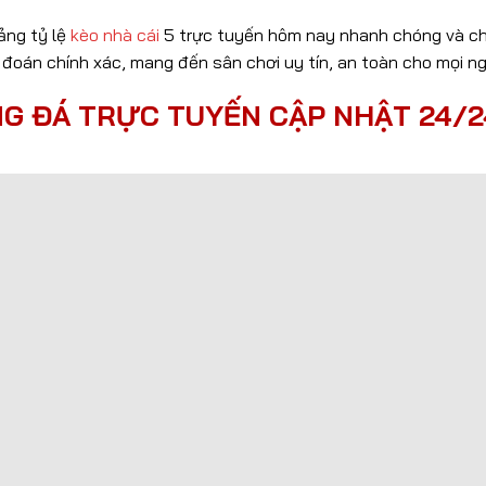
ảng tỷ lệ
kèo nhà cái
5 trực tuyến hôm nay nhanh chóng và chu
đoán chính xác, mang đến sân chơi uy tín, an toàn cho mọi ng
NG ĐÁ TRỰC TUYẾN CẬP NHẬT 24/
Ngày mai
09/08
10/08
11/08
12/08
13/08
TL Malaysia
Sky88