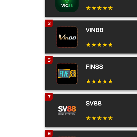
3
VIN88
5
FIN88
7
SV88
9