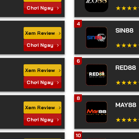
Chơi Ngay
4
SIN88
Xem Review
Chơi Ngay
6
RED88
Xem Review
Chơi Ngay
8
MAY88
Xem Review
Chơi Ngay
10