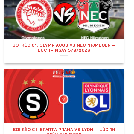
cược đội nào thắng sẽ ăn tiền.
Kèo chấp 0.25 (¼):
Đội cửa trên chấp nhẹ, nếu
hòa thì thua nửa tiền.
Kèo chấp 0.5 (½):
Đội cửa trên thắng mới ăn
đủ, hòa hoặc thua thì mất tiền.
SOI KÈO C1: OLYMPIACOS VS NEC NIJMEGEN –
LÚC 1H NGÀY 5/8/2026
Kèo chấp 0.75 (¾):
Thắng cách biệt 2 bàn trở
lên mới ăn đủ, thắng 1 bàn ăn nửa tiền.
Kèo chấp 1 trái:
Nếu đội cửa trên thắng cách
biệt 1 bàn thì hoàn tiền, thắng từ 2 bàn trở lên
mới ăn đủ.
Kèo Châu Âu (1X2)
Kèo Châu Âu, hay còn gọi là
kèo 1X2
, là một trong
những loại kèo cá cược bóng đá đơn giản và phổ
biến nhất hiện nay. Loại kèo này được sử dụng rộng
SOI KÈO C1: SPARTA PRAHA VS LYON – LÚC 1H
rãi tại các nhà cái, đặc biệt là ở thị trường châu Âu.