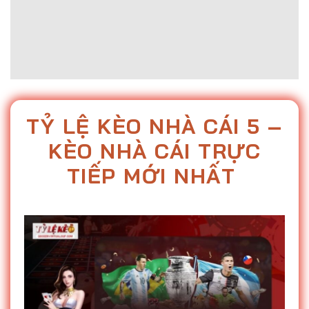
TỶ
LỆ KÈO NHÀ CÁI 5 –
KÈO NHÀ CÁI TRỰC
TIẾP MỚI NHẤT