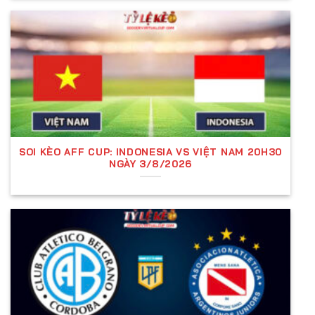
khách giành chiến thắng, số tiền nhận được sẽ là
100 x 3.00 = 300$
.
Kèo Tài Xỉu (Over/Under)
Kèo Tài Xỉu, hay còn gọi là
kèo Over/Under (O/U)
,
là một trong những loại kèo phổ biến nhất trong cá
cược bóng đá. Không giống như kèo châu Á hay kèo
châu Âu tập trung vào kết quả thắng thua của trận
đấu, kèo Tài Xỉu chỉ quan tâm đến tổng số bàn
SOI KÈO AFF CUP: INDONESIA VS VIỆT NAM 20H30
thắng được ghi trong trận đấu, bất kể đội nào thắng
NGÀY 3/8/2026
hay thua. Đây là hình thức cá cược hấp dẫn, dễ
chơi và phù hợp với cả người mới lẫn người chơi lâu
năm
Kèo Tài Xỉu (Over/Under) được nhà cái đưa ra dựa
trên số bàn thắng dự đoán trong một trận đấu.
Người chơi sẽ có hai lựa chọn: