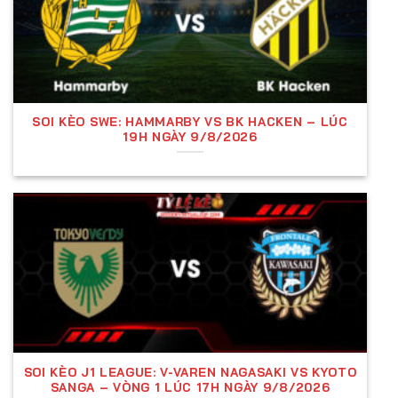
Điều khiến người dùng ấn tượng khi truy cập vào
trang web của Kèo nhà cái 11sadan.net chính là sự
phong phú và chất lượng của thông tin được cung
cấp.
Uy tín và chất lượng luôn là hai tiêu chí hàng đầu
SOI KÈO SWE: HAMMARBY VS BK HACKEN – LÚC
mà website
không ngừng theo đuổi. Mọi thông tin và
19H NGÀY 9/8/2026
dịch vụ được cung cấp đều trải qua quá trình kiểm
chứng kỹ lưỡng, đảm bảo tính chính xác và độ tin
cậy cao. Chính vì vậy, Over.co.com
không chỉ nhận
được sự đánh giá cao từ cộng đồng cá cược mà
còn trở thành sự lựa chọn ưu tiên của đông đảo
người yêu thể thao trên toàn thế giới.
Với sự tận tâm và không ngừng đổi mới, chúng tôi
cam kết tiếp tục mang đến những trải nghiệm tốt
nhất cho người dùng, từ dữ liệu chính xác đến dịch
vụ chuyên nghiệp và thân thiện. Over.co.com
tự hào
SOI KÈO J1 LEAGUE: V-VAREN NAGASAKI VS KYOTO
SANGA – VÒNG 1 LÚC 17H NGÀY 9/8/2026
là địa chỉ đáng tin cậy, không thể thiếu đối với bất