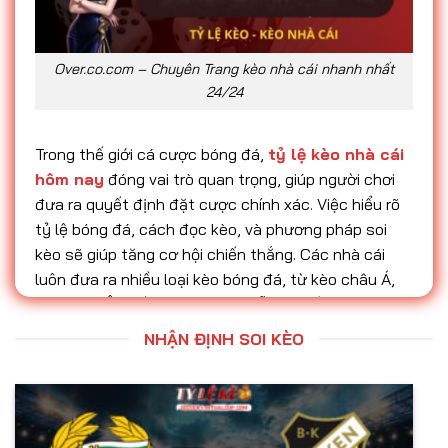
Over.co.com – Chuyên Trang kèo nhà cái nhanh nhất
24/24
Trong thế giới cá cược bóng đá,
tỷ lệ kèo nhà cái
hôm nay
đóng vai trò quan trọng, giúp người chơi
đưa ra quyết định đặt cược chính xác. Việc hiểu rõ
tỷ lệ bóng đá, cách đọc kèo, và phương pháp soi
kèo sẽ giúp tăng cơ hội chiến thắng. Các nhà cái
luôn đưa ra nhiều loại kèo bóng đá, từ kèo châu Á,
kèo châu Âu đến kèo Tài Xỉu, mỗi loại đều có cách
tính riêng và ảnh hưởng đến chiến thuật đặt cược.
NHẬN ĐỊNH SOI KÈO
Bên cạnh đó, việc nhận định kèo đúng đắn và cập
nhật tỷ lệ cá cược liên tục là yếu tố quan trọng để
tối ưu hóa lợi nhuận khi tham gia cá độ bóng đá.