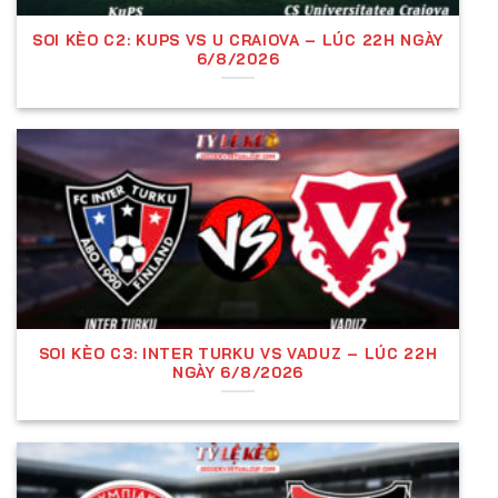
SOI KÈO C2: KUPS VS U CRAIOVA – LÚC 22H NGÀY
6/8/2026
Các loại kèo bóng đá phổ biến hiện nay
Khi tham gia cá cược bóng đá, người chơi có thể lựa
chọn giữa nhiều loại kèo đa dạng. Mỗi loại kèo đều
có cách chơi riêng và phù hợp với từng chiến thuật
cá cược khác nhau. Dưới đây là một trong những
kèo bóng đá phổ biến hiện nay.
Kèo châu Á (kèo cược chấp, kèo handicap)
SOI KÈO C3: INTER TURKU VS VADUZ – LÚC 22H
Kèo châu Á là loại kèo phổ biến nhất, trong đó đội
NGÀY 6/8/2026
mạnh hơn (cửa trên) sẽ chấp đội yếu hơn (cửa dưới)
một số bàn thắng nhất định. Một số dạng kèo chấp
phổ biến:
Kèo đồng banh (0.0):
Hai đội ngang sức, đặt