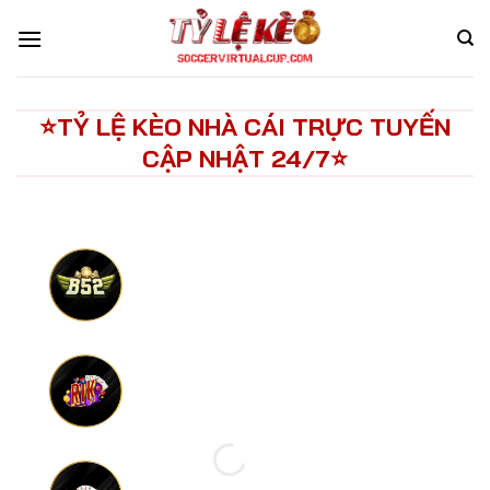
Bỏ
qua
nội
dung
⭐️TỶ LỆ KÈO NHÀ CÁI TRỰC TUYẾN
CẬP NHẬT 24/7⭐️