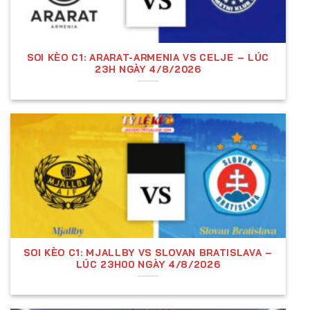
(1)
và đội chủ nhà thắng, số tiền nhận được sẽ là
100 x 2.00 = 200$
(bao gồm cả vốn).
Nếu người chơi đặt
100$ vào kết quả hòa (X)
và
trận đấu kết thúc với tỷ số hòa, số tiền thắng cược
SOI KÈO C1: ARARAT-ARMENIA VS CELJE – LÚC
23H NGÀY 4/8/2026
là
100 x 3.50 = 350$
.
Nếu người chơi đặt
100$ vào Chelsea (2)
và đội
khách giành chiến thắng, số tiền nhận được sẽ là
100 x 3.00 = 300$
.
Kèo Tài Xỉu (Over/Under)
Kèo Tài Xỉu, hay còn gọi là
kèo Over/Under (O/U)
,
là một trong những loại kèo phổ biến nhất trong cá
cược bóng đá. Không giống như kèo châu Á hay kèo
châu Âu tập trung vào kết quả thắng thua của trận
đấu, kèo Tài Xỉu chỉ quan tâm đến tổng số bàn
SOI KÈO C1: MJALLBY VS SLOVAN BRATISLAVA –
thắng được ghi trong trận đấu, bất kể đội nào thắng
LÚC 23H00 NGÀY 4/8/2026
hay thua. Đây là hình thức cá cược hấp dẫn, dễ
chơi và phù hợp với cả người mới lẫn người chơi lâu