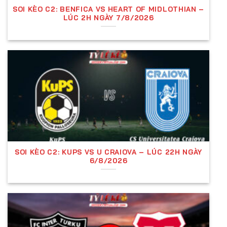
SOI KÈO C2: BENFICA VS HEART OF MIDLOTHIAN –
Kèo châu Á là loại kèo phổ biến nhất, trong đó đội
LÚC 2H NGÀY 7/8/2026
mạnh hơn (cửa trên) sẽ chấp đội yếu hơn (cửa dưới)
một số bàn thắng nhất định. Một số dạng kèo chấp
phổ biến:
Kèo đồng banh (0.0):
Hai đội ngang sức, đặt
cược đội nào thắng sẽ ăn tiền.
Kèo chấp 0.25 (¼):
Đội cửa trên chấp nhẹ, nếu
hòa thì thua nửa tiền.
Kèo chấp 0.5 (½):
Đội cửa trên thắng mới ăn
đủ, hòa hoặc thua thì mất tiền.
SOI KÈO C2: KUPS VS U CRAIOVA – LÚC 22H NGÀY
6/8/2026
Kèo chấp 0.75 (¾):
Thắng cách biệt 2 bàn trở
lên mới ăn đủ, thắng 1 bàn ăn nửa tiền.
Kèo chấp 1 trái:
Nếu đội cửa trên thắng cách
biệt 1 bàn thì hoàn tiền, thắng từ 2 bàn trở lên
mới ăn đủ.