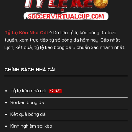
Kèo Hiệp 1
Kèo hiệp 1 (HT – Half Time) là một trong những loại
kèo phổ biến trong cá cược bóng đá, dành riêng cho
Tỷ Lệ Kèo Nhà Cái
⭐️ Dữ liệu tỷ lệ kèo bóng đá trực
45 phút thi đấu đầu tiên
của trận đấu. Không
tuyến, xem trực tiếp tỷ số bóng đá hôm nay. Cập nhật
giống như kèo cả trận, kèo hiệp 1 chỉ tính kết quả
Lịch, kết quả, tỷ lệ kèo bóng đá 5 chuẩn xác nhanh nhất.
trong hiệp đầu, giúp người chơi có thể tham gia đặt
cược với thời gian ngắn hơn, giảm rủi ro và linh hoạt
hơn trong chiến lược cá cược.
CHÍNH SÁCH NHÀ CÁI
Kèo hiệp 1 được nhà cái đưa ra dựa trên diễn biến dự
đoán trong 45 phút đầu tiên của trận đấu. Người
Tỷ lệ kèo nhà cái
tham gia cá cược có thể lựa chọn nhiều hình thức
kèo khác nhau như:
Soi kèo bóng đá
Kèo châu Âu hiệp 1 (1X2 HT)
– Dự đoán đội
Kết quả bóng đá
thắng trong hiệp 1.
Kinh nghiệm soi kèo
Kèo châu Á hiệp 1 (Handicap HT)
– Cược đội