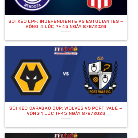
Cách Các Nhà Cái Thiết Lập Kèo
Các nhà cái sử dụng đội ngũ chuyên gia phân tích
SOI KÈO LPF: INDEPENDIENTE VS ESTUDIANTES –
dữ liệu bóng đá để đưa ra tỷ lệ kèo. Họ xem xét các
VÒNG 4 LÚC 7H45 NGÀY 8/8/2026
yếu tố như:
Tình hình thi đấu và lực lượng của hai đội
Lịch sử đối đầu.
Yếu tố sân nhà, sân khách.
Tác động từ chấn thương, thẻ phạt.
Biến động thị trường cá cược.
Sau khi tỷ lệ kèo được thiết lập, nhà cái có thể điều
SOI KÈO CARABAO CUP: WOLVES VS PORT VALE –
chỉnh dựa trên biến động người chơi đặt cược,
VÒNG 1 LÚC 1H45 NGÀY 8/8/2026
nhằm đảm bảo lợi nhuận và cân bằng tỷ lệ cược
giữa hai bên.