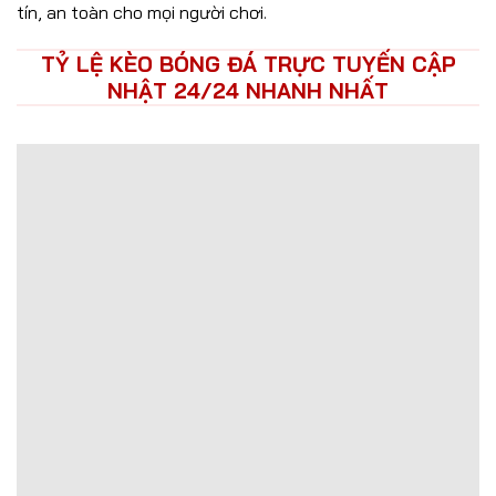
tín, an toàn cho mọi người chơi.
TỶ LỆ KÈO BÓNG ĐÁ TRỰC TUYẾN CẬP
NHẬT 24/24 NHANH NHẤT
Trận Hot
Tất cả giải đấu
TL Malaysia
Sky88
Kèo TT
Xem bóng
Hôm nay
Ngày mai
08/08