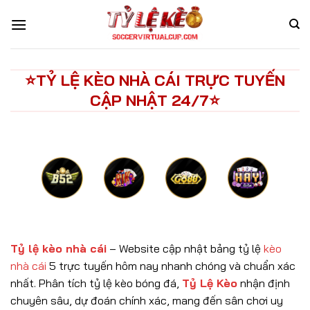
Bỏ
qua
nội
dung
⭐️TỶ LỆ KÈO NHÀ CÁI TRỰC TUYẾN
CẬP NHẬT 24/7⭐️
Tỷ lệ kèo nhà cái
– Website cập nhật bảng tỷ lệ
kèo
nhà cái
5 trực tuyến hôm nay nhanh chóng và chuẩn xác
nhất. Phân tích tỷ lệ kèo bóng đá,
Tỷ Lệ Kèo
nhận định
chuyên sâu, dự đoán chính xác, mang đến sân chơi uy