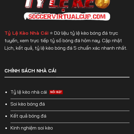
Kèo Hiệp 1
Kèo hiệp 1 (HT – Half Time) là một trong những loại
kèo phổ biến trong cá cược bóng đá, dành riêng cho
Tỷ Lệ Kèo Nhà Cái
⭐️ Dữ liệu tỷ lệ kèo bóng đá trực
45 phút thi đấu đầu tiên
của trận đấu. Không
tuyến, xem trực tiếp tỷ số bóng đá hôm nay. Cập nhật
giống như kèo cả trận, kèo hiệp 1 chỉ tính kết quả
Lịch, kết quả, tỷ lệ kèo bóng đá 5 chuẩn xác nhanh nhất.
trong hiệp đầu, giúp người chơi có thể tham gia đặt
cược với thời gian ngắn hơn, giảm rủi ro và linh hoạt
hơn trong chiến lược cá cược.
CHÍNH SÁCH NHÀ CÁI
Kèo hiệp 1 được nhà cái đưa ra dựa trên diễn biến dự
đoán trong 45 phút đầu tiên của trận đấu. Người
Tỷ lệ kèo nhà cái
tham gia cá cược có thể lựa chọn nhiều hình thức
kèo khác nhau như:
Soi kèo bóng đá
Kèo châu Âu hiệp 1 (1X2 HT)
– Dự đoán đội
Kết quả bóng đá
thắng trong hiệp 1.
Kinh nghiệm soi kèo
Kèo châu Á hiệp 1 (Handicap HT)
– Cược đội