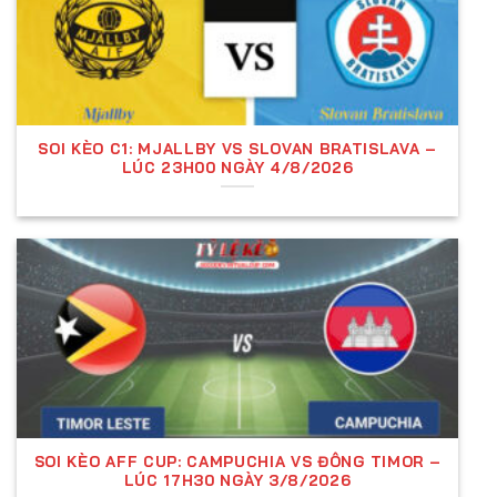
Kèo Châu Âu (1X2)
Kèo Châu Âu, hay còn gọi là
kèo 1X2
, là một trong
những loại kèo cá cược bóng đá đơn giản và phổ
biến nhất hiện nay. Loại kèo này được sử dụng rộng
SOI KÈO C1: MJALLBY VS SLOVAN BRATISLAVA –
rãi tại các nhà cái, đặc biệt là ở thị trường châu Âu.
LÚC 23H00 NGÀY 4/8/2026
Khác với kèo châu Á có tỷ lệ chấp, kèo 1X2 chỉ tập
trung vào kết quả chung cuộc của trận đấu, giúp
người chơi dễ dàng đưa ra lựa chọn mà không cần
quan tâm đến cách biệt tỷ số giữa hai đội.
Trong kèo châu Âu, người chơi sẽ có
ba lựa chọn
đặt cược
, mỗi lựa chọn tương ứng với một kết quả
có thể xảy ra trong trận đấu:
1:
Đặt cược đội chủ nhà thắng. Nếu đội chủ nhà
giành chiến thắng sau 90 phút thi đấu chính
SOI KÈO AFF CUP: CAMPUCHIA VS ĐÔNG TIMOR –
thức, người chơi sẽ thắng cược.
LÚC 17H30 NGÀY 3/8/2026