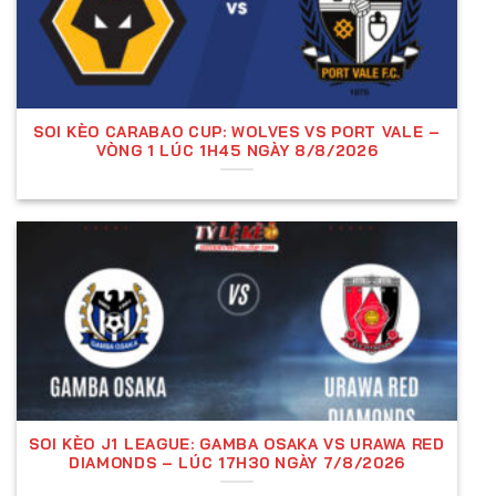
Với sự tận tâm và không ngừng đổi mới, chúng tôi
cam kết tiếp tục mang đến những trải nghiệm tốt
nhất cho người dùng, từ dữ liệu chính xác đến dịch
vụ chuyên nghiệp và thân thiện. Over.co.com
tự hào
SOI KÈO CARABAO CUP: WOLVES VS PORT VALE –
VÒNG 1 LÚC 1H45 NGÀY 8/8/2026
là địa chỉ đáng tin cậy, không thể thiếu đối với bất
kỳ ai đam mê thể thao và cá cược trực tuyến.
Tổng Quan Về Tỷ Lệ Kèo Của Nhà Cái
Tỷ Lệ Kèo Nhà Cái Là Gì?
SOI KÈO J1 LEAGUE: GAMBA OSAKA VS URAWA RED
DIAMONDS – LÚC 17H30 NGÀY 7/8/2026