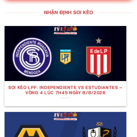
kèo châu Âu đến kèo Tài Xỉu, mỗi loại đều có cách
tính riêng và ảnh hưởng đến chiến thuật đặt cược.
NHẬN ĐỊNH SOI KÈO
Bên cạnh đó, việc nhận định kèo đúng đắn và cập
nhật tỷ lệ cá cược liên tục là yếu tố quan trọng để
tối ưu hóa lợi nhuận khi tham gia cá độ bóng đá.
Điều khiến người dùng ấn tượng khi truy cập vào
trang web của Kèo nhà cái 11sadan.net chính là sự
phong phú và chất lượng của thông tin được cung
cấp.
Uy tín và chất lượng luôn là hai tiêu chí hàng đầu
SOI KÈO LPF: INDEPENDIENTE VS ESTUDIANTES –
mà website
không ngừng theo đuổi. Mọi thông tin và
VÒNG 4 LÚC 7H45 NGÀY 8/8/2026
dịch vụ được cung cấp đều trải qua quá trình kiểm
chứng kỹ lưỡng, đảm bảo tính chính xác và độ tin
cậy cao. Chính vì vậy, Over.co.com
không chỉ nhận
được sự đánh giá cao từ cộng đồng cá cược mà
còn trở thành sự lựa chọn ưu tiên của đông đảo
người yêu thể thao trên toàn thế giới.