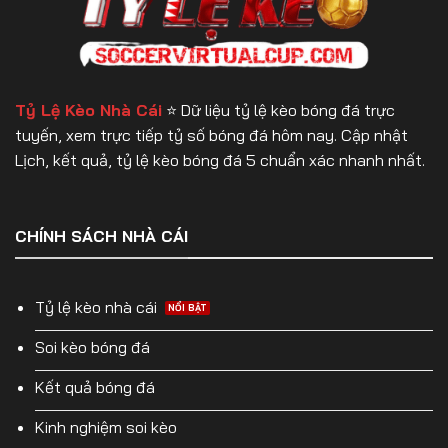
Kèo Hiệp 1
Kèo hiệp 1 (HT – Half Time) là một trong những loại
kèo phổ biến trong cá cược bóng đá, dành riêng cho
Tỷ Lệ Kèo Nhà Cái
⭐️ Dữ liệu tỷ lệ kèo bóng đá trực
45 phút thi đấu đầu tiên
của trận đấu. Không
tuyến, xem trực tiếp tỷ số bóng đá hôm nay. Cập nhật
giống như kèo cả trận, kèo hiệp 1 chỉ tính kết quả
Lịch, kết quả, tỷ lệ kèo bóng đá 5 chuẩn xác nhanh nhất.
trong hiệp đầu, giúp người chơi có thể tham gia đặt
cược với thời gian ngắn hơn, giảm rủi ro và linh hoạt
hơn trong chiến lược cá cược.
CHÍNH SÁCH NHÀ CÁI
Kèo hiệp 1 được nhà cái đưa ra dựa trên diễn biến dự
đoán trong 45 phút đầu tiên của trận đấu. Người
Tỷ lệ kèo nhà cái
tham gia cá cược có thể lựa chọn nhiều hình thức
kèo khác nhau như:
Soi kèo bóng đá
Kèo châu Âu hiệp 1 (1X2 HT)
– Dự đoán đội
Kết quả bóng đá
thắng trong hiệp 1.
Kinh nghiệm soi kèo
Kèo châu Á hiệp 1 (Handicap HT)
– Cược đội