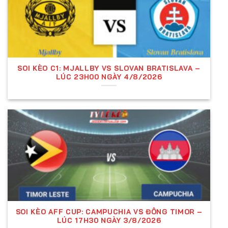
Kèo Châu Âu (1X2)
Kèo Châu Âu, hay còn gọi là
kèo 1X2
, là một trong
những loại kèo cá cược bóng đá đơn giản và phổ
biến nhất hiện nay. Loại kèo này được sử dụng rộng
SOI KÈO C1: MJALLBY VS SLOVAN BRATISLAVA –
rãi tại các nhà cái, đặc biệt là ở thị trường châu Âu.
LÚC 23H00 NGÀY 4/8/2026
Khác với kèo châu Á có tỷ lệ chấp, kèo 1X2 chỉ tập
trung vào kết quả chung cuộc của trận đấu, giúp
người chơi dễ dàng đưa ra lựa chọn mà không cần
quan tâm đến cách biệt tỷ số giữa hai đội.
Trong kèo châu Âu, người chơi sẽ có
ba lựa chọn
đặt cược
, mỗi lựa chọn tương ứng với một kết quả
có thể xảy ra trong trận đấu:
1:
Đặt cược đội chủ nhà thắng. Nếu đội chủ nhà
giành chiến thắng sau 90 phút thi đấu chính
SOI KÈO AFF CUP: CAMPUCHIA VS ĐÔNG TIMOR –
thức, người chơi sẽ thắng cược.
LÚC 17H30 NGÀY 3/8/2026