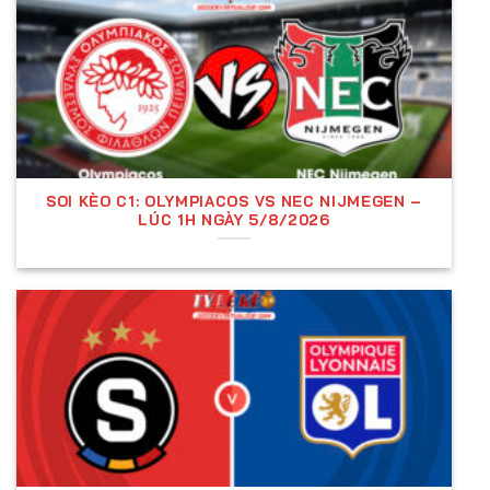
Các Loại Kèo Bóng Đá Phổ Biến
SOI KÈO C1: OLYMPIACOS VS NEC NIJMEGEN –
LÚC 1H NGÀY 5/8/2026
Các loại kèo bóng đá phổ biến hiện nay
Khi tham gia cá cược bóng đá, người chơi có thể lựa
chọn giữa nhiều loại kèo đa dạng. Mỗi loại kèo đều
có cách chơi riêng và phù hợp với từng chiến thuật
cá cược khác nhau. Dưới đây là một trong những
kèo bóng đá phổ biến hiện nay.
Kèo châu Á (kèo cược chấp, kèo handicap)