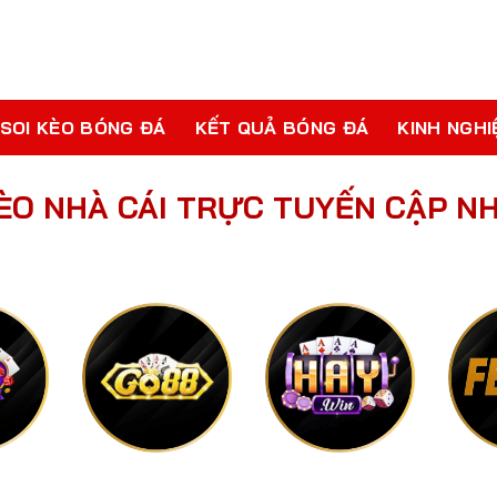
SOI KÈO BÓNG ĐÁ
KẾT QUẢ BÓNG ĐÁ
KINH NGHI
KÈO NHÀ CÁI TRỰC TUYẾN CẬP NH