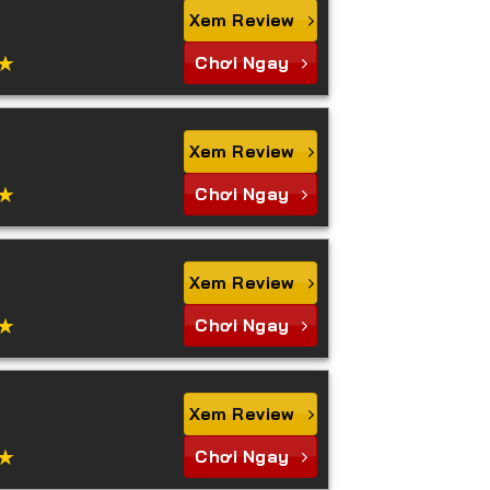
Xem Review
Chơi Ngay
Xem Review
Chơi Ngay
Xem Review
Chơi Ngay
Xem Review
Chơi Ngay