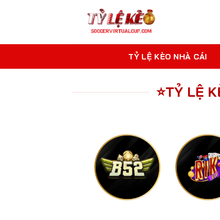
Bỏ
qua
nội
dung
TỶ LỆ KÈO NHÀ CÁI
⭐️TỶ LỆ 