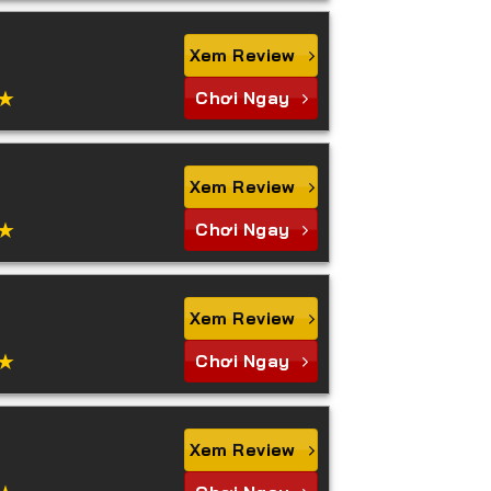
Xem Review
Chơi Ngay
Xem Review
Chơi Ngay
Xem Review
Chơi Ngay
Xem Review