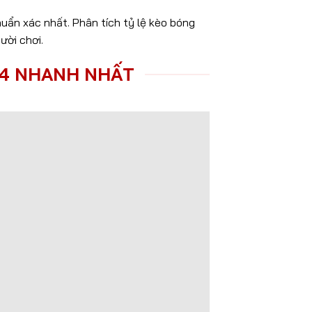
ẩn xác nhất. Phân tích tỷ lệ kèo bóng
ười chơi.
24 NHANH NHẤT
Hai dòng kèo