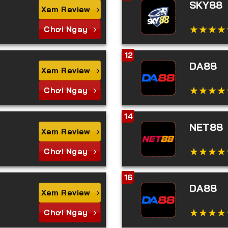
SKY88
Xem Review
Chơi Ngay
12
DA88
Xem Review
Chơi Ngay
14
NET88
Xem Review
Chơi Ngay
16
DA88
Xem Review
Chơi Ngay