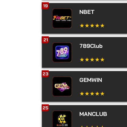
19
NBET
21
789Club
23
GEMWIN
25
MANCLUB