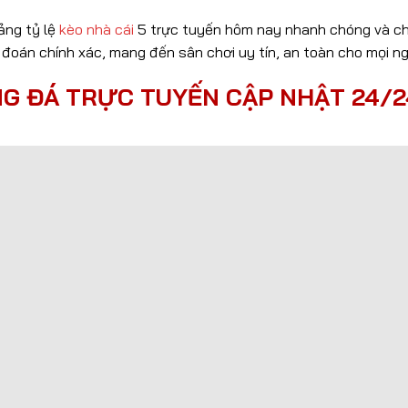
ảng tỷ lệ
kèo nhà cái
5 trực tuyến hôm nay nhanh chóng và chu
đoán chính xác, mang đến sân chơi uy tín, an toàn cho mọi ng
NG ĐÁ TRỰC TUYẾN CẬP NHẬT 24/
Ngày mai
08/08
09/08
10/08
11/08
12/08
TL Malaysia
Five88