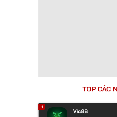
TOP CÁC N
1
Vic88