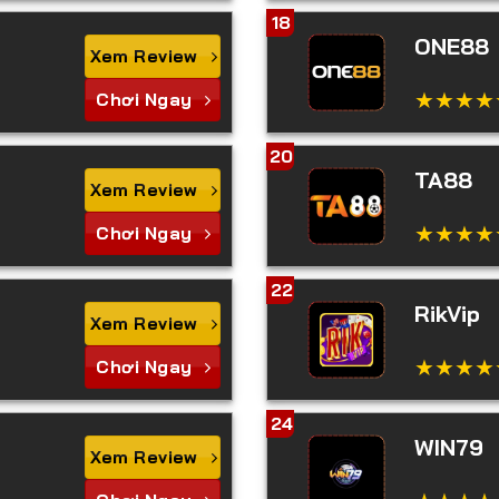
18
ONE88
Xem Review
Chơi Ngay
20
TA88
Xem Review
Chơi Ngay
22
RikVip
Xem Review
Chơi Ngay
24
WIN79
Xem Review