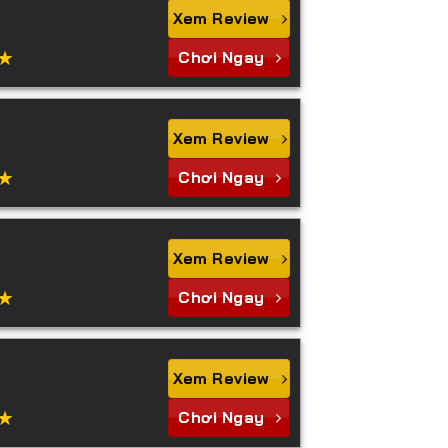
Xem Review
Chơi Ngay
Xem Review
Chơi Ngay
Xem Review
Chơi Ngay
Xem Review
Chơi Ngay