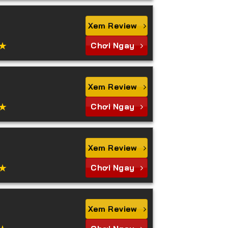
Xem Review
Chơi Ngay
Xem Review
Chơi Ngay
Xem Review
Chơi Ngay
Xem Review