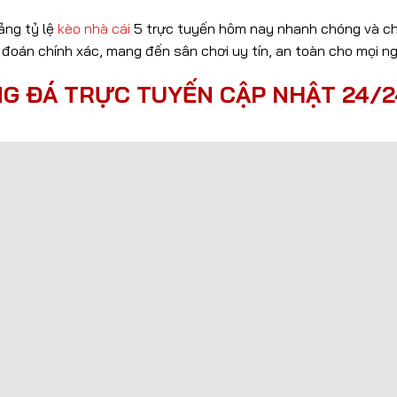
ảng tỷ lệ
kèo nhà cái
5 trực tuyến hôm nay nhanh chóng và chu
đoán chính xác, mang đến sân chơi uy tín, an toàn cho mọi ng
NG ĐÁ TRỰC TUYẾN CẬP NHẬT 24/
Ngày mai
09/08
10/08
11/08
12/08
13/08
TL Malaysia
Five88