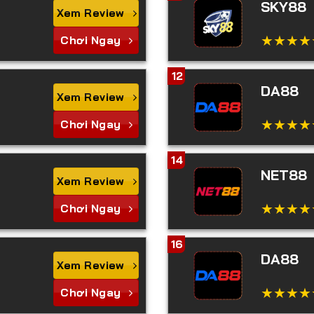
SKY88
Xem Review
Chơi Ngay
12
DA88
Xem Review
Chơi Ngay
14
NET88
Xem Review
Chơi Ngay
16
DA88
Xem Review
Chơi Ngay