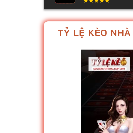
TỶ
LỆ KÈO NHÀ 