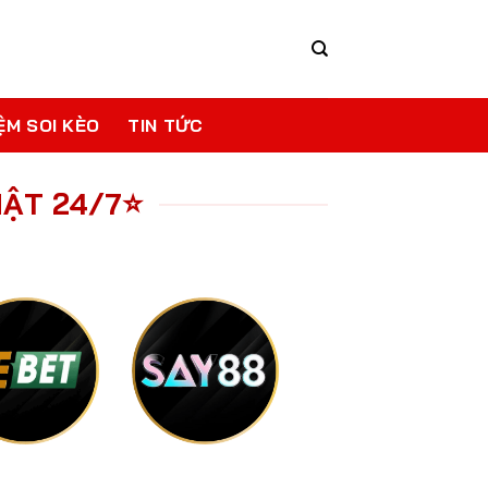
ỆM SOI KÈO
TIN TỨC
ẬT 24/7⭐️