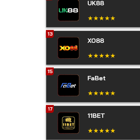
UK88
13
XO88
15
FaBet
17
11BET