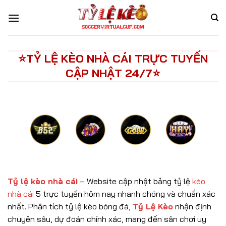
Bỏ
qua
nội
dung
⭐️TỶ LỆ KÈO NHÀ CÁI TRỰC TUYẾN
CẬP NHẬT 24/7⭐️
Tỷ lệ kèo nhà cái
– Website cập nhật bảng tỷ lệ
kèo
nhà cái
5 trực tuyến hôm nay nhanh chóng và chuẩn xác
nhất. Phân tích tỷ lệ kèo bóng đá,
Tỷ Lệ Kèo
nhận định
chuyên sâu, dự đoán chính xác, mang đến sân chơi uy