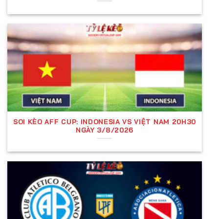
X:
Đặt cược kết quả hòa. Nếu hai đội kết thúc
trận đấu với tỷ số hòa (không phân biệt bao
nhiêu bàn), người chơi sẽ thắng cược.
2:
Đặt cược đội khách thắng. Nếu đội khách
giành chiến thắng, người chơi sẽ nhận tiền
thưởng tương ứng với tỷ lệ cược của nhà cái.
Ví Dụ Cụ Thể Về Kèo Châu Âu (1X2)
Ví dụ về trận đấu giữa Manchester United và đối thủ
SOI KÈO AFF CUP: INDONESIA VS VIỆT NAM 20H30
Chelsea
, nhà cái đưa ra tỷ lệ cược 1X2 như sau:
NGÀY 3/8/2026
1 (Manchester United thắng):
2.00
X (Hòa):
3.50
2 (Chelsea thắng):
3.00
Nếu người chơi đặt
100$ vào Manchester United