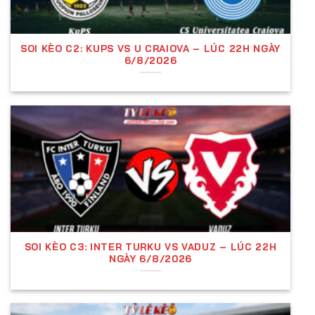
Cách Các Nhà Cái Thiết Lập Kèo
Các nhà cái sử dụng đội ngũ chuyên gia phân tích
SOI KÈO C2: KUPS VS U CRAIOVA – LÚC 22H NGÀY
dữ liệu bóng đá để đưa ra tỷ lệ kèo. Họ xem xét các
6/8/2026
yếu tố như:
Tình hình thi đấu và lực lượng của hai đội
Lịch sử đối đầu.
Yếu tố sân nhà, sân khách.
Tác động từ chấn thương, thẻ phạt.
Biến động thị trường cá cược.
Sau khi tỷ lệ kèo được thiết lập, nhà cái có thể điều
SOI KÈO C3: INTER TURKU VS VADUZ – LÚC 22H
chỉnh dựa trên biến động người chơi đặt cược,
NGÀY 6/8/2026
nhằm đảm bảo lợi nhuận và cân bằng tỷ lệ cược
giữa hai bên.