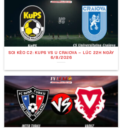
Các Loại Kèo Bóng Đá Phổ Biến
SOI KÈO C2: KUPS VS U CRAIOVA – LÚC 22H NGÀY
6/8/2026
Các loại kèo bóng đá phổ biến hiện nay
Khi tham gia cá cược bóng đá, người chơi có thể lựa
chọn giữa nhiều loại kèo đa dạng. Mỗi loại kèo đều
có cách chơi riêng và phù hợp với từng chiến thuật
cá cược khác nhau. Dưới đây là một trong những
kèo bóng đá phổ biến hiện nay.
Kèo châu Á (kèo cược chấp, kèo handicap)