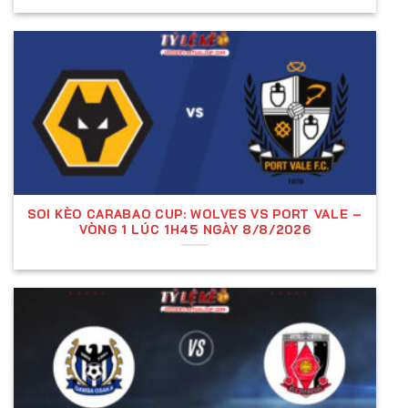
Tỷ lệ nhà cái là gì?
Tỷ lệ kèo nhà cái
là các con số do nhà cái cung
cấp, thể hiện sự đánh giá về xác suất thắng, thua
của hai đội bóng trong một trận đấu. Những con số
này được tính toán dựa trên nhiều yếu tố như
phong độ, đội hình, lịch sử đối đầu và điều kiện thi
đấu.
SOI KÈO CARABAO CUP: WOLVES VS PORT VALE –
VÒNG 1 LÚC 1H45 NGÀY 8/8/2026
Tầm Quan Trọng Của Tỷ Lệ Kèo Trong Cá
Cược Tỷ Lệ Bóng Đá
Tỷ lệ đóng vai trò cốt lõi trong cá cược bóng đá vì
nó giúp người chơi đưa ra quyết định đặt cược một
cách hợp lý. Việc hiểu rõ tỷ lệ kèo không chỉ giúp
tăng cơ hội thắng cược mà còn hạn chế rủi ro, giúp
người chơi kiểm soát vốn hiệu quả.