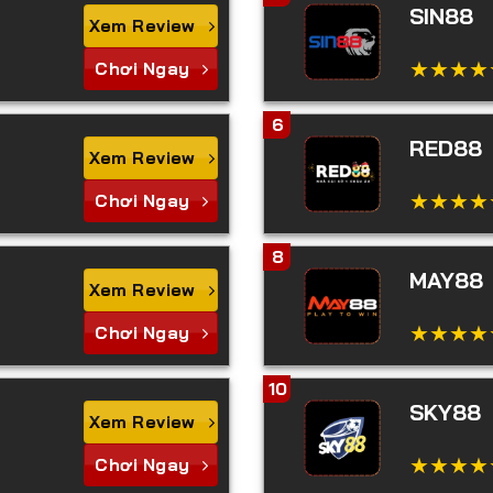
SIN88
Xem Review
Chơi Ngay
6
RED88
Xem Review
Chơi Ngay
8
MAY88
Xem Review
Chơi Ngay
10
SKY88
Xem Review
Chơi Ngay