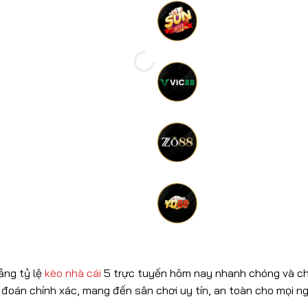
ảng tỷ lệ
kèo nhà cái
5 trực tuyến hôm nay nhanh chóng và chu
đoán chính xác, mang đến sân chơi uy tín, an toàn cho mọi ng