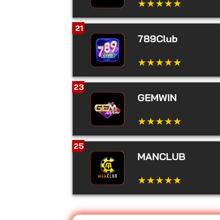
21
789Club
23
GEMWIN
25
MANCLUB