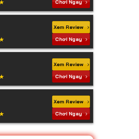
Chơi Ngay
Xem Review
Chơi Ngay
Xem Review
Chơi Ngay
Xem Review
Chơi Ngay