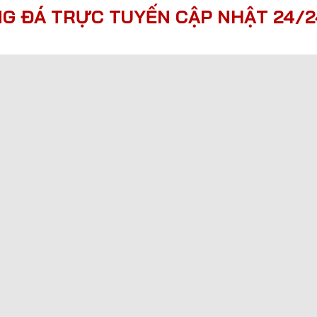
NG ĐÁ TRỰC TUYẾN CẬP NHẬT 24/
Ngày mai
08/08
09/08
10/08
11/08
12/08
TL Malaysia
Five88