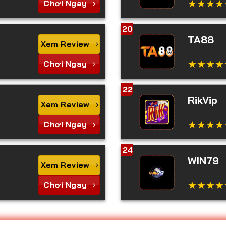
Chơi Ngay
20
TA88
Xem Review
Chơi Ngay
22
RikVip
Xem Review
Chơi Ngay
24
WIN79
Xem Review
Chơi Ngay