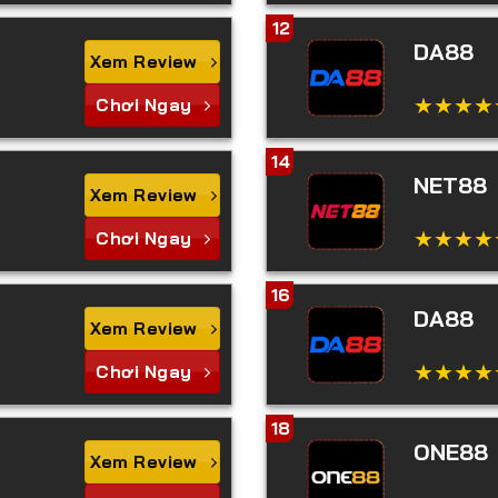
12
DA88
Xem Review
Chơi Ngay
14
NET88
Xem Review
Chơi Ngay
16
DA88
Xem Review
Chơi Ngay
18
ONE88
Xem Review