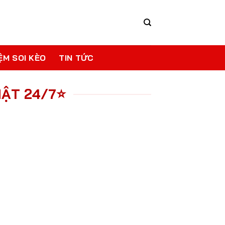
ỆM SOI KÈO
TIN TỨC
ẬT 24/7⭐️