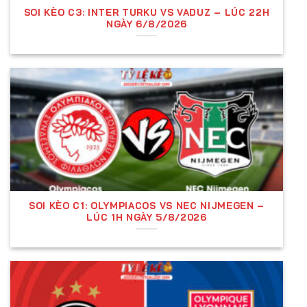
SOI KÈO C3: INTER TURKU VS VADUZ – LÚC 22H
Kèo châu Á là loại kèo phổ biến nhất, trong đó đội
NGÀY 6/8/2026
mạnh hơn (cửa trên) sẽ chấp đội yếu hơn (cửa dưới)
một số bàn thắng nhất định. Một số dạng kèo chấp
phổ biến:
Kèo đồng banh (0.0):
Hai đội ngang sức, đặt
cược đội nào thắng sẽ ăn tiền.
Kèo chấp 0.25 (¼):
Đội cửa trên chấp nhẹ, nếu
hòa thì thua nửa tiền.
Kèo chấp 0.5 (½):
Đội cửa trên thắng mới ăn
đủ, hòa hoặc thua thì mất tiền.
SOI KÈO C1: OLYMPIACOS VS NEC NIJMEGEN –
LÚC 1H NGÀY 5/8/2026
Kèo chấp 0.75 (¾):
Thắng cách biệt 2 bàn trở
lên mới ăn đủ, thắng 1 bàn ăn nửa tiền.
Kèo chấp 1 trái:
Nếu đội cửa trên thắng cách
biệt 1 bàn thì hoàn tiền, thắng từ 2 bàn trở lên
mới ăn đủ.