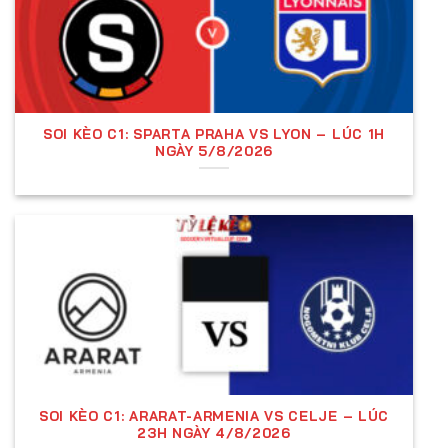
Kèo Châu Âu (1X2)
Kèo Châu Âu, hay còn gọi là
kèo 1X2
, là một trong
những loại kèo cá cược bóng đá đơn giản và phổ
biến nhất hiện nay. Loại kèo này được sử dụng rộng
SOI KÈO C1: SPARTA PRAHA VS LYON – LÚC 1H
rãi tại các nhà cái, đặc biệt là ở thị trường châu Âu.
NGÀY 5/8/2026
Khác với kèo châu Á có tỷ lệ chấp, kèo 1X2 chỉ tập
trung vào kết quả chung cuộc của trận đấu, giúp
người chơi dễ dàng đưa ra lựa chọn mà không cần
quan tâm đến cách biệt tỷ số giữa hai đội.
Trong kèo châu Âu, người chơi sẽ có
ba lựa chọn
đặt cược
, mỗi lựa chọn tương ứng với một kết quả
có thể xảy ra trong trận đấu:
1:
Đặt cược đội chủ nhà thắng. Nếu đội chủ nhà
giành chiến thắng sau 90 phút thi đấu chính
SOI KÈO C1: ARARAT-ARMENIA VS CELJE – LÚC
thức, người chơi sẽ thắng cược.
23H NGÀY 4/8/2026