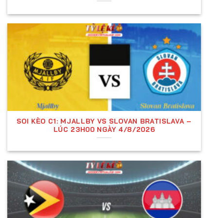
X:
Đặt cược kết quả hòa. Nếu hai đội kết thúc
trận đấu với tỷ số hòa (không phân biệt bao
nhiêu bàn), người chơi sẽ thắng cược.
2:
Đặt cược đội khách thắng. Nếu đội khách
giành chiến thắng, người chơi sẽ nhận tiền
thưởng tương ứng với tỷ lệ cược của nhà cái.
Ví Dụ Cụ Thể Về Kèo Châu Âu (1X2)
Ví dụ về trận đấu giữa Manchester United và đối thủ
SOI KÈO C1: MJALLBY VS SLOVAN BRATISLAVA –
Chelsea
, nhà cái đưa ra tỷ lệ cược 1X2 như sau:
LÚC 23H00 NGÀY 4/8/2026
1 (Manchester United thắng):
2.00
X (Hòa):
3.50
2 (Chelsea thắng):
3.00
Nếu người chơi đặt
100$ vào Manchester United