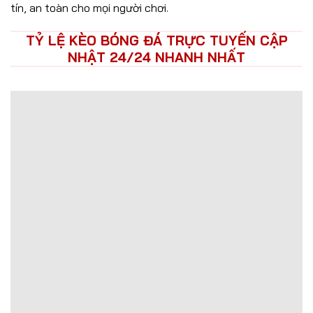
tín, an toàn cho mọi người chơi.
TỶ LỆ KÈO BÓNG ĐÁ TRỰC TUYẾN CẬP
NHẬT 24/24 NHANH NHẤT
Trận Hot
Tất cả giải đấu
TL Malaysia
Vin88
Kèo TT
Xem bóng
Hôm nay
Ngày mai
10/08