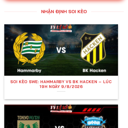
kèo châu Âu đến kèo Tài Xỉu, mỗi loại đều có cách
tính riêng và ảnh hưởng đến chiến thuật đặt cược.
NHẬN ĐỊNH SOI KÈO
Bên cạnh đó, việc nhận định kèo đúng đắn và cập
nhật tỷ lệ cá cược liên tục là yếu tố quan trọng để
tối ưu hóa lợi nhuận khi tham gia cá độ bóng đá.
Điều khiến người dùng ấn tượng khi truy cập vào
trang web của Kèo nhà cái 11sadan.net chính là sự
phong phú và chất lượng của thông tin được cung
cấp.
Uy tín và chất lượng luôn là hai tiêu chí hàng đầu
SOI KÈO SWE: HAMMARBY VS BK HACKEN – LÚC
mà website
không ngừng theo đuổi. Mọi thông tin và
19H NGÀY 9/8/2026
dịch vụ được cung cấp đều trải qua quá trình kiểm
chứng kỹ lưỡng, đảm bảo tính chính xác và độ tin
cậy cao. Chính vì vậy, Over.co.com
không chỉ nhận
được sự đánh giá cao từ cộng đồng cá cược mà
còn trở thành sự lựa chọn ưu tiên của đông đảo
người yêu thể thao trên toàn thế giới.