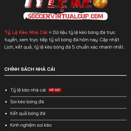
Kèo Hiệp 1
Kèo hiệp 1 (HT – Half Time) là một trong những loại
kèo phổ biến trong cá cược bóng đá, dành riêng cho
Tỷ Lệ Kèo Nhà Cái
⭐️ Dữ liệu tỷ lệ kèo bóng đá trực
45 phút thi đấu đầu tiên
của trận đấu. Không
tuyến, xem trực tiếp tỷ số bóng đá hôm nay. Cập nhật
giống như kèo cả trận, kèo hiệp 1 chỉ tính kết quả
Lịch, kết quả, tỷ lệ kèo bóng đá 5 chuẩn xác nhanh nhất.
trong hiệp đầu, giúp người chơi có thể tham gia đặt
cược với thời gian ngắn hơn, giảm rủi ro và linh hoạt
hơn trong chiến lược cá cược.
CHÍNH SÁCH NHÀ CÁI
Kèo hiệp 1 được nhà cái đưa ra dựa trên diễn biến dự
đoán trong 45 phút đầu tiên của trận đấu. Người
Tỷ lệ kèo nhà cái
tham gia cá cược có thể lựa chọn nhiều hình thức
kèo khác nhau như:
Soi kèo bóng đá
Kèo châu Âu hiệp 1 (1X2 HT)
– Dự đoán đội
Kết quả bóng đá
thắng trong hiệp 1.
Kinh nghiệm soi kèo
Kèo châu Á hiệp 1 (Handicap HT)
– Cược đội