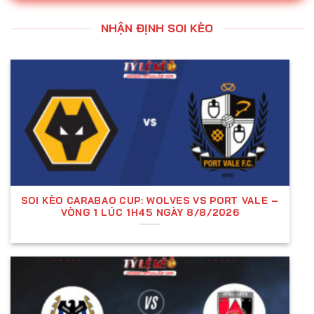
kèo châu Âu đến kèo Tài Xỉu, mỗi loại đều có cách
tính riêng và ảnh hưởng đến chiến thuật đặt cược.
NHẬN ĐỊNH SOI KÈO
Bên cạnh đó, việc nhận định kèo đúng đắn và cập
nhật tỷ lệ cá cược liên tục là yếu tố quan trọng để
tối ưu hóa lợi nhuận khi tham gia cá độ bóng đá.
Điều khiến người dùng ấn tượng khi truy cập vào
trang web của Kèo nhà cái 11sadan.net chính là sự
phong phú và chất lượng của thông tin được cung
cấp.
Uy tín và chất lượng luôn là hai tiêu chí hàng đầu
SOI KÈO CARABAO CUP: WOLVES VS PORT VALE –
mà website
không ngừng theo đuổi. Mọi thông tin và
VÒNG 1 LÚC 1H45 NGÀY 8/8/2026
dịch vụ được cung cấp đều trải qua quá trình kiểm
chứng kỹ lưỡng, đảm bảo tính chính xác và độ tin
cậy cao. Chính vì vậy, Over.co.com
không chỉ nhận
được sự đánh giá cao từ cộng đồng cá cược mà
còn trở thành sự lựa chọn ưu tiên của đông đảo
người yêu thể thao trên toàn thế giới.