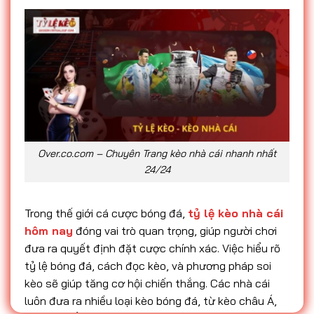
Over.co.com – Chuyên Trang kèo nhà cái nhanh nhất
24/24
Trong thế giới cá cược bóng đá,
tỷ lệ kèo nhà cái
hôm nay
đóng vai trò quan trọng, giúp người chơi
đưa ra quyết định đặt cược chính xác. Việc hiểu rõ
tỷ lệ bóng đá, cách đọc kèo, và phương pháp soi
kèo sẽ giúp tăng cơ hội chiến thắng. Các nhà cái
luôn đưa ra nhiều loại kèo bóng đá, từ kèo châu Á,