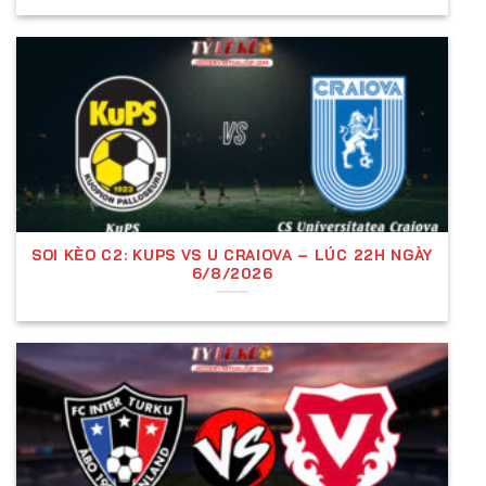
Tỷ lệ nhà cái là gì?
Tỷ lệ kèo nhà cái
là các con số do nhà cái cung
cấp, thể hiện sự đánh giá về xác suất thắng, thua
của hai đội bóng trong một trận đấu. Những con số
này được tính toán dựa trên nhiều yếu tố như
phong độ, đội hình, lịch sử đối đầu và điều kiện thi
đấu.
SOI KÈO C2: KUPS VS U CRAIOVA – LÚC 22H NGÀY
6/8/2026
Tầm Quan Trọng Của Tỷ Lệ Kèo Trong Cá
Cược Tỷ Lệ Bóng Đá
Tỷ lệ đóng vai trò cốt lõi trong cá cược bóng đá vì
nó giúp người chơi đưa ra quyết định đặt cược một
cách hợp lý. Việc hiểu rõ tỷ lệ kèo không chỉ giúp
tăng cơ hội thắng cược mà còn hạn chế rủi ro, giúp
người chơi kiểm soát vốn hiệu quả.