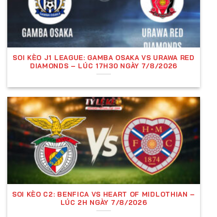
Với sự tận tâm và không ngừng đổi mới, chúng tôi
cam kết tiếp tục mang đến những trải nghiệm tốt
nhất cho người dùng, từ dữ liệu chính xác đến dịch
vụ chuyên nghiệp và thân thiện. Over.co.com
tự hào
SOI KÈO J1 LEAGUE: GAMBA OSAKA VS URAWA RED
DIAMONDS – LÚC 17H30 NGÀY 7/8/2026
là địa chỉ đáng tin cậy, không thể thiếu đối với bất
kỳ ai đam mê thể thao và cá cược trực tuyến.
Tổng Quan Về Tỷ Lệ Kèo Của Nhà Cái
Tỷ Lệ Kèo Nhà Cái Là Gì?
SOI KÈO C2: BENFICA VS HEART OF MIDLOTHIAN –
LÚC 2H NGÀY 7/8/2026