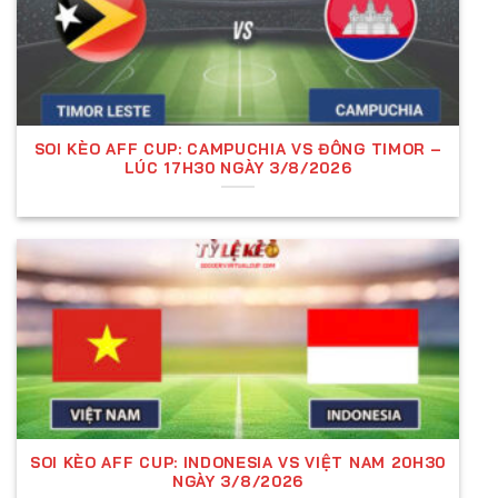
Kèo Châu Âu (1X2)
Kèo Châu Âu, hay còn gọi là
kèo 1X2
, là một trong
những loại kèo cá cược bóng đá đơn giản và phổ
biến nhất hiện nay. Loại kèo này được sử dụng rộng
SOI KÈO AFF CUP: CAMPUCHIA VS ĐÔNG TIMOR –
rãi tại các nhà cái, đặc biệt là ở thị trường châu Âu.
LÚC 17H30 NGÀY 3/8/2026
Khác với kèo châu Á có tỷ lệ chấp, kèo 1X2 chỉ tập
trung vào kết quả chung cuộc của trận đấu, giúp
người chơi dễ dàng đưa ra lựa chọn mà không cần
quan tâm đến cách biệt tỷ số giữa hai đội.
Trong kèo châu Âu, người chơi sẽ có
ba lựa chọn
đặt cược
, mỗi lựa chọn tương ứng với một kết quả
có thể xảy ra trong trận đấu:
1:
Đặt cược đội chủ nhà thắng. Nếu đội chủ nhà
giành chiến thắng sau 90 phút thi đấu chính
SOI KÈO AFF CUP: INDONESIA VS VIỆT NAM 20H30
thức, người chơi sẽ thắng cược.
NGÀY 3/8/2026