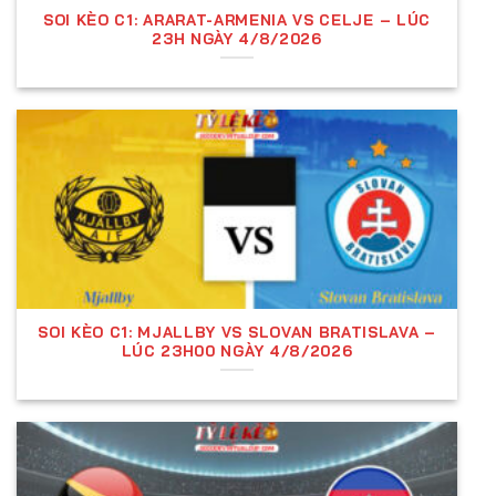
SOI KÈO C1: ARARAT-ARMENIA VS CELJE – LÚC
Kèo châu Á là loại kèo phổ biến nhất, trong đó đội
23H NGÀY 4/8/2026
mạnh hơn (cửa trên) sẽ chấp đội yếu hơn (cửa dưới)
một số bàn thắng nhất định. Một số dạng kèo chấp
phổ biến:
Kèo đồng banh (0.0):
Hai đội ngang sức, đặt
cược đội nào thắng sẽ ăn tiền.
Kèo chấp 0.25 (¼):
Đội cửa trên chấp nhẹ, nếu
hòa thì thua nửa tiền.
Kèo chấp 0.5 (½):
Đội cửa trên thắng mới ăn
đủ, hòa hoặc thua thì mất tiền.
SOI KÈO C1: MJALLBY VS SLOVAN BRATISLAVA –
LÚC 23H00 NGÀY 4/8/2026
Kèo chấp 0.75 (¾):
Thắng cách biệt 2 bàn trở
lên mới ăn đủ, thắng 1 bàn ăn nửa tiền.
Kèo chấp 1 trái:
Nếu đội cửa trên thắng cách
biệt 1 bàn thì hoàn tiền, thắng từ 2 bàn trở lên
mới ăn đủ.