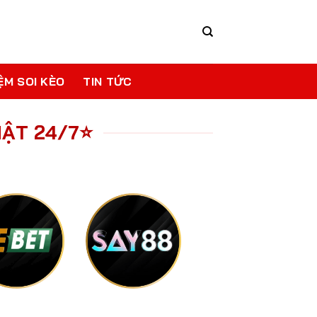
ỆM SOI KÈO
TIN TỨC
ẬT 24/7⭐️