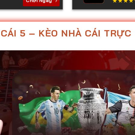
Chơi Ngay
CÁI 5 – KÈO NHÀ CÁI TRỰC