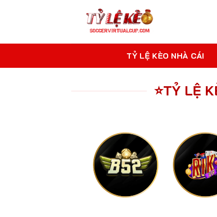
Bỏ
qua
nội
dung
TỶ LỆ KÈO NHÀ CÁI
⭐️TỶ LỆ 