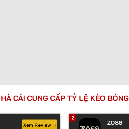
HÀ CÁI CUNG CẤP TỶ LỆ KÈO BÓNG
2
ZO88
Xem Review