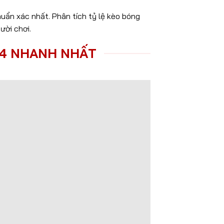
ẩn xác nhất. Phân tích tỷ lệ kèo bóng
ười chơi.
24 NHANH NHẤT
Hai dòng kèo