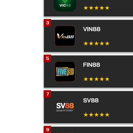
3
VIN88
5
FIN88
7
SV88
9