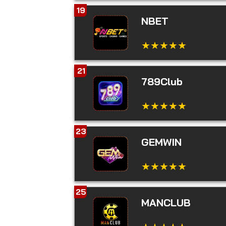
19
NBET
21
789Club
23
GEMWIN
25
MANCLUB