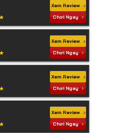
Xem Review
Chơi Ngay
Xem Review
Chơi Ngay
Xem Review
Chơi Ngay
Xem Review
Chơi Ngay