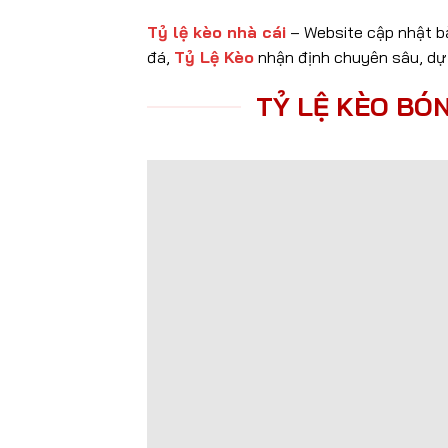
Tỷ lệ kèo nhà cái
– Website cập nhật b
đá,
Tỷ Lệ Kèo
nhận định chuyên sâu, dự 
TỶ LỆ KÈO BÓ
BÓNG ĐÁ
Ẩn
0
trận
[Hiển thị tất cả]
Kèo trực tuyến
Xem bóng
Hôm nay
Trận Hot
Tất cả giải đấu