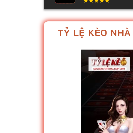
TỶ
LỆ KÈO NHÀ 