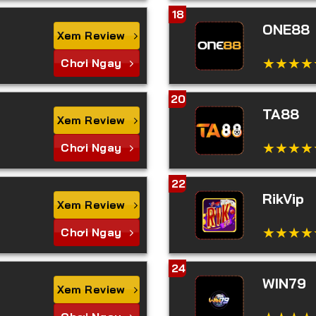
18
ONE88
Xem Review
Chơi Ngay
20
TA88
Xem Review
Chơi Ngay
22
RikVip
Xem Review
Chơi Ngay
24
WIN79
Xem Review