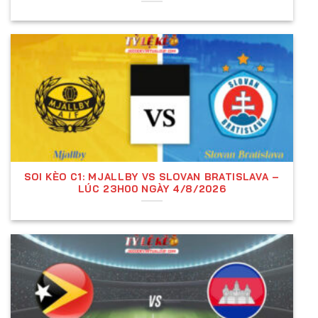
X:
Đặt cược kết quả hòa. Nếu hai đội kết thúc
trận đấu với tỷ số hòa (không phân biệt bao
nhiêu bàn), người chơi sẽ thắng cược.
2:
Đặt cược đội khách thắng. Nếu đội khách
giành chiến thắng, người chơi sẽ nhận tiền
thưởng tương ứng với tỷ lệ cược của nhà cái.
Ví Dụ Cụ Thể Về Kèo Châu Âu (1X2)
Ví dụ về trận đấu giữa Manchester United và đối thủ
SOI KÈO C1: MJALLBY VS SLOVAN BRATISLAVA –
Chelsea
, nhà cái đưa ra tỷ lệ cược 1X2 như sau:
LÚC 23H00 NGÀY 4/8/2026
1 (Manchester United thắng):
2.00
X (Hòa):
3.50
2 (Chelsea thắng):
3.00
Nếu người chơi đặt
100$ vào Manchester United