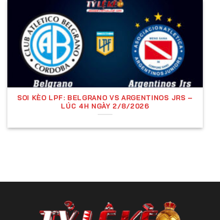
năm
Kèo Tài Xỉu (Over/Under) được nhà cái đưa ra dựa
trên số bàn thắng dự đoán trong một trận đấu.
Người chơi sẽ có hai lựa chọn:
Tài (Over):
Tổng số bàn thắng trong trận lớn
hơn mức nhà cái đưa ra.
SOI KÈO LPF: BELGRANO VS ARGENTINOS JRS –
Xỉu (Under):
Tổng số bàn thắng trong trận nhỏ
LÚC 4H NGÀY 2/8/2026
hơn mức nhà cái đưa ra.
Ví dụ: Nếu nhà cái đưa ra mức
O/U 2.5
, người chơi
đặt cược như sau:
Nếu trận đấu có
3 bàn thắng trở lên
(ví dụ: 2-1,
3-0, 4-2), cược Tài thắng.
Nếu trận đấu có
dưới 3 bàn thắng
(0-0, 1-0, 1-
1), cược Xỉu thắng.