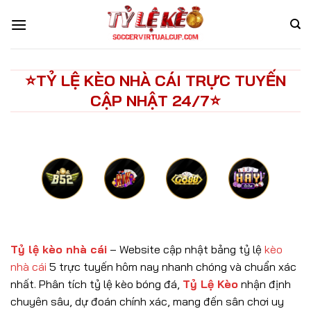
Bỏ
qua
nội
dung
⭐️TỶ LỆ KÈO NHÀ CÁI TRỰC TUYẾN
CẬP NHẬT 24/7⭐️
Tỷ lệ kèo nhà cái
– Website cập nhật bảng tỷ lệ
kèo
nhà cái
5 trực tuyến hôm nay nhanh chóng và chuẩn xác
nhất. Phân tích tỷ lệ kèo bóng đá,
Tỷ Lệ Kèo
nhận định
chuyên sâu, dự đoán chính xác, mang đến sân chơi uy