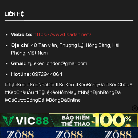
chấp trong hiệp 1.
LIÊN HỆ
Kèo Tài Xỉu hiệp 1 (Over/Under HT)
– Dự đoán
tổng số bàn thắng trong hiệp 1.
Website:
https://www.11sadan.net/
Kèo phạt góc hiệp 1
– Cược số quả phạt góc
trong 45 phút đầu.
Địa chỉ:
48 Tản viên, Thượng Lý, Hồng Bàng, Hải
Phòng, Việt Nam
Kèo thẻ phạt hiệp 1
– Đặt cược số lượng thẻ
trong hiệp 1.
Gmail:
tylekeo.london@gmail.com
Hotline:
0972944864
Việc lựa chọn kèo hiệp 1 phù hợp sẽ giúp người chơi
tối ưu hóa lợi nhuận và kiểm soát tốt hơn rủi ro
#TyleKeo #KèoNhàCái #SoiKèo #KèoBóngĐá #KèoChâuÁ
trong cá cược bóng đá.
#KèoChâuÂu #TỷLệKèoHômNay #NhậnĐịnhBóngĐá
#CáCượcBóngĐá #BóngĐáOnline
Kèo Phạt Góc
Kèo phạt góc là một trong những hình thức cá cược
bóng đá
không dựa trên kết quả thắng – thua
của trận đấu
, mà chỉ tập trung vào
số lượng quả
Copyright 2026 © 11sadan.net