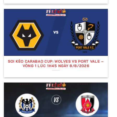
Tỷ lệ nhà cái là gì?
Tỷ lệ kèo nhà cái
là các con số do nhà cái cung
cấp, thể hiện sự đánh giá về xác suất thắng, thua
của hai đội bóng trong một trận đấu. Những con số
này được tính toán dựa trên nhiều yếu tố như
phong độ, đội hình, lịch sử đối đầu và điều kiện thi
đấu.
SOI KÈO CARABAO CUP: WOLVES VS PORT VALE –
VÒNG 1 LÚC 1H45 NGÀY 8/8/2026
Tầm Quan Trọng Của Tỷ Lệ Kèo Trong Cá
Cược Tỷ Lệ Bóng Đá
Tỷ lệ đóng vai trò cốt lõi trong cá cược bóng đá vì
nó giúp người chơi đưa ra quyết định đặt cược một
cách hợp lý. Việc hiểu rõ tỷ lệ kèo không chỉ giúp
tăng cơ hội thắng cược mà còn hạn chế rủi ro, giúp
người chơi kiểm soát vốn hiệu quả.